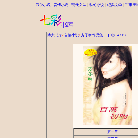
武侠小说
|
言情小说
|
现代文学
|
科幻小说
|
纪实文学
|
军事天
博大书库
>
言情小说
>
方子矜作品集
下载(94KB)
第一章