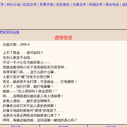
文学
|
科幻小说
|
纪实文学
|
军事天地
|
历史相关
|
古典文学
|
外国文学
|
港台作品
|
侦
梵冥冥作品集
虚情假意
出版日期：2000-4
上不了牌桌……很可耻吗？
在别人家是不会啦，
不过一不小心生为她宋家人——
想她这般清纯小女子居然被耻笑为突变种，
有辱宋家门风……这什么跟什么嘛，
人家只是对“赌”没有天分而已啊！
而且，她虽然不会打牌，可是她会……打电脑呀！
大不了，他们打牌，她打电脑嘛！
瞧瞧——“没人理你吗？来这里吧！”
呜……连网路都比她自家人有人情味哩！
多教人感动……她不进去聊聊天，
好像有点给它对不起人家的热情喔！
好像大地踩到那枚叫“爱情”的地雷了……
这家伙当真从网路追到她家巷口来了？
呵呵，每赌必输的她，这回该赌一赌他的真心吗？