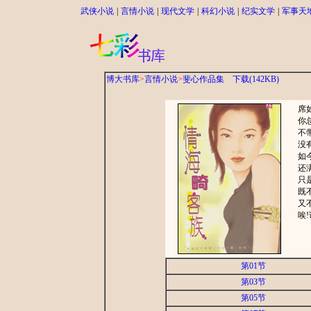
武侠小说
|
言情小说
|
现代文学
|
科幻小说
|
纪实文学
|
军事天
博大书库
>
言情小说
>
斐心作品集
下载(142KB)
席
你
不
没
如
还
只
既
又
唉
第01节
第03节
第05节