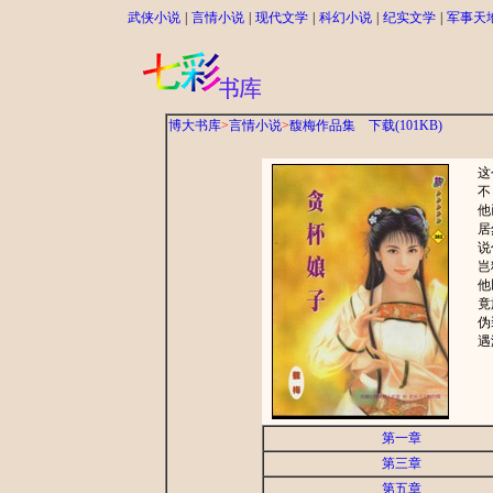
武侠小说
|
言情小说
|
现代文学
|
科幻小说
|
纪实文学
|
军事天
博大书库
>
言情小说
>
馥梅作品集
下载(101KB)
这个
不！
他已
居然
说什
岂料
他以
竟旋
伪装
遇海
第一章
第三章
第五章