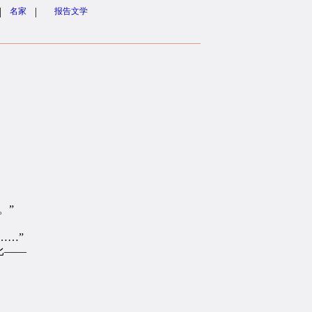
|
|
名家
报告文学
。”
……”
比——