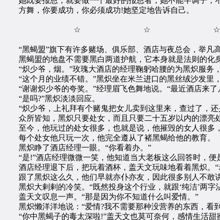
她既要报恩，就要做一个最好的报恩者，她不能半调子，不
方舞，你要成功，你必须成功!她坚定地告诉自己。
☆ ☆ ☆
“黑蝎盟”旗下有许多赌场、俱乐部、酒店与夜总会，举凡高
黑蝎盟的地盘不需要黑白两道护航，它本身就是法则的化身
“炽少爷，烟。”玫瑰大酒店的经理鞠躬哈腰的为黑炽服务，
“这个月的业绩不错。”黑炽坐在米兰进口的黑丝绒沙发里，
“谢谢炽少爷的夸奖。”经理眉飞色舞地说。“最近酒店来了
“是吗?”黑炽淡淡回应。
“炽少爷，上礼拜有个赌鬼把女儿卖到这里来，查过了，还是
众所皆知，黑炽只要处女，而且只要二十五岁以内的漂亮处
至今，他玩过的处女很多，也就是说，他摧毁的女人很多，
每个处女他只玩一次，他完全遵从了褚黑蝎给他的教育。
黑炽睁了酒店经理一眼。“你看着办。”
“是!”酒店经理微微一笑，他知道当大老板这么回答时，便
酒店经理退下后，把玩着酒杯，盖天文玩味地看着黑炽。“老
跟了黑炽这么久，他们早就亦仆亦友，因此很多别人不敢讲
黑炽大剌剌的冷笑。“既然投身这个行业，就跟‘纯洁’两字
盖天文叹息一声。“那是因为你不知道什么叫爱情。”
黑炽懒洋洋地说：“爱情?我不需要那种没营养的东西，看到
“你中黑蝎子的毒太深啦!”盖天文也莫可奈何，感情生活甜