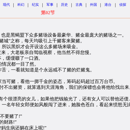
|
|
|
|
|
|
|
|
现代
科幻
纪实
军事
历史
古典
外国
港台
侦探
第02节
也是黑蝎盟下众多赌场设备最豪华、赌金最庞大的赌场之一。
城”之称，每天均吸引上千赌客来聚赌。
所以黑炽才会开设这么多赌场来吸金。
来，大老板亲自驾临视察，他当然不得怠慢。
杯，缓缓啜了一口酒。
情况都一目了然。
舌，一看就知道是个永远戒不了赌的烂赌鬼。
当可赌，看他一掷千金的姿态，筹码起码超过百万台币。
不出赌资，就算逃到天涯海角，我们的保镖也会将他给找出来
有个很漂亮的女儿，如果他把钱输光了，还有女人可以替他还债
一名年轻女郎便如风般闯了进来，她脸色苍白，看起来愤怒无
要赌了!”
财路!”
妈生病还躺在床上呢!”