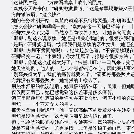
“这些照片是——”方舞看着桌上凌乱的照片。
“秦姨今天寄来的。”研卿撇撇唇道。“这是褚黑蝎那些义子们的
方舞皱皱眉。“这么快?”
她的任务才刚开始，秦芷商就迫不及待地要墨儿和研卿也加
“怎么会快?”研卿嘿嘿一笑。“秦姨等这一天都已经等了二十
研卿六岁没了父母，虽然秦芷商收养了她，让她衣食无虞，
“卿卿，别这么说秦姨，她还是很关心我们的，很爱护我们的
“是吗?”研卿扬起眉。“如果我们是秦姨的亲生女儿，她还会
“卿卿!”方舞不赞同地喝止，她敛起脸色道。“不管秦姨现在
研卿轻笑一记。“小舞姐，你太迂腐了，报恩有很多方法，不
“卿卿，你能这么想就太好了。”朱墨儿吁出一口气来，笑
她天性纯良，他人的一点儿小恩都铭记在心，因此秦芷商对
“别高兴得太早，我们的痛苦就要来了。”研卿将那叠照片递
方舞没有看那叠照片，她悄然的上楼去了。
用热水舒服的梳洗过后，她累极的躺在床上，虽累，但她睡
仅仅两天而已，她已感觉到这份差事是多么痛苦。
酒店里那种灯红酒绿的生活实在不适合她，酒店小姐的姿态
黑炽——一个不爱女人的男人。
那天在华南山赌场里，他一直居高临下的看着发生在她身上
黑炽是没有感情的，这点秦芷商早就告诉过她了。
但，他冷然的眼光令她心惊、令她害怕，真的害怕会失心于
她是不能有感情的，若有感情，非但是输掉了她自己，更会