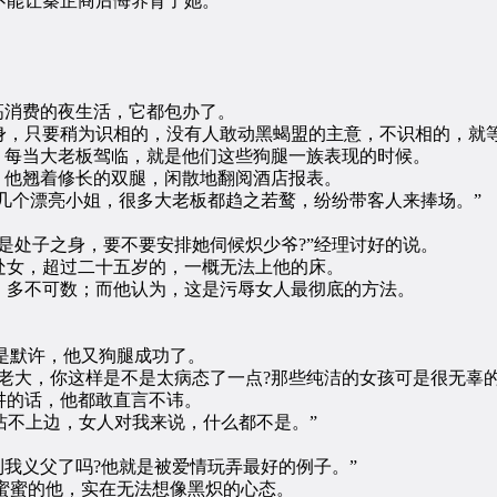
能让秦芷商后悔养育了她。
消费的夜生活，它都包办了。
，只要稍为识相的，没有人敢动黑蝎盟的主意，不识相的，就
每当大老板驾临，就是他们这些狗腿一族表现的时候。
他翘着修长的双腿，闲散地翻阅酒店报表。
几个漂亮小姐，很多大老板都趋之若鹜，纷纷带客人来捧场。”
处子之身，要不要安排她伺候炽少爷?”经理讨好的说。
女，超过二十五岁的，一概无法上他的床。
多不可数；而他认为，这是污辱女人最彻底的方法。
是默许，他又狗腿成功了。
大，你这样是不是太病态了一点?那些纯洁的女孩可是很无辜的
的话，他都敢直言不讳。
沾不上边，女人对我来说，什么都不是。”
我义父了吗?他就是被爱情玩弄最好的例子。”
蜜蜜的他，实在无法想像黑炽的心态。