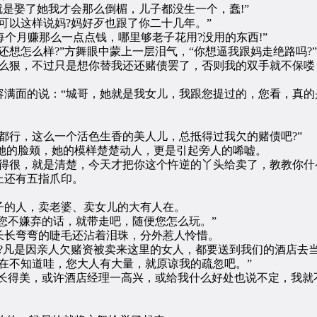
是娶了她我才会那么倒楣，儿子都没生一个，蠢!”
以这样说妈?妈好歹也跟了你二十几年。”
月赚那么一点点钱，哪里够老子花用?没用的东西!”
怎么样?”方舞眼中蒙上一层泪气，“你想逼我跟妈走绝路吗?”
狠，不过只是想你替我还还赌债罢了，否则我的双手就不保喽，
面的说：“城哥，她就是我女儿，我跟您提过的，您看，真的是
行，这么一个活色生香的美人儿，总抵得过我欠的赌债吧?”
她的脸颊，她的模样楚楚动人，更是引起旁人的唏嘘。
很，就是清楚，今天才把你这个忤逆的丫头给卖了，教教你什么
还有五指爪印。
的人，卖老婆、卖女儿的大有人在。
您不嫌弃的话，就带走吧，随便您怎么玩。”
长弯弯的睫毛还沾着泪珠，分外惹人怜惜。
凡是因亲人欠赌资被卖来这里的女人，都要送到我们的酒店去当
不知道哇，您大人有大量，就原谅我的疏忽吧。”
得美，或许酒店经理一高兴，或给我什么好处也说不定，我就不