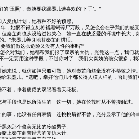
‘玉照’，秦姨要我跟墨儿选喜欢的‘下手’。”
入复仇计划，她有种不好的预感。
年，她恨不得立刻将褚黑蝎碎尸万段，又怎么会在乎我们的感受
但秦芷商也从没给过她关心。她一直在缺乏爱的环境中长大，如
。”朱墨儿善良地替秦芷商讲话。
要我们做这么危险又没有人性的事吗?”
怎么对我们，她都帮我们报了双亲的大仇，光凭这一点，我们就
一定要用这种手段，不过你对了，我们欠秦姨的确实很多，我
了。
她来说，就仿如神只般可敬，她对秦芷商丝毫没有不恭敬之情
给朱墨儿。“选吧，幸好他们几个都长得人模人样的，否则我们
不着，睁着疲倦的双眼看着天花板。
与手段也是她所陌生的，这一切，她在伦敦时从不曾接触过。
的事，他没有任何表情，连挑挑眉都不曾，充分显示了他的冷
黑炽那个俊美无比的冷酷男子。
赔上秦芷商苦经营的复仇大计。