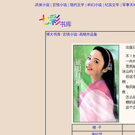
武侠小说
|
言情小说
|
现代文学
|
科幻小说
|
纪实文学
|
军事天
博大书库
>
言情小说
>
高晴作品集
出版日期
不！他
一向对
竟然破
冰山吗
但这不
桐，
每回她
救，
怎么搞
糟的是
这个误
楔 子
第01节