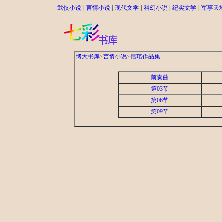
武侠小说
|
言情小说
|
现代文学
|
科幻小说
|
纪实文学
|
军事天
博大书库
>
言情小说
>
倌琯作品集
前奏曲
第03节
第06节
第09节