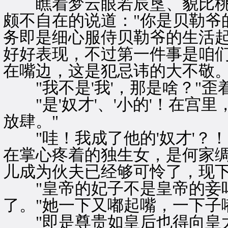
瞧着梦云眼若辰垦、貌比桃
颇不自在的说道："你是贝勒爷
务即是细心服侍贝勒爷的生活
好好表现，不过第一件事是咱们
在嘴边，这是犯忌讳的大不敬。
"我不是'我'，那是啥？"歪
"是'奴才'、'小的'！在宫里
放肆。"
"哇！我成了他的'奴才'？！
在掌心疼着的独生女，是何家
儿成为伙夫已经够可怜了，现下
"皇帝的妃子不是皇帝的妾吗
了。"她一下又嘟起嘴，一下子
"即是尊贵如皇后也得向皇太