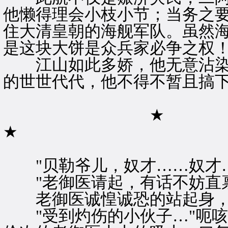
他懒得理会小枝小节；当务之
住大清皇朝的海舰军队。虽然
是这块大饼是众兵家必争之权
江山如此多娇，他无意沾染
的世世代代，他不得不暂且搞
★
★
"贝勒爷儿，奴才……奴才…
"老御医请起，有话不妨直禀
老御医诚惶诚恐的站起身，
"受到灼伤的小伙子…"呃咳