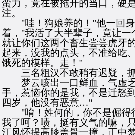
蛮力，竟在被拖开的当口，硬
注。
"哇！狗娘养的！"他一回身
着，"我活了大半辈子，竟让一
就让你们这两个畜生尝尝虎牙
起来，没我的点头，不准给吃
饿死的模样。走！"
三名粗汉不敢稍有迟疑，抓
梦云咳出一口鲜血，气虚乏力
手，惹恼你的是我，不是迁怒
四岁，他没有恶意…"
"唷！姓何的，你不是倔得很
我了呵？啧，挺有义气的嘛，只
江风怀提高膝盖骨一撞，正中