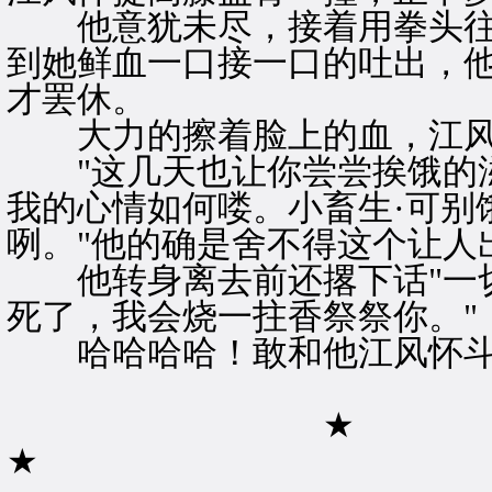
他意犹未尽，接着用拳头往
到她鲜血一口接一口的吐出，
才罢休。
大力的擦着脸上的血，江风
"这几天也让你尝尝挨饿的滋
我的心情如何喽。小畜生·可别
咧。"他的确是舍不得这个让人
他转身离去前还撂下话"一切
死了，我会烧一拄香祭祭你。"
哈哈哈哈！敢和他江风怀斗
★
★