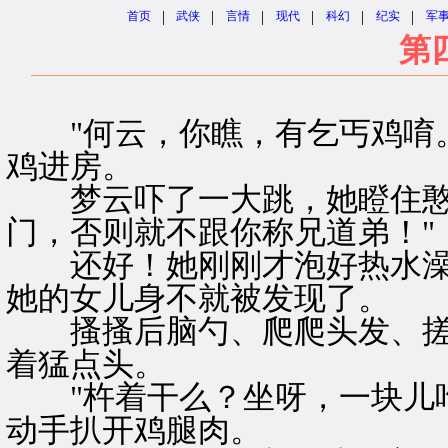
|
|
|
|
|
|
首页
武侠
言情
现代
科幻
纪实
军
第
"何云，你瞧，有乞丐鸡唷。
鸡进房。
梦云吓了一大跳，她瞪住憨实
门，否则就不跟你称兄道弟！"
还好！她刚刚才泡好热水澡
她的女儿身不就被发现了。
搔搔后脑勺、爬爬头发、搓
着猛点头。
"杵着干么？坐呀，一块儿吃
动手扒开鸡腿肉。