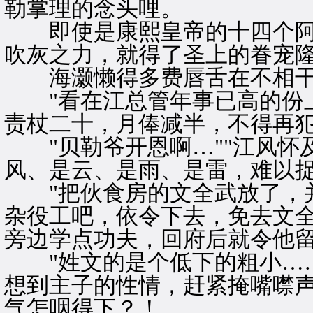
勒掌理的念头哩。
即使是康熙皇帝的十四个阿
吹灰之力，就得了圣上的眷宠
海灏懒得多费唇舌在不相干
"看在江总管年事已高的份上
责杖二十，月俸减半，不得再犯
"贝勒爷开恩啊…""江风怀
风、是云、是雨、是雷，难以
"把伙食房的文全武放了，并
杂役工吧，依令下去，免去文
旁边学点功夫，回府后就令他留
"姓文的是个低下的粗小……
想到主子的性情，赶紧掩嘴噤
气怎咽得下？！