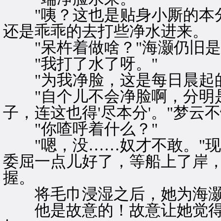
"咦？这也是贴身小厮的本分
还是乖乖的去打些净水进来。
"呆杵着做啥？"海灏仍旧是
"我打了水了呀。"
"为我净脸，这是每日晨起的
"自个儿不会净脸啊，分明是
子，连这也得'尽本分'。"梦云
"你喳呼着什么？"
"嗯，没……奴才不敢。"现
委屈一点儿好了，等船上了岸
握。
将毛巾浸湿之后，她为海灏
他是故意的！故意让她觉得