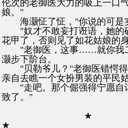
伦次的老御医大力的吸上一口气
娘。"
海灏怔了怔，"你说的可是实
"奴才不敢妄打诳语，她的确
花甲了，否则见了如花姑娘的
"老御医，这事……就你我二
灏步下阶台。
"贝勒爷儿？"老御医错愕得
亲自去瞧一个女扮男装的平民
"走吧。那个倔强得宁愿自讨
致了。"
★
★