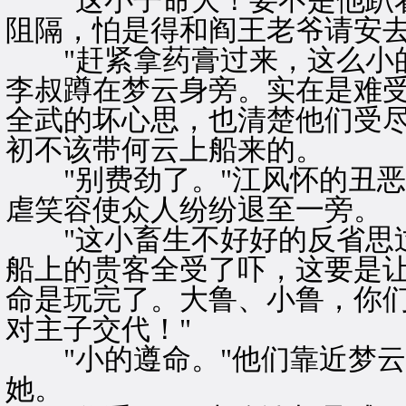
"这小子命大！要不是他趴着
阻隔，怕是得和阎王老爷请安去
"赶紧拿药膏过来，这么小的
李叔蹲在梦云身旁。实在是难
全武的坏心思，也清楚他们受
初不该带何云上船来的。
"别费劲了。"江风怀的丑恶
虐笑容使众人纷纷退至一旁。
"这小畜生不好好的反省思过
船上的贵客全受了吓，这要是
命是玩完了。大鲁、小鲁，你
对主子交代！"
"小的遵命。"他们靠近梦云
她。