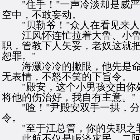
"住手！"一声冷淡却是威严
空中，不敢妄动。
"贝勒爷！"众人在看见来人
江风怀连忙拉着大鲁、小鲁跪
职，管教下人矢妥，老奴这就
恕罪。"
海灏冷冷的撇眼，他先是命
无表情，不怒不笑的下旨令。
"殿安，这个小男孩交由你处
将他的伤治好，我自有主意。"
"喳！"尹殿安双手一拱，分
令。
"至于江总管，你的失职之罪
此航不仅是赈济灾民，二阿