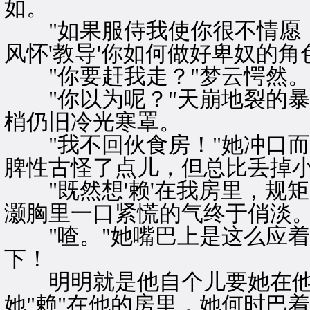
如。
"如果服侍我使你很不情愿，
风怀'教导'你如何做好卑奴的角
"你要赶我走？"梦云愕然。
"你以为呢？"天崩地裂的暴
梢仍旧冷光寒罩。
"我不回伙食房！"她冲口而
脾性古怪了点儿，但总比丢掉
"既然想'赖'在我房里，规矩
灏胸里一口紧慌的气终于俏淡
"喳。"她嘴巴上是这么应着
下！
明明就是他自个儿要她在他
她"赖"在他的房里，她何时巴