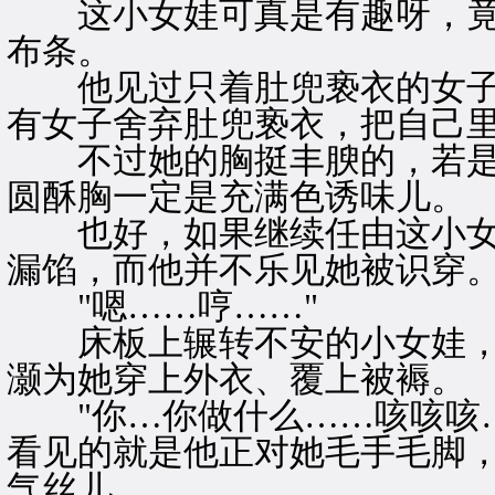
这小女娃可真是有趣呀，竟
布条。
他见过只着肚兜亵衣的女子
有女子舍弃肚兜亵衣，把自己
不过她的胸挺丰腴的，若是
圆酥胸一定是充满色诱味儿。
也好，如果继续任由这小女
漏馅，而他并不乐见她被识穿
"嗯……哼……"
床板上辗转不安的小女娃，
灏为她穿上外衣、覆上被褥。
"你…你做什么……咳咳咳…
看见的就是他正对她毛手毛脚
气丝儿。