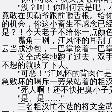
"没？呵！你叫何云是吧，小
竟敢在贝勒爷跟前嚼舌根。给
的机会，你这小畜生不感念已
是？！今天老子不给你一点颜
嘴角一咧，江风怀的耳刮子
云当成沙包，一巴掌接着一巴
文全武突地跑了过去，双手
不想的就吱了下去。
"可恶！"江风怀的背肉仁是
急败坏的喝斥一旁呆站着的粗
"死人啊！还不快把臭小子弄
"是、是……"
三名粗汉忙不迭的将文全武