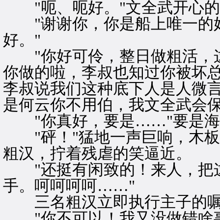
"呃、呃好。"文全武开心的
"谢谢你，你是船上唯一的好
好。"
"你好可伶，整日做粗活，这
你做的啦，李叔也知过你被坏
李叔说我们这种底下人是人微
是何云你不用伯，我文全武会保
"你真好，要是……"要是海
"砰！"猛地一声巨响，木板
粗汉，拧着残虐的笑逼近。
"还挺有闲致的！来人，把这
手。呵呵呵呵……"
三名粗汉立即执行主子的嘱
"你不可以！我又没做错啥事