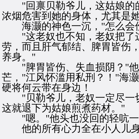
"回禀贝勒爷儿，这姑娘的的
浓烟危害到她的身体，尤其是
海灏的神色一沉，"怎么会伤
"这老奴也不知，老奴把了这
劳，而且肝气郁结、脾胃皆伤
养身。"
"脾胃皆伤、失血损阴？"他
芒，"江风怀滥用私刑？！"海
硬将何云带在身边！
"贝勒爷儿，老奴一定尽一切
这就退下为姑娘煎煮药材。"
"嗯。"他头也没回的轻吭一
他的所有心力全在小人儿身