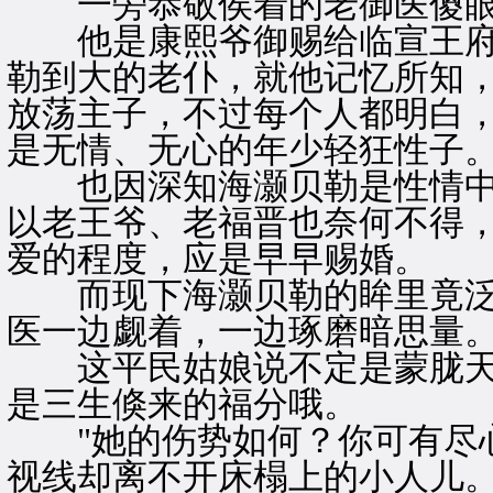
一旁恭敬侯着的老御医傻眼
他是康熙爷御赐给临宣王府
勒到大的老仆，就他记忆所知
放荡主子，不过每个人都明白
是无情、无心的年少轻狂性子
也因深知海灏贝勒是性情中
以老王爷、老福晋也奈何不得
爱的程度，应是早早赐婚。
而现下海灏贝勒的眸里竟泛
医一边觑着，一边琢磨暗思量
这平民姑娘说不定是蒙胧天
是三生倏来的福分哦。
"她的伤势如何？你可有尽心
视线却离不开床榻上的小人儿