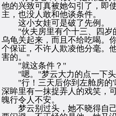
他的兴致可真被她勾引了，即
主，也没人敢和他谈条件。
这小女娃可是破了先例。
"伙夫房里有个十三、四岁的
乌龟关起来，而且不给吃喝。
个保证，不许人欺凌他分毫。
害的。"
"就这条件？"
"嗯。"梦云大力的点一下头
"行！三天后你到左舱房的'吟
深眸里有一抹捉弄人的戏笑，
魄行令人不安。
梦云别过头，她不晓得自己