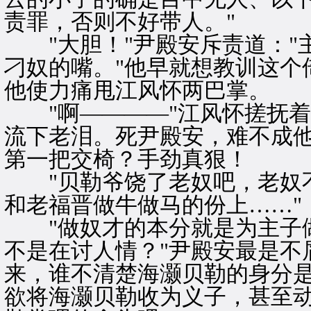
责罪，否则不好带人。"
"大胆！"尹殿安斥责道："
刁奴的嘴。"他早就想教训这个
他使力痛甩江风怀两巴掌。
"啊————"江风怀搓抚着
流下老泪。死尹殿安，难不成
第一把交椅？手劲真狠！
"贝勒爷饶了老奴吧，老奴不
和老福晋做牛做马的份上……"
"做奴才的本分就是为主子做
不是在讨人情？"尹殿安最是不
来，谁不清楚海灏贝勒的身分
欲将海灏贝勒收为义子，甚至