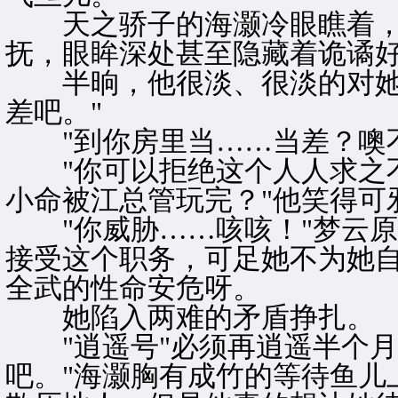
天之骄子的海灏冷眼瞧着，
抚，眼眸深处甚至隐藏着诡谲
半晌，他很淡、很淡的对她说
差吧。"
"到你房里当……当差？噢不
"你可以拒绝这个人人求之不
小命被江总管玩完？"他笑得可
"你威胁……咳咳！"梦云原
接受这个职务，可足她不为她
全武的性命安危呀。
她陷入两难的矛盾挣扎。
"逍遥号"必须再逍遥半个月
吧。"海灏胸有成竹的等待鱼儿