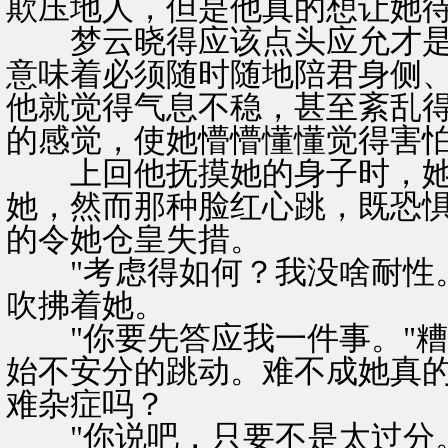
欺压地人，但是他真的想让她
梦云晓得应该点头应允才是
意味着必须随时随地陪君身侧
他就觉得气息不稳，甚至紊乱
的感觉，使她懵懵懂懂觉得害
上回他抚摸她的身子时，她
她，然而那种脸红心跳，既恐
的令她仓皇失措。
"考虑得如何？我没啥耐性。
吹拂着她。
"你要先答应我一件事。"糟
始不安分的跳动。难不成她真
难杂症吗？
"你说吧，只要不是太过分。