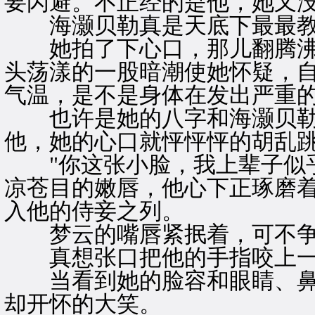
要闪避。不正经的是他，她又
海灏贝勒真是天底下最最教
她拍了下心口，那儿翻腾沸
头荡漾的一股暗潮使她怀疑，
气温，是不是身体在发出严重
也许是她的八字和海灏贝勒
他，她的心口就怦怦怦的胡乱
"你这张小脸，我上辈子似乎
凉苍目的嫩唇，他心下正琢磨
入他的侍妾之列。
梦云的嘴唇紧抿着，可不争
真想张口把他的手指咬上一
当看到她的脸容和眼睛、鼻
却开怀的大笑。