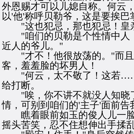
外恩赐才可以儿媳自称。何云
以'他'称呼贝勒爷，这是要挨
"这也犯忌，那也犯忌！皇亲
"咱们的贝勒是个性情中人，
近人的爷儿。"
"才不！他很放荡的。"而且
客，羞羞脸的坏男人！
"何云，太不敬了！这若……
给打断。
"唉，你不讲不就没人知晓了
情，可别到咱们的'主子'面前告
瞧着眼前如玉的俊人儿一脸
摇头苦笑，忍不住想伸出手揉