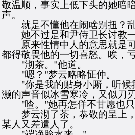
敬温顺，事实上低下头的她暗
声。
就是不懂他在闹啥别扭？乱
她不过是和尹侍卫长讨教一点
原来性情中人的意思就是可
都得敬畏他的一切喜怒。唉，
"沏茶。"他道。
"嗯？"梦云略略怔仲。
"你是我的贴身小厮，听候我
灏的声音似冰雪寒冷，又似刀
"喳。"她再怎佯不甘愿也只
梦云沏了茶，恭敬的呈上，
某人又差遣人了。
"端净脸水来。"