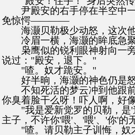
"殿安！住手！"身后突然传
尹殿安的右手停在半空中一
免惊愕————
海灏贝勒极少动怒，这次他
冷眉一横，海灏的眸底急聚
枭鹰似的锐利眼神射向一旁
说过："殿安，退下。"
"喳。奴才跪安。"
好半晌，海灏的神色仍是怒
不知死活的梦云冲到他跟前，
你臭着脸干么呀！吓人啊，好像
"我是爱新觉罗的贝勒，是'
主子，不许你'喂'、'喂'、'你'的
"喳。请贝勒主子训悔，奴才