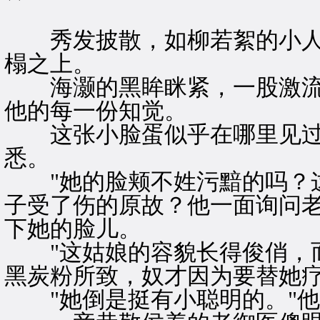
秀发披散，如柳若絮的小人
榻之上。
海灏的黑眸眯紧，一股激流
他的每一份知觉。
这张小脸蛋似乎在哪里见过
悉。
"她的脸颊不姓污黯的吗？这
子受了伤的原故？他一面询问
下她的脸儿。
"这姑娘的容貌长得俊俏，而
黑炭粉所致，奴才因为要替她疗
"她倒是挺有小聪明的。"他