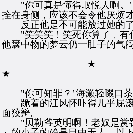
"你可真是懂得取悦人啊。"
拴在身侧，应该不会令他厌烦
反正他是不可能放过她的
"笑笑笑！笑死你算了，有什
他囊中物的梦云仍一肚子的气
★
★
"你可知罪？"海灏轻啜口茶
跪着的江风怀吓得几乎屁滚
面狡辩。
"贝勒爷英明啊！老奴是赏罚
云的小子的确是目中无人、以