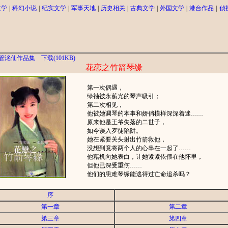
文学
|
科幻小说
|
纪实文学
|
军事天地
|
历史相关
|
古典文学
|
外国文学
|
港台作品
|
侦
管洺仙作品集
下载(101KB)
花恋之竹箭琴缘
第一次偶遇，
绿袖被永蘅光的琴声吸引；
第二次相见，
他被她调琴的本事和娇俏模样深深着迷……
原来他是王爷失落的二世子，
如今误入歹徒陷阱。
她在紧要关头射出竹箭救他，
没想到竟将两个人的心串在一起了……
他藉机向她表白，让她紧紧依偎在他怀里，
但他已深受重伤……
他们的患难琴缘能逃得过亡命追杀吗？
序
第一章
第二章
第三章
第四章