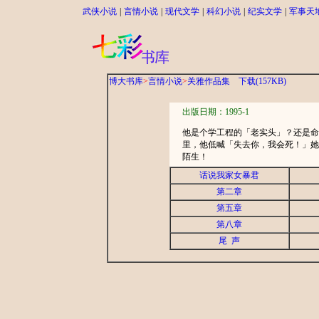
武侠小说
|
言情小说
|
现代文学
|
科幻小说
|
纪实文学
|
军事天
博大书库
>
言情小说
>
关雅作品集
下载(157KB)
出版日期：1995-1
他是个学工程的「老实头」？还是命
里，他低喊「失去你，我会死！」她
陌生！
话说我家女暴君
第二章
第五章
第八章
尾 声