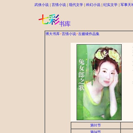
武侠小说
|
言情小说
|
现代文学
|
科幻小说
|
纪实文学
|
军事天
博大书库
>
言情小说
>
古嫚绫作品集
出
不
可
却
而
面
因
这
第01节
第04节