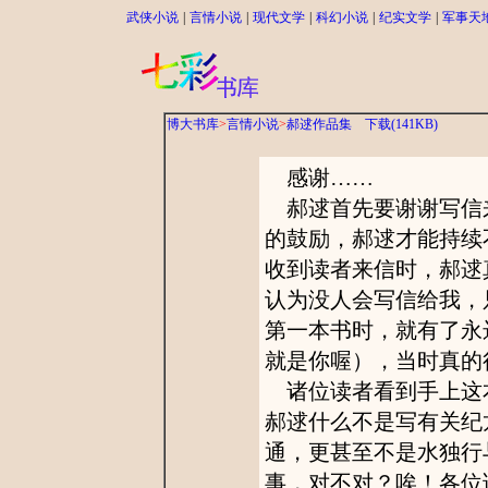
武侠小说
|
言情小说
|
现代文学
|
科幻小说
|
纪实文学
|
军事天
博大书库
>
言情小说
>
郝逑作品集
下载(141KB)
感谢……
郝逑首先要谢谢写信
的鼓励，郝逑才能持续
收到读者来信时，郝逑
认为没人会写信给我，
第一本书时，就有了永
就是你喔），当时真的
诸位读者看到手上这
郝逑什么不是写有关纪
通，更甚至不是水独行
事，对不对？唉！各位