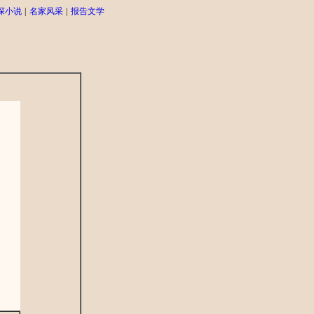
探小说
|
名家风采
|
报告文学