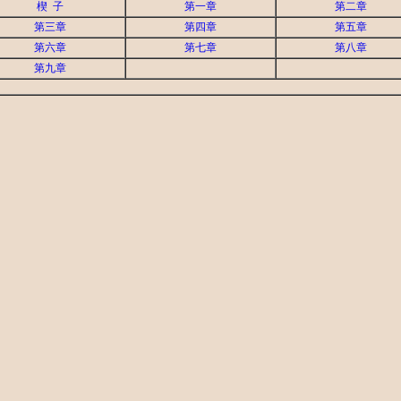
楔 子
第一章
第二章
第三章
第四章
第五章
第六章
第七章
第八章
第九章