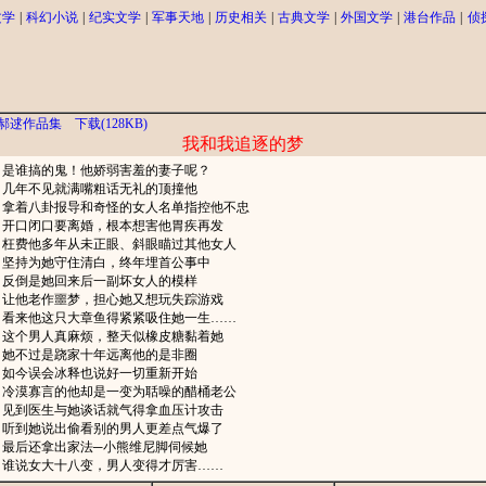
文学
|
科幻小说
|
纪实文学
|
军事天地
|
历史相关
|
古典文学
|
外国文学
|
港台作品
|
侦
郝逑作品集
下载(128KB)
我和我追逐的梦
是谁搞的鬼！他娇弱害羞的妻子呢？
几年不见就满嘴粗话无礼的顶撞他
拿着八卦报导和奇怪的女人名单指控他不忠
开口闭口要离婚，根本想害他胃疾再发
枉费他多年从未正眼、斜眼瞄过其他女人
坚持为她守住清白，终年埋首公事中
反倒是她回来后一副坏女人的模样
让他老作噩梦，担心她又想玩失踪游戏
看来他这只大章鱼得紧紧吸住她一生……
这个男人真麻烦，整天似橡皮糖黏着她
她不过是跷家十年远离他的是非圈
如今误会冰释也说好一切重新开始
冷漠寡言的他却是一变为聒噪的醋桶老公
见到医生与她谈话就气得拿血压计攻击
听到她说出偷看别的男人更差点气爆了
最后还拿出家法─小熊维尼脚伺候她
谁说女大十八变，男人变得才厉害……