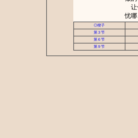
让他
忧哪
◎楔子
第３节
第６节
第９节