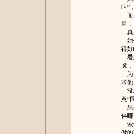
叫”
而她
男，
真是
她报
得好
看来
魇，
为了
求他
没想
意“
果然
伴哪
索性
做的