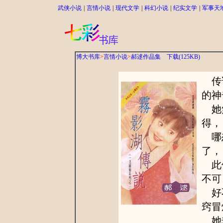
武侠小说
|
言情小说
|
现代文学
|
科幻小说
|
纪实文学
|
军事天
博大书库
>
言情小说
>
郝逑作品集
下载(125KB)
传说
的神
她煞
得，
哪想
了，
此仇
不可
好不
窍冒
她却