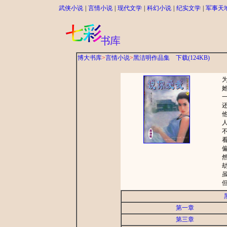
武侠小说
|
言情小说
|
现代文学
|
科幻小说
|
纪实文学
|
军事天
博大书库
>
言情小说
>
黑洁明作品集
下载(124KB)
为
她
一
还
他
人
不
看
偏
然
劫
虽
但
第一章
第三章