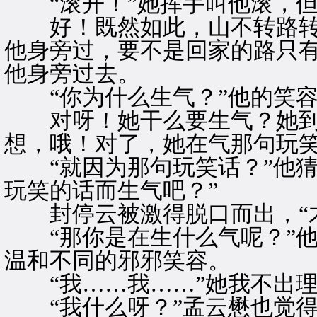
“滚开！”她挥手叫他滚，但
好！既然如此，山不转路转
他身旁过，要不是回家的路只
他身旁过去。
“你为什么生气？”他的笑容
对呀！她干么要生气？她到
想，哦！对了，她在气那句玩
“就因为那句玩笑话？”他猜
玩笑的话而生气吧？”
封停云被激得脱口而出，“才
“那你是在生什么气呢？”他
温和不同的邪邪笑容。
“我……我……”她我不出理
“我什么呀？”孟云懋也觉得