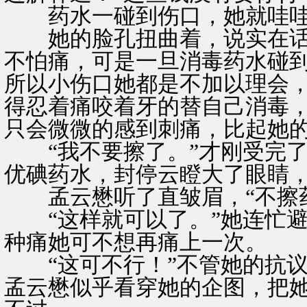
药水一碰到伤口，她就哇哇大
她的脸孔扭曲着，说实在话
不怕痛，可是一旦消毒药水碰
所以小伤口她都是不加以理会
得忍着痛咬着牙的替自己消毒
只会微微的感到刺痛，比起她
“我不要擦了。”才刚受完了
优碘药水，封停云瞪大了眼睛
孟云懋听了直皱眉，“不擦药
“这样就可以了。”她连忙避
种痛她可不想再痛上一次。
“这可不行！”不管她的抗议
孟云懋似乎看穿她的企图，把