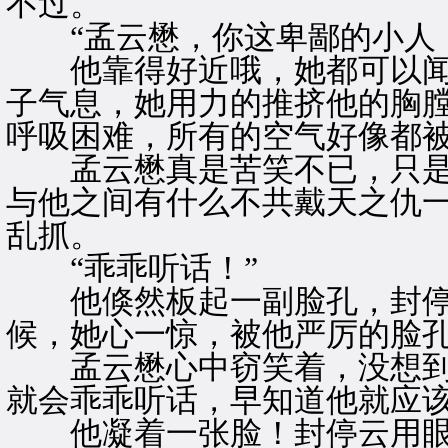
不过。
“孟云懋，你这卑鄙的小人！
他靠得好近哦，她都可以闻
子气息，她用力的推挤他的胸
呼吸困难，所有的空气好像都
孟云懋真是苦笑不已，只是
与他之间有什么不共戴天之仇
乱抓。
“乖乖听话！”
他倏然板起一副脸孔，封停
候，她心一惊，被他严厉的脸
孟云懋心中窃笑着，没想到
就会乖乖听话，早知道他就应
他凝着一张脸！封停云用眼