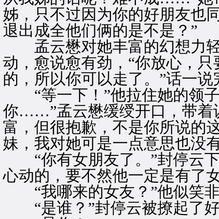
姊，只不过因为你的好朋友也
退出成全他们俩的是不是？”
孟云懋对她丰富的幻想力轻
动，愈说愈有劲，“你放心，只
的，所以你可以走了。”话一说
“等一下！”他拉住她的领子
你……”孟云懋缓绶开口，带着
富，但很抱歉，不是你所说的
妹，我对她可是一点意思也没有
“你有女朋友了。”封停云下
心动的，要不然他一定是有了
“我哪来的女友？”他似笑非
“是谁？”封停云被撩起了好