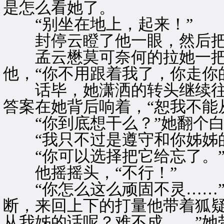
是怎么看她了。
“别坐在地上，起来！”
封停云瞪了他一眼，然后把手
孟云懋莫可奈何的拉她一把
他，“你不用跟着我了，你走你
话毕，她潇洒的转头继续往
答案在她背后响着，“恕我不能
“你到底想干么？”她翻个白
“我只不过是遵守和你姊姊的
“你可以选择把它给忘了。”
他摇摇头，“不行！”
“你怎么这么顽固不灵……”
断，来回上下的打量他带着狐疑
从我姊的话呢？难不成……”她