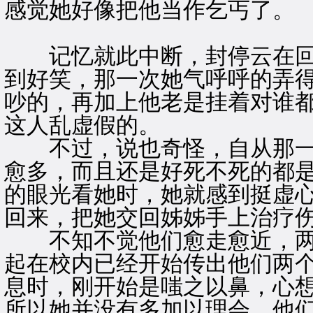
感觉她好像把他当作乞丐了。
记忆就此中断，封停云在回
到好笑，那一次她气呼呼的弄
吵的，再加上他老是挂着对谁
这人乱虚假的。
不过，说也奇怪，自从那一
愈多，而且还是好死不死的都
的眼光看她时，她就感到挺虚
回来，把她交回姊姊手上治疗
不知不觉他们愈走愈近，两人
起在校内已经开始传出他们两
息时，刚开始是嗤之以鼻，心
所以她并没有多加以理会，他