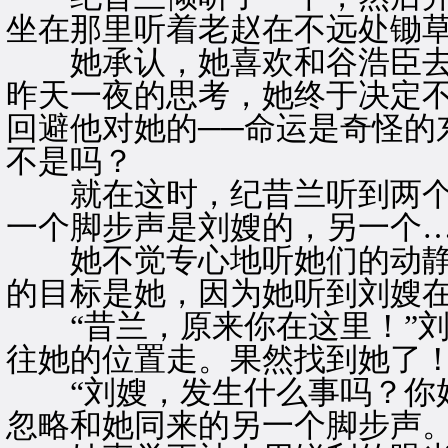
坐在那里听着老赵在不远处锄
她承认，她喜欢和谷浩臣去
昨天一夜的思考，她终于决定
回避他对她的──命运是奇怪的
不是吗？
就在这时，纪昔兰听到两个
一个脚步声是刘嫂的，另一个
她不觉专心地听她们的动静
的目标是她，因为她听到刘嫂
“昔兰，原来你在这里！”刘
往她的位置走。果然找到她了
“刘嫂，发生什么事吗？你好
忽略和她同来的另一个脚步声