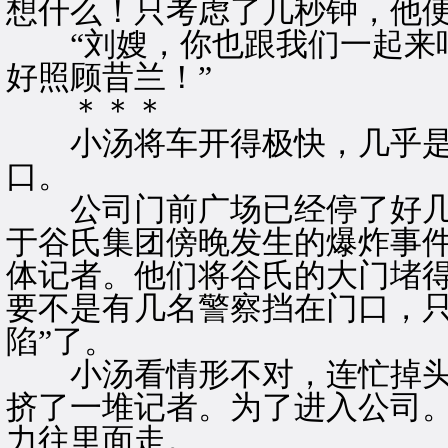
想什么！只考虑了几秒钟，他
“刘嫂，你也跟我们一起来吧
好照顾昔兰！”
＊＊＊
小汤将车开得极快，几乎是“
口。
公司门前广场已经停了好几
于谷氏集团傍晚发生的爆炸事
体记者。他们将谷氏的大门堵
要不是有几名警察挡在门口，只
陷”了。
小汤看情形不对，连忙掉头
挤了一堆记者。为了进入公司
力往里面走。