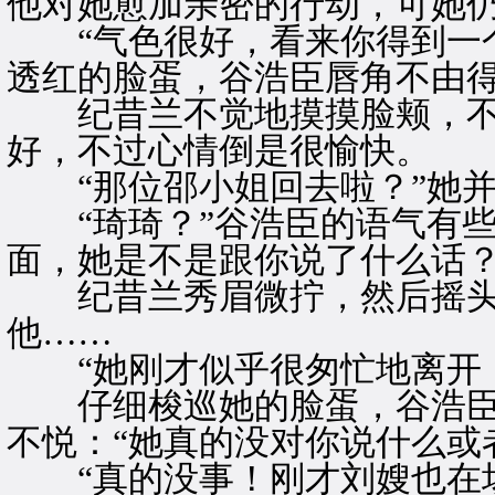
他对她愈加亲密的行动，可她
“气色很好，看来你得到一个
透红的脸蛋，谷浩臣唇角不由
纪昔兰不觉地摸摸脸颊，不
好，不过心情倒是很愉快。
“那位邵小姐回去啦？”她并
“琦琦？”谷浩臣的语气有些
面，她是不是跟你说了什么话？
纪昔兰秀眉微拧，然后摇头
他……
“她刚才似乎很匆忙地离开，
仔细梭巡她的脸蛋，谷浩臣
不悦：“她真的没对你说什么或
“真的没事！刚才刘嫂也在场