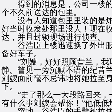
得到的消息是，公司一楼的
个不久前送达的包里。
没有人知道包里里装的是炸
好当时收发处那里没人！现在
达，并且封锁现场进行侦查。
谷浩臣上楼迅速换了外出服
备好车子。
“刘嫂，好好照顾昔兰，我现
静。瞥见一旁沉默不语的纪昔
刘嫂面前毫不忌讳地将她拉至
下。
“走了那么一大段路回来，一
有什么事刘嫂会帮你！”他低低
突地，谷浩臣的手臂被拉