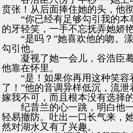
贲张！从后面捧住她的头，他
“你已经有足够勾引我的本事
的牙轻笑，一手不忘抚弄她娇
“是吗？”她喜欢他的吻。漾
勾引他。
凝视了她一会儿，谷浩臣蓦
他靠在怀里。
“是！如果你再用这种笑容看
了！”他的音调异样低沉，流泄
嫁我不可，而且根本没有选择的
纪昔兰的心一跳，明白他一
轻易撤防。吐出一口长气来，
然对湖水又有了兴趣。