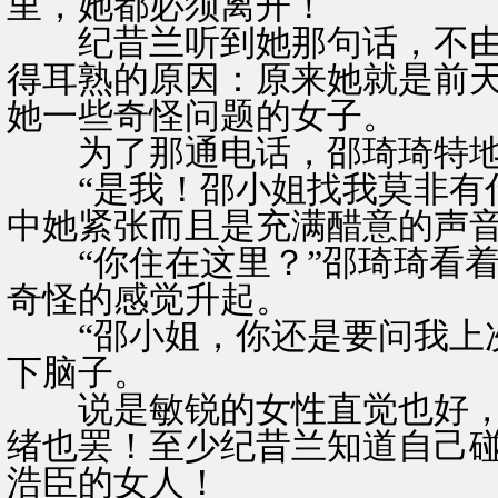
里，她都必须离开！
纪昔兰听到她那句话，不由
得耳熟的原因：原来她就是前
她一些奇怪问题的女子。
为了那通电话，邵琦琦特地
“是我！邵小姐找我莫非有什
中她紧张而且是充满醋意的声
“你住在这里？”邵琦琦看着
奇怪的感觉升起。
“邵小姐，你还是要问我上次
下脑子。
说是敏锐的女性直觉也好，
绪也罢！至少纪昔兰知道自己碰
浩臣的女人！