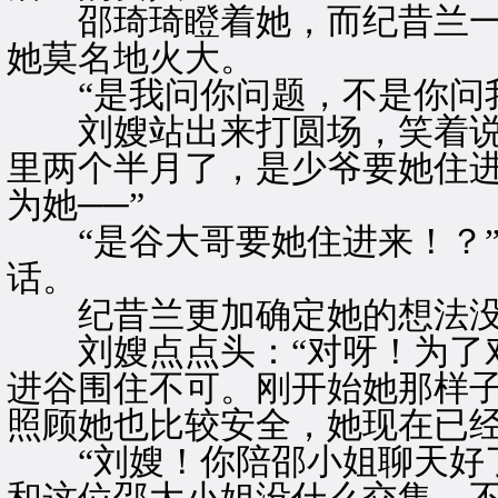
邵琦琦瞪着她，而纪昔兰一
她莫名地火大。
“是我问你问题，不是你问我
刘嫂站出来打圆场，笑着说：
里两个半月了，是少爷要她住
为她──”
“是谷大哥要她住进来！？”
话。
纪昔兰更加确定她的想法没
刘嫂点点头：“对呀！为了对
进谷围住不可。刚开始她那样
照顾她也比较安全，她现在已经
“刘嫂！你陪邵小姐聊天好了