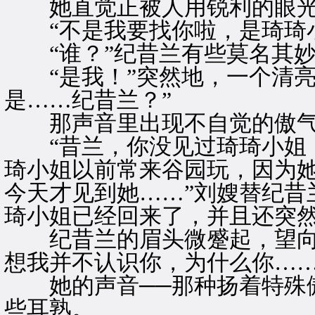
她直觉正被人用锐利的眼光
“不是我要找你啦，是琦琦小
“谁？”纪昔兰有些莫名其妙
“是我！”突然地，一个清亮
是……纪昔兰？”
那声音里出现不自觉的傲
“昔兰，你没见过琦琦小姐，
琦小姐以前常来谷园玩，因为
今天才见到她……”刘嫂替纪昔
琦小姐已经回来了，并且还突
纪昔兰的眉头微蹙起，望向邵
想我并不认识你，为什么你……
她的声音──那种扬着特殊傲
些耳熟。