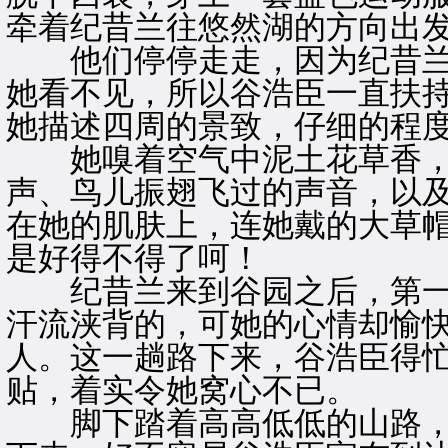
牵着纪昔兰往悠然湖的方向出
他们停停走走，因为纪昔兰
她看不见，所以谷浩臣一直扶
她描述四周的景致，仔细的程
她嗅着空气中泥土花草香，
声、鸟儿振翅飞过的声音，以
在她的肌肤上，连她戴的大草帽
是好得不得了呵！
纪昔兰来到谷园之后，第一
汗流浃背的，可她的心情却愉
人。这一趟路下来，谷浩臣得
贴，着实令她窝心不已。
脚下踏着高高低低的山路，