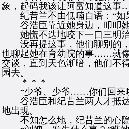
象，起码我该让阿富知道这事…
纪昔兰不由低喃自语：“如果
谷浩臣靠近她身边，叩叩她的
她慌不迭地咬下一口三明治：
没再提这事，他们聊别的，
也聊起她在育幼院的事……就
交谈，直到天色渐暗，他们不
园去。
＊＊＊
“少爷、少爷……你们回来啦
谷浩臣和纪昔兰两人才抵达
地出现。
不知怎么地，纪昔兰的心隐