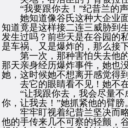
“我要跟你去！”纪昔兰的声
她知道像谷氏这种大企业面
知道竟是这样接二连三威胁到
发生过吗？前些天是在谷园的
是车祸、又是爆炸的，那么接
第一次，那种害怕失去他的
那天亲身经历爆炸事件，她也
她，这时候她不想离开感觉得
去它的眼睛看不见！她不在
“让我跟你去，我会尽量不成
你，让我去！”她抓紧他的臂膀
牢牢盯视着纪昔兰坚决而略
他的手传来几不可察的轻颤，