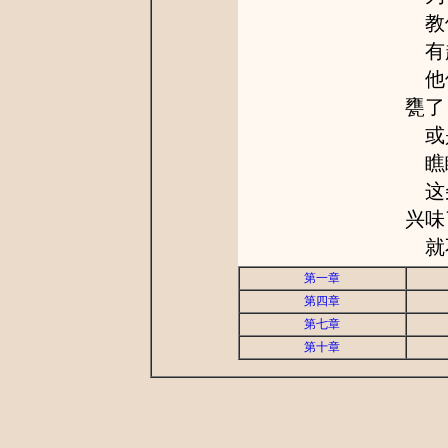
教
有趣
他倒
甕了
或
瞧
这朵
兴味
就不
第一章
第四章
第七章
第十章