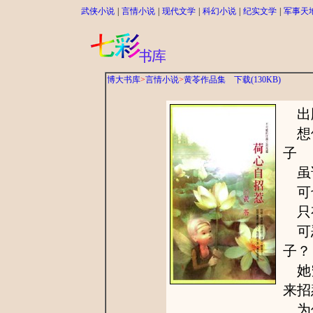
武侠小说
|
言情小说
|
现代文学
|
科幻小说
|
纪实文学
|
军事天
博大书库
>
言情小说
>
黄苓作品集
下载(130KB)
出版
想他
子
虽
可也
只有
可恶
子？
她究
来招
为何