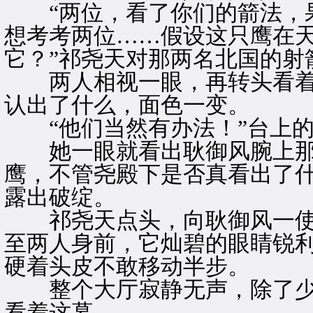
“两位，看了你们的箭法，果
想考考两位……假设这只鹰在
它？”祁尧天对那两名北国的射
两人相视一眼，再转头看着
认出了什么，面色一变。
“他们当然有办法！”台上的
她一眼就看出耿御风腕上那
鹰，不管尧殿下是否真看出了
露出破绽。
祁尧天点头，向耿御风一使
至两人身前，它灿碧的眼睛锐
硬着头皮不敢移动半步。
整个大厅寂静无声，除了少
看着这幕。