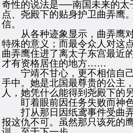
奇性的说法是──南国未来的太
点、尧殿下的贴身护卫曲弄鹰
信。
从各种迹象显示，曲弄鹰对
特殊的意义；而最令众人对这
曲弄鹰住进了离太子东宫最近
才有资格居住的地方……
宁靖不甘心，更不相信自己
手中。她是北国最尊贵的公主
人，她凭什么能得到尧殿下的
盯着眼前因任务失败而神色
打从那日因纸鸢事件受曲弄
报这仇不可。虽然那只该死的
训，至于下一步……