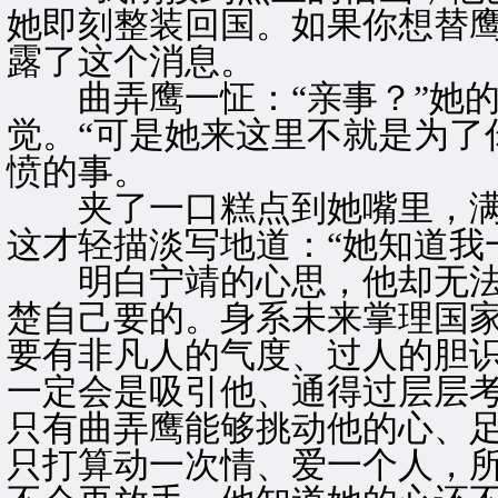
她即刻整装回国。如果你想替鹰
露了这个消息。
曲弄鹰一怔：“亲事？”她的
觉。“可是她来这里不就是为了
愤的事。
夹了一口糕点到她嘴里，满
这才轻描淡写地道：“她知道我
明白宁靖的心思，他却无法
楚自己要的。身系未来掌理国
要有非凡人的气度、过人的胆
一定会是吸引他、通得过层层
只有曲弄鹰能够挑动他的心、
只打算动一次情、爱一个人，