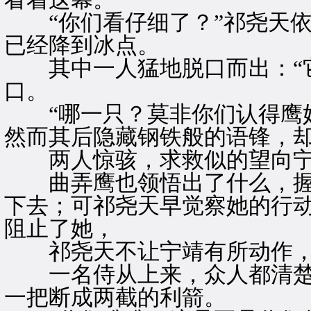
“你们看仔细了？”祁尧天依
已经降到冰点。
其中一人猛地脱口而出：“它
口。
“哪一只？莫非你们认得鹰奴
然而其后隐藏钢铁般的语锋，
两人惊骇，求救似的望向宁
曲弄鹰也领悟出了什么，握
下去；可祁尧天早觉察她的行
阻止了她，
祁尧天不让宁靖有所动作，
一名侍从上来，众人都清楚
一把断成两截的利箭。