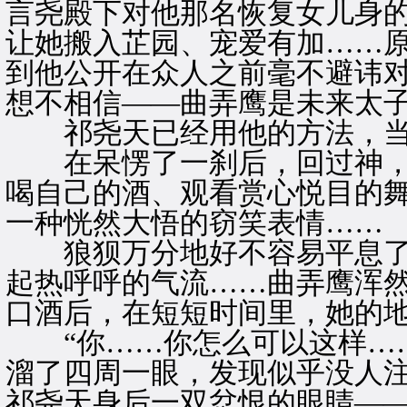
言尧殿下对他那名恢复女儿身
让她搬入芷园、宠爱有加……
到他公开在众人之前毫不避讳
想不相信——曲弄鹰是未来太
祁尧天已经用他的方法，当
在呆愣了一刹后，回过神，
喝自己的酒、观看赏心悦目的
一种恍然大悟的窃笑表情……
狼狈万分地好不容易平息了
起热呼呼的气流……曲弄鹰浑
口酒后，在短短时间里，她的
“你……你怎么可以这样……
溜了四周一眼，发现似乎没人
祁尧天身后一双忿恨的眼睛—