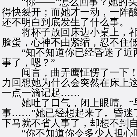
“你——”怎么回事？她的头
得快裂开；而她才一动，一阵
还不明白到底发生了什么事。
将杯子放回床边小桌上，祁
脸蛋，心神不由紧缩，忍不住
“知不知道你已经昏迷了近两
事了，嗯？”
闻言，曲弄鹰怔愣了一下！
力回想她为什么会突然在床上
一点一滴记起……
她吐了口气，闭上眼睛。“
事……”她已经想起来了。昏迷
下马就不省人事了，却想不到
“你不知道你令多少人担心吗