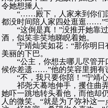
令她想捶人。
“……殿下，人家来到你们国
都没时间陪人家四处逛逛……”
“这倒是真！”没推开她靠过
酒，似笑非笑地睇睨着她。
宁靖灿笑如花：“那你明日有
美丽的下巴。
“公主，你想去哪儿尽管开口
候你差遗……”他的笑容里拥有
“不，我只要你陪！”宁靖心
祁尧天蓦地伸手，攫住曲弄
她吓一跳地转头看他，而他却
人的微笑。“就是为了弥补这一