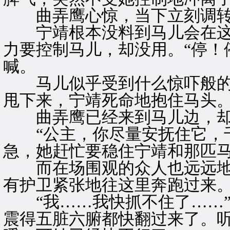
曲弄鹰心惊，当下立刻调转
宁靖根本没料到马儿会在这
力要控制马儿，却没用。“停！
喊。
马儿似乎受到什么惊吓般的
甩下来，宁靖死命地抱住马头
曲弄鹰已经来到马儿边，却
“公主，你尽量安抚住它，千
急，她赶忙要稳住宁靖和那匹
而在场围观的众人也远远地
有护卫紧张地往这里奔跑过来
“我……我快抓不住了……”
震得五脏六腑都快翻过来了。