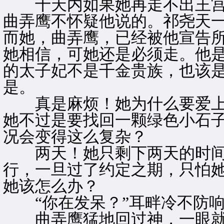
十天内如果她再走不出王宫
曲弄鹰不怀疑他说的。祁尧天
而她，曲弄鹰，已经被他宣告
她相信，可她还是必须走。他
的太子妃不是千金贵族，也该
是。
真是麻烦！她为什么要爱上
她不过是要找回一颗绿色小石
况会变得这么复杂？
两天！她只剩下两天的时间
行，一旦过了约定之期，只怕
她该怎么办？
“你在发呆？”耳畔冷不防响
曲弄鹰猛地回过神，一眼就