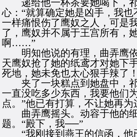
递给他一杯茶要她喝下，祁
心：“就算确定她是凶手，我也
一样痛恨伤了鹰奴之人，可是
了，鹰奴并不属于王宫所有，
啊……”
明知他说的有理，曲弄鹰依然
天鹰奴抢了她的纸鸢才对她下
死地，她未免也太心狠手辣了！
夹了一块糕点到她盘中，祁尧
一直没吃多少东西，我要他们
点。”他已有打算，不让她再为
曲弄鹰摇头。动容于他的细
题。“殿下，我──”
“我刚接到燕王的信函，他已