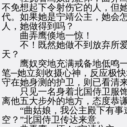
不免想起下令射伤它的人，但
代。如果她是宁靖公主，她会
人，她做得到吗？
曲弄鹰倏地一惊！
不！既然她做不到放弃所爱
天？
鹰奴突地充满戒备地低鸣一
笔─她立刻收摄心神，反应极
守在她身测的护卫，则已看清
只见一名身着北国侍卫服饰
离他五大步外的地方，态度恭
“曲姑娘，我公主殿下有事
空？”北国侍卫传达来意。