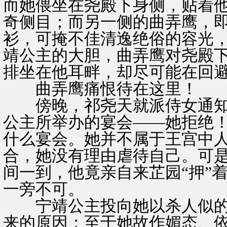
而她偎坐在尧殿下身侧，贴着
奇侧目；而另一侧的曲弄鹰，
衫，可掩不佳清逸绝俗的容光
靖公主的大胆，曲弄鹰对尧殿
排坐在他耳畔，却尽可能在回
曲弄鹰痛恨待在这里！
傍晚，祁尧天就派侍女通知
公主所举办的宴会——她拒绝
什么宴会。她并不属于王宫中
合，她没有理由虐待自己。可
间一到，他竟亲自来芷园“押”
一旁不可。
宁靖公主投向她以杀人似的
来的原因；至于她故作媚态、