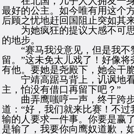
在北国，几乎人人拥友一身
最好的公主。如今唯有用这个
后顾之忧地赶回国阻止突如其
为她疯狂的提议大感不可思
的地步。
“赛马我没意见，但是我不
留。”这未免太儿戏了！好像将
有他。要她是尧殿下，她会干
宁靖高踞马背上，讥讽地看着
主，怕没有借口再留下吧？”
曲弄鹰嗤哼一声，终于跨步
道：“好，我们就来比赛！不过
输的人要求一件事。你要是赢
是输了，我要你向鹰奴道歉，如