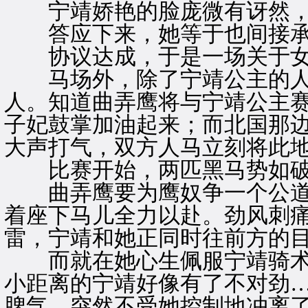
宁靖娇艳的脸庞微有讶然，略
答应下来，她等于也间接承
协议达成，于是一场关于女
马场外，除了宁靖公主的人
人。知道曲弄鹰将与宁靖公主
子妃鼓掌加油起来；而北国那
大声打气，双方人马立刻将此
比赛开始，两匹黑马势如破
曲弄鹰要为鹰奴争一个公道
着座下马儿全力以赴。劲风刺
雷，宁靖和她正同时往前方的
而就在她心生佩服宁靖骑术
小距离的宁靖好像有了不对劲
脾气，突然不受她控制地冲离