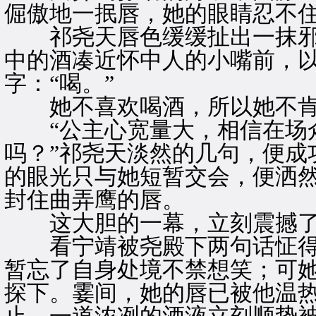
倔傲地一抿唇，她的眼睛忍不
祁尧天唇色缓缓扯出一抹邪
中的酒凑近怀中人的小嘴前，
字：“喝。”
她不喜欢喝酒，所以她不肯
“公主心宽量大，相信在场众
吗？”祁尧天淡然的几句，便成
的眼光只与她短暂交会，便洒
封住曲弄鹰的唇。
这大胆的一幕，立刻震撼了
看宁靖被尧殿下两句话怔得
暂忘了自身处境不禁想笑；可
探下。霎间，她的唇已被他温