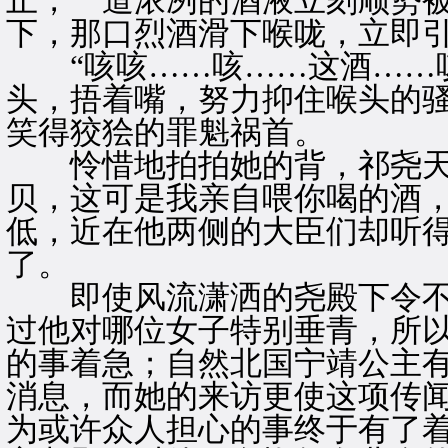
止，一道浓冽的酒液立刻顺势
下，那口烈酒滑下喉咙，立即
“咳咳……咳……这酒……咳
头，捂着嘴，努力抑住喉头的
笑得狡狯的罪魁祸首。
怜惜地拍拍她的背，祁尧天旁
贝，这可是我亲自喂你喝的酒，
低，近在他两侧的大臣们却听
了。
即使风流潇洒的尧殿下令不
过他对哪位女子特别垂青，所
的事着急；自然北国宁靖公主
消息，而她的来访更使这项传
为或许众人担心的事终于有了