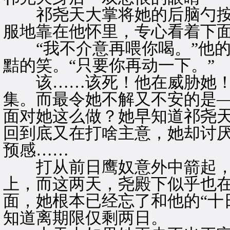
祁尧天大掌将她的后脑勺按
服地靠在他怀里，专心看着下
“我不介意再喂你喝。”他的
黠的笑。“只要你再动一下。”
该……该死！他在威胁她！
集。而最令她不解又不安的是
面对她这么做？她早知道祁尧
回到底又在打啥主意，她却讨
预感……
打从前日鹰奴意外中箭起，
上，而这两天，尧殿下似乎也
面，她根本已经忘了和他的“十
知道离期限仅剩两日。