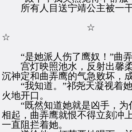
所有人目送宁靖公主被一干
☆
☆
“是她派人伤了鹰奴！”曲弄
宫灯映照池水，反射出馨柔
沉神定和曲弄鹰的气急败坏，
“我知道。”祁尧天凝视着她
火地开口。
“既然知道她就是凶手，为什
相起，曲弄鹰就恨不得立刻冲
一直阻拦着她。