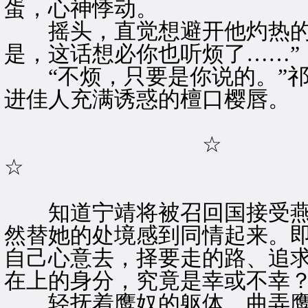
蛋，心神悸动。
摇头，直觉想避开他灼热的凝
是，这话想必你也听烦了……”
“不烦，只要是你说的。”祁
进佳人充满诱惑的檀口樱唇。
☆
☆
知道宁靖将被召回国接受燕
然替她的处境感到同情起来。
自己心意去，择要走的路、追
在上的身分，究竟是幸或不幸
轻抚着鹰奴的躯体，曲弄鹰