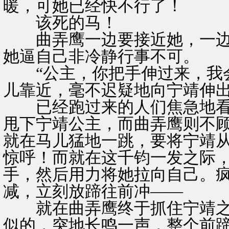
暖，可她已经快不行了！
该死的马！
曲弄鹰一边要接近她，一边
她逼自己非冷静行事不可。
“公主，你把手伸过来，我会
儿靠近，毫不迟疑地向宁靖伸
已经跑过来的人们焦急地看
甩下宁靖公主，而曲弄鹰则不
就在马儿猛地一跳，要将宁靖
惊呼！而就在这千钧一发之际
手，然后用力将她拉向自己。
减，立刻放蹄往前冲——
就在曲弄鹰终于抓住宁靖之
似的，突地长鸣一声，整个前