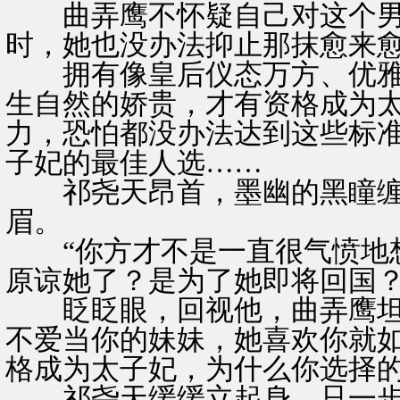
曲弄鹰不怀疑自己对这个男
时，她也没办法抑止那抹愈来
拥有像皇后仪态万方、优雅
生自然的娇贵，才有资格成为
力，恐怕都没办法达到这些标
子妃的最佳人选……
祁尧天昂首，墨幽的黑瞳缠
眉。
“你方才不是一直很气愤地想
原谅她了？是为了她即将回国？
眨眨眼，回视他，曲弄鹰坦言
不爱当你的妹妹，她喜欢你就
格成为太子妃，为什么你选择的
祁尧天缓缓立起身，只一步