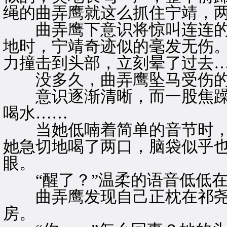
绳的曲弄鹰就这么抓住宁靖，
曲弄鹰下意识将惊叫连连的
地时，宁靖奇迹似的毫发无伤
力撞击到头部，立刻晕了过去
没多久，曲弄鹰坠马受伤的
意识逐渐清晰，而一股焦躁
喝水……
当她低喃着简单的音节时，
她急切地喝了两口，脑袋似乎
眼。
“醒了？”温柔的语音低低在
曲弄鹰发现自己正枕在祁尧
房。