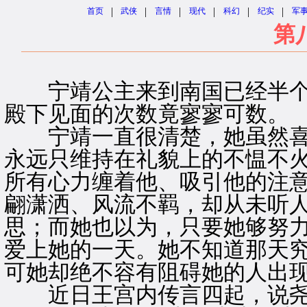
|
|
|
|
|
|
首页
武侠
言情
现代
科幻
纪实
军
第
宁靖公主来到南国已经半个
殿下见面的次数竟寥寥可数。
宁靖一直很清楚，她虽然喜
永远只维持在礼貌上的不愠不
所有心力缠着他、吸引他的注
翩潇洒、风流不羁，却从未听
思；而她也以为，只要她够努
爱上她的一天。她不知道那天
可她却绝不容有阻碍她的人出
近日王宫内传言四起，说尧