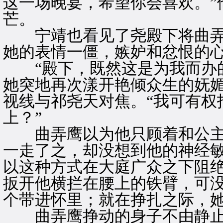
这一场晚宴，希望你会喜欢。”
芒。
宁靖也看见了尧殿下将曲弄
她的表情一僵，嫉妒和忿恨的
“殿下，既然这是为我而办的
她突地再次漾开艳倾众生的妩
视线与祁尧天对焦。“我可有权
上？”
曲弄鹰以为他只顾着和公主
一走了之，却没想到他的神经
以这种方式在大庭广众之下阻
扳开他横拦在腰上的铁臂，可
个带进怀里；就在挣扎之际，
曲弄鹰挣动的身子不由静止