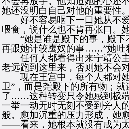
不会再放手。他知道她的心还
她还没明白自己对他的重要性
好不容易咽下一口她从不爱
喂食，说什么也不肯再张口。
“她是谁是殿下的事，殿下不
再跟她计较鹰奴的事……”她吐
任何人都看得出来宁靖公主
老远跑到这里来，否则她不会
现在王宫中，每个人都对她恭
卫”，而是尧殿下的所有物；就
了……这种转变只令她感到极
一举一动无时无刻不受到旁人
般。愈加沉重的压力形成，她
——看来，她根本就没有成为