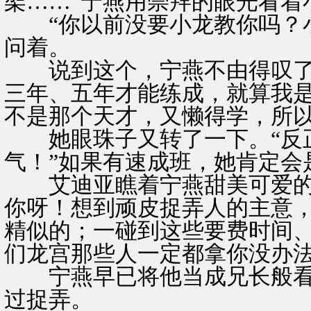
架……”宁燕用崇拜的眼光看着
“你以前没要小龙教你吗？小
问着。
说到这个，宁燕不由得叹了口
三年、五年才能练成，就算我
不是那个天才，又懒得学，所以
她眼珠子又转了一下。“反正
气！”如果有速成班，她肯定会
艾迪亚瞧着宁燕甜美可爱的容
你呀！想到顽皮捉弄人的主意
精似的；一碰到这些要费时间
们龙宫那些人一定都拿你没办法
宁燕早已将他当成兄长般看待
过捉弄。