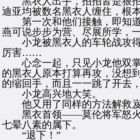
黑衣人出手，招招皆是狠招
迪亚均被数名黑衣人缠住，根
第一次和他们接触，即知道
燕可说步步为营、尽展所学，
小龙被黑衣人的车轮战攻得
厉害……
心念一起，只见小龙他双掌
的黑衣人原本打算再攻，没想
的缩回手，而且一一跳了开去
小龙高兴地大笑。
他又用了同样的方法解救岌
黑衣首领——莫伦将军怒火
七晕八素的属下。
“退下！”