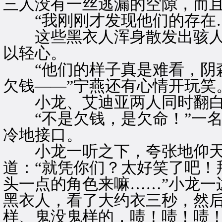
三人没有一丝逃漏的空隙，而
“我刚刚才发现他们的存在…
这些黑衣人浑身散发出骇人
以轻心。
“他们的样子真是难看，阴森
欠钱——”宁燕还有心情开玩笑
小龙、艾迪亚两人同时翻白
“不是欠钱，是欠命！”一名
冷地接口。
小龙一听之下，夸张地仰天
道：“就凭你们？太好笑了吧！
头一点的角色来嘛……”小龙一
黑衣人，看了大约衣三秒，然后
样、鬼没鬼样的，啧！啧！啧