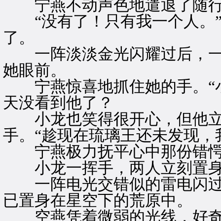
宁燕不动声色地遣退了随行
“没有了！只有我一个人。”
了。
一阵淡淡金光闪耀过后，一
她眼前。
宁燕惊喜地抓住她的手。“小
天没看到他了？
小龙也笑得很开心，但他立
手。“趁现在琉璃王还未发现，
宁燕极力抚平心中那份错愕
小龙一挥手，两人立刻置身
一阵电光交错似的雷电闪过
已置身在星空下的荒原中。
空燕凭着微弱的光线，好奇