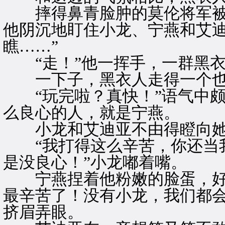
摔得鼻青脸肿的莫伦将军被
他阴沉地盯住小龙、宁燕和艾迪
瞧……”
“走！”他一挥手，一群黑衣
一下子，黑衣人走得一个也
“玩完啦？真快！”语气中颇
么良心的人，就是宁燕。
小龙和艾迪亚不由得瞪向
“我打得这么辛苦，你还当我
是没良心！”小龙嘟着嘴。
宁燕捏着他粉嫩的脸蛋，好笑
最辛苦了！没有小龙，我们都会
挤眉弄眼。