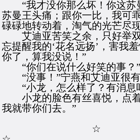
“我才没你那么坏！你这苏曼
苏曼王头痛；跟你一比，我可乖
碌碌地转动着，淘气的光芒尽
艾迪亚苦笑之余，只好举双手
忘提醒我的‘花名远扬’，害我
你了，算我没说！”
“你们在说什么好笑的事？”
“没事！”宁燕和艾迪亚很有
“小龙，怎么样了？有消息吗
小龙的脸色有丝喜悦，点着头
我就带你们去。”
☆
☆