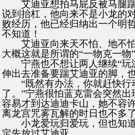
艾迪亚想拍马屁反被马腿踹
说到抬杠，他向来不是小龙的
败经历，他已经归纳出一个明
不知道！
艾迪亚向来天不怕、地不怕
大概这就是所谓的“一物克一物
宁燕也不想让两人继续“玩游
伸出去准备要踹艾迪亚的脚，
“既然有办法，你就赶快行动
了。”宁燕很怕蓝克雷会突然出
容易才到达迪迪卡山，她不容
离龙宫咒雾瓦解的时日也不多
小龙爱玩归爱玩，但也知道
定先放过艾迪亚。