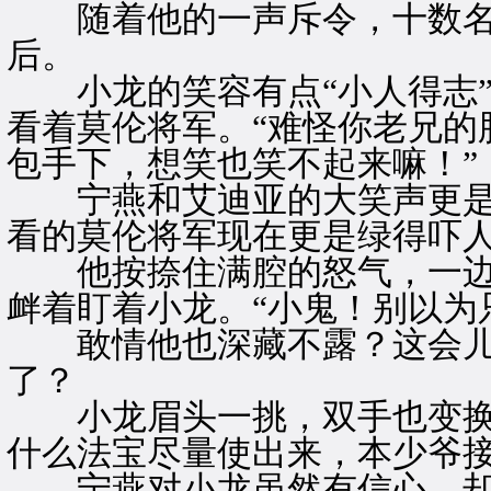
随着他的一声斥令，十数名
后。
小龙的笑容有点“小人得志”
看着莫伦将军。“难怪你老兄的
包手下，想笑也笑不起来嘛！”
宁燕和艾迪亚的大笑声更是
看的莫伦将军现在更是绿得吓
他按捺住满腔的怒气，一边
衅着盯着小龙。“小鬼！别以为
敢情他也深藏不露？这会儿
了？
小龙眉头一挑，双手也变换一
什么法宝尽量使出来，本少爷接
宁燕对小龙虽然有信心，却也