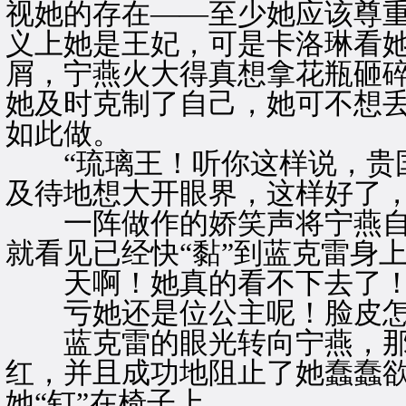
视她的存在——至少她应该尊
义上她是王妃，可是卡洛琳看
屑，宁燕火大得真想拿花瓶砸
她及时克制了自己，她可不想
如此做。
“琉璃王！听你这样说，贵国
及待地想大开眼界，这样好了，
一阵做作的娇笑声将宁燕自
就看见已经快“黏”到蓝克雷身
天啊！她真的看不下去了
亏她还是位公主呢！脸皮怎
蓝克雷的眼光转向宁燕，那
红，并且成功地阻止了她蠢蠢
她“钉”在椅子上。