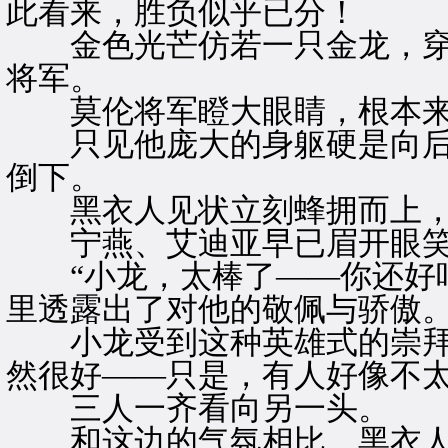
此看来，胜负似乎已分！
金色光芒仿若一只金龙，穿
将军。
莫伦将军瞪大眼睛，根本来
只见他庞大的身躯硬是向后蹬
倒下。
黑衣人见状立刻蜂拥而上，
宁燕、艾迪亚早已眉开眼笑
“小龙，太棒了——你还好吧
里透露出了对他的敬佩与骄傲
小龙受到这种英雄式的崇拜，
然很好——只是，有人好像不太
三人一齐看向另一头。
和这边的气氛相比，黑衣人