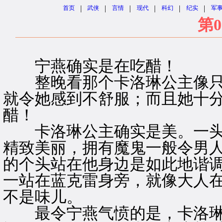
|
|
|
|
|
|
首页
武侠
言情
现代
科幻
纪实
军
第0
宁燕确实是在吃醋！
整晚看那个卡洛琳公主像只
就令她感到不舒服；而且她十
醋！
卡洛琳公主确实是美。一头
精致美丽，拥有魔鬼一般令男
的个头站在他身边是如此地谐
一站在蓝克雷身旁，就像大人
不是味儿。
最令宁燕气愤的是，卡洛琳