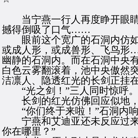
当宁燕一行人再度睁开眼睛
撼得倒吸了口气……
眼前这个宽广的石洞内仿如
或成人形，或成兽形、飞鸟形
幽静的石洞内。而在石洞中央
白色云雾翻滚着，池中央傲然
洁凛人、隐透红光的长剑正挂
“光之剑！”三人同时惊呼
长剑的红光仿佛回应似地，
“你们终于来啦！”石洞内响
宁燕和艾迪亚还未反应过来，
你在哪里？”