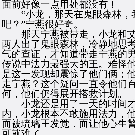
面前好像一点用处都没有！
“小龙，那天在鬼眼森林，
吧？”宁燕很好奇。
那天宁燕被带走，小龙和艾
两人出了鬼眼森林，冷静地思
气的查证，才知道带走宁燕的
传说中法力最强大的王。难怪
是这一发现却震惊了他们俩；
走宁燕？这个疑问一直令他们
何，他们仍得展开搭救计划。
小龙还是用了一天的时间才
内，小龙根本不敢施用法力，
而被琉璃王发觉，而让他心生
可就难了。