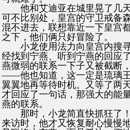
他和艾迪亚在城里晃了几天
可不比别处，皇宫的守卫戒备
混不进去，联想靠近一下皇宫
之下，他们俩只好冒险了。
小龙使用法力向皇宫内搜寻
经找到宁燕、听到宁燕的回应
燕微弱的联系一下子又被截断
——他也知道，这一定是琉璃
翼翼地再等待时机。又等了两
才回应了一句话，那强大的能
燕的联系。
那时，小龙简直快抓狂了！
来访时，他才又恢复耐心慢慢