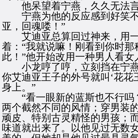
他呆望着宁燕，久久无法言
宁燕为他的反应感到好笑不已
亚，回魂喽！”
艾迪亚总算回过神来，用一
着：“我就说嘛！刚看到你时那
此！”他开始改用一种男人看女
小龙哼了哼，立刻挡在宁燕面
你艾迪亚王子的外号就叫‘花花
身上。”
“看一眼新的蓝斯也不行吗？”
两个截然不同的风情；穿男装
顽皮、特别古灵精怪的男孩；
味道就出来了。以他见过无数