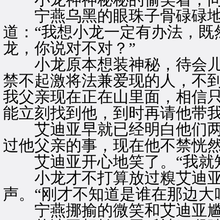
宁燕乌黑的眼珠子骨碌碌地
道：“我想小龙一定有办法，既
龙，你说对不对？”
小龙原本想装神秘，待会儿
禁不起激将法兼爱现的人，不到
我父亲现在正在山里面，相信
能立刻找到他，到时再请他带我
艾迪亚早就已经明白他们两
过他父亲的事，现在他不禁恍
艾迪亚开心地笑了。“我就知
小龙才不打算放过糗艾迪亚
声。“刚才不知道是谁在那边大
宁燕挪揄的微笑和艾迪亚尴