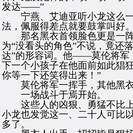
发达——”
宁燕、艾迪亚听小龙这么一
法，佩服得差点就要鼓掌叫好
那名黑衣首领脸色更是一阵
为“没看头的角色”不说，竟还
达”的形容词。他——莫伦将军
下一个小孩子在他面前如此猖狂
你等一下还笑得出来！”
莫伦将军一挥手，其他黑衣
一场战斗于焉开始。
这些人的凶狠、勇猛不比上
小龙也发觉这一、二十人可比
多了。