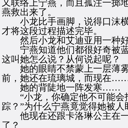
又联络上宁燕，而且孤注一掷
燕救出来了。
小龙比手画脚，说得口沫横
才将这段过程描述完毕。
然后小龙和艾迪亚用一种好
宁燕知道他们都很好奇被蓝
这叫她怎么说？从何说起呢？
她的眼睛不禁蒙上一层薄雾
前，她还在琉璃城，而现在…
她的背陡地一阵发寒……
“小龙，你确定他不可能会找
踪？”为什么宁燕竟觉得她被人
他现在还跟卡洛琳公主在一
了？