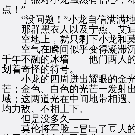
点！”
“没问题！”小龙自信满满地
那群黑衣人以及宁燕、艾迪
空地上，就只剩下小龙和莫
空气在瞬间似乎变得凝滞沉
千年不融的冰墙——他们两人
划着奇怪的符号。
小龙的四周迸出耀眼的金光
芒；金色、白色的光芒一发射
域；这两道光在中间地带相遇
均力敌、不相上下。
但是没多久——
莫伦将军脸上冒出了豆大的