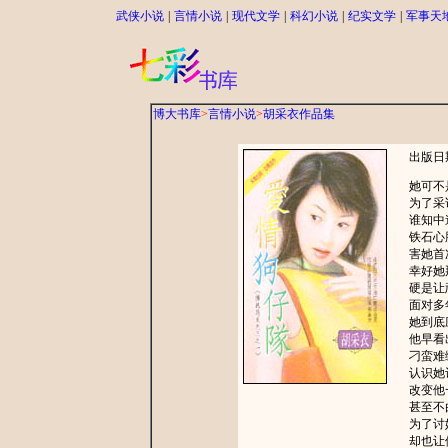
武侠小说
|
言情小说
|
现代文学
|
科幻小说
|
纪实文学
|
军事天
博大书库
>
言情小说
>
胡采衣作品集
出版日期：
她可不是
为了采访
谁知中途
铁石心肠
害她首次
幸好她那
硬是让顽
面对多年
她到底应
他早看出
刁蛮难缠
认识她让
改变他一
甚至不由
为了讨她
却也让他