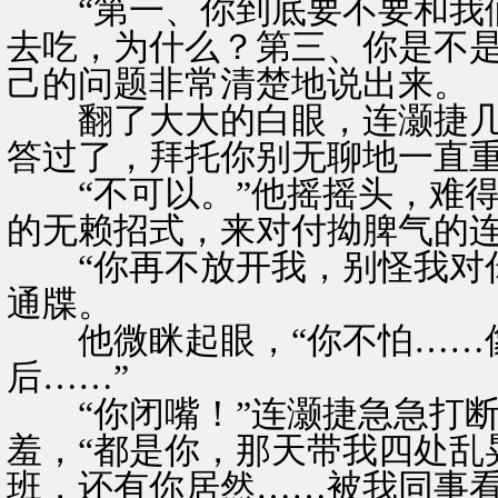
“第一、你到底要不要和我们
去吃，为什么？第三、你是不是
己的问题非常清楚地说出来。
翻了大大的白眼，连灏捷几乎
答过了，拜托你别无聊地一直重
“不可以。”他摇摇头，难得
的无赖招式，来对付拗脾气的
“你再不放开我，别怪我对你
通牒。
他微眯起眼，“你不怕……像
后……”
“你闭嘴！”连灏捷急急打断
羞，“都是你，那天带我四处乱
班，还有你居然……被我同事看