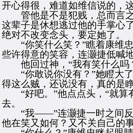
开心得很，难道如维信说的，
管他是不是犯贱，总而言之
这辈子是休想逃过他的手掌心
绝对不改变念头，要定她了。
“你笑什么笑？”瞧着康维忠
些许得意的笑容，连灏捷低喊
他回过神，“我有笑什么吗？
“你敢说你没有？”她瞪大了
得这么贼，还说没有，真的是
“好吧。”他点点头，“就算
去。
“我——”连灏捷一时之间反
他在笑又如何？又不关自己的
“你什么？”康维忠眯起眼睛