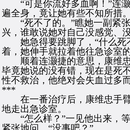
“可是你流好多血啊！”连灏
遍全身，竟让她有些不知所措
“死不了的。”瞧她一副紧张
兴，谁敢说她对自己没感觉、
她急得要跳脚了，“什么死不
着，她伸手就拉着他往急诊室的
顺着连灏捷的意思，康维忠
毕竟她说的没有错，现在是死
性不救治，他绝对会失血过多
***
在一番治疗后，康维忠手臂
地走出急诊室。
“怎么样？”一见他出来，等
紧张地问，“没事吧？”