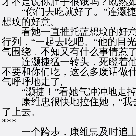
才不是说你肚子很饿吗？既然如
“你们去吃就好了。”连灏捷
想玟的好意。
看她一直推托蓝想玟的好意
行列，“一起去吃吧。”他的目
气围绕，不知又有什么事情惹
连灏捷猛一转头，死瞪着他，
不要和你们吃，这么多废话做什
气呼呼地走了。
“灏捷！”看她气冲冲地走掉
康维忠很快地拉住她，“我去
了上去。
***
一个跨步，康维忠及时追上