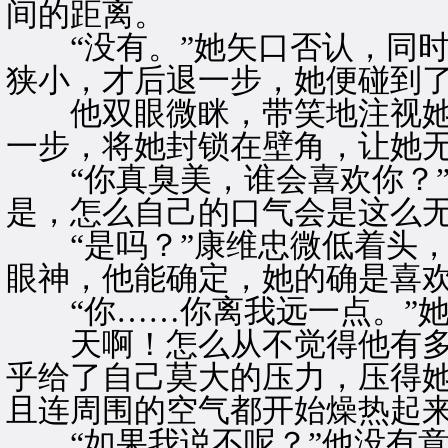
间的距离。
“没有。”她矢口否认，同时
狭小，才后退一步，她便碰到
他双眼微眯，带笑地注视她的
一步，将她封锁在壁角，让她
“你真臭美，谁会喜欢你？”
是，怎么自己的口气会是这么
“是吗？”康维忠微低着头，
眼神，他能确定，她的确是喜
“你……你离我远一点。”她
天啊！怎么从不觉得他有多
乎给了自己莫大的压力，压得
且连周围的空气都开始燥热起
“如果我说不呢？”他没有意