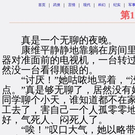
|
|
|
|
|
|
首页
武侠
言情
现代
科幻
纪实
军
第1
真是一个无聊的夜晚。
康维平静静地靠躺在房间里
器对准面前的电视机，一台转
然没一台看得顺眼的。
“讨厌！”她咕哝地骂着，“
点。”真是够无聊了，居然没有
同学聊个小天，谁知道都不在
工去了，害自己一个人孤零零
好，气死人、闷死人了。
“唉！”叹口大气，她以略带