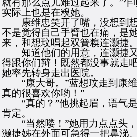
就有那么点儿难过起来了。”乍
实际上也是在糗她。
康维忠笑开了嘴，没想到想玟
不是觉得自己手臂也在痛，是她
来，和想玟唱起双簧糗连灏捷
知道他们的用意，连灏捷又羞
得跟你们辩！既然都没事就走吧
她率先转身走出医院。
“康大哥。”蓝想玟走到康维
真的很喜欢你哟！”
“真的？”他挑起眉，语气是
肯定。
“当然喽！”她用力点点头，
灏捷姊在外面可急得一把鼻涕