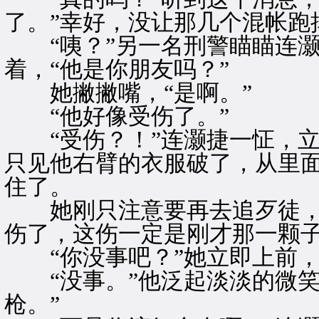
了。”幸好，没让那几个混帐跑
“咦？”另一名刑警瞄瞄连灏
着，“他是你朋友吗？”
她撇撇嘴，“是啊。”
“他好像受伤了。”
“受伤？！”连灏捷一怔，立
只见他右臂的衣服破了，从里
住了。
她刚只注意要再去追歹徒，
伤了，这伤一定是刚才那一颗
“你没事吧？”她立即上前，
“没事。”他泛起淡淡的微笑
枪。”