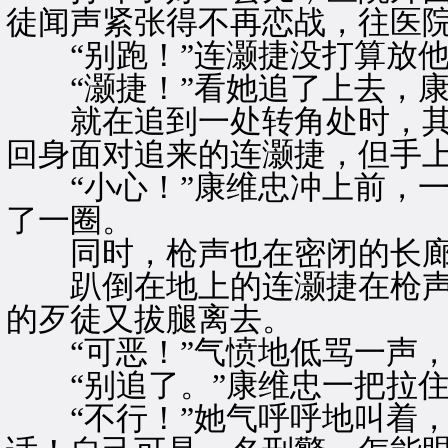
徒闻声紧张得不再恋战，往医
“别跑！”连灏捷没打算放他
“灏捷！”看她追了上去，康
就在追到一处转角处时，其
回身面对追来的连灏捷，但手
“小心！”康维忠冲上前，一
了一圈。
同时，枪声也在密闭的长廊
趴倒在地上的连灏捷在枪声
的歹徒又拔腿离去。
“可恶！”气愤地低骂一声，
“别追了。”康维忠一把拉住
“不行！”她气呼呼地叫着，