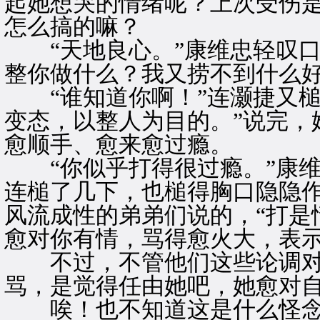
起她想哭的情绪呢？上次受伤
怎么搞的嘛？
“天地良心。”康维忠轻叹口
整你做什么？我又捞不到什么好
“谁知道你啊！”连灏捷又槌
变态，以整人为目的。”说完，
愈顺手、愈来愈过瘾。
“你似乎打得很过瘾。”康维
连槌了几下，也槌得胸口隐隐
风流成性的弟弟们说的，“打是
愈对你有情，骂得愈火大，表示
不过，不管他们这些论调对
骂，是觉得任由她吧，她愈对
唉！也不知道这是什么怪念