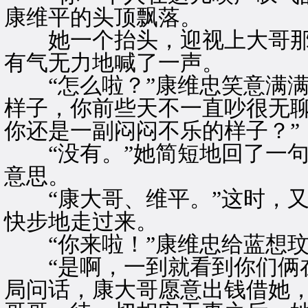
康维平的头顶飘落。
她一个抬头，迎视上大哥那双
有气无力地喊了一声。
“怎么啦？”康维忠笑意满满
样子，你前些天不一直吵很无
你还是一副闷闷不乐的样子？”
“没有。”她简短地回了一句
意思。
“康大哥、维平。”这时，又
快步地走过来。
“你来啦！”康维忠给蓝想玟
“是啊，一到就看到你们俩在
局问话，康大哥愿意出钱借她