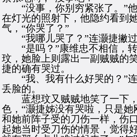
“没事，你别穷紧张了。”他
在灯光的照射下，他隐约看到
气，“你哭了？”
“我哪儿哭了？”连灏捷撇过
“是吗？”康维忠不相信，转
玟，她脸上则露出一副贼贼的
捷的确有哭过。
“我、我有什么好哭的？”连
丢脸的。
蓝想玟又贼贼地笑了一下，
色，“灏捷姊没有哭啦，只是她
和她前阵子受的刀伤一样，伤
起她当时受刀伤的情景，觉得