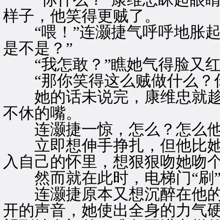
样子，他笑得更贼了。
“喂！”连灏捷气呼呼地胀起
是不是？”
“我怎敢？”瞧她气得脸又红
“那你笑得这么贼做什么？你
她的话未说完，康维忠就趁
不休的嘴。
连灏捷一惊，怎么？怎么他
立即想伸手挣扎，但他比她
入自己的怀里，想狠狠吻她吻
然而就在此时，电梯门“刷”
连灏捷原本又想沉醉在他的
开的声音，她使出全身的力气