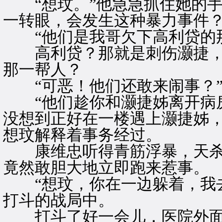
“想玟。”他急急抓住她的手
一转眼，会发生这种暴力事件
“他们是我哥欠下高利贷的那
高利贷？那就是刺伤灏捷，
那一帮人？
“可恶！他们还敢来闹事？”
“他们趁你和灏捷姊离开病房
没想到正好在一楼遇上灏捷姊，
想玟解释着事务经过。
康维忠听得青筋浮暴，天杀
竟然敢胆大地立即跑来惹事。
“想玟，你在一边躲着，我去
打斗的战局中。
打斗了好一会儿，医院外面