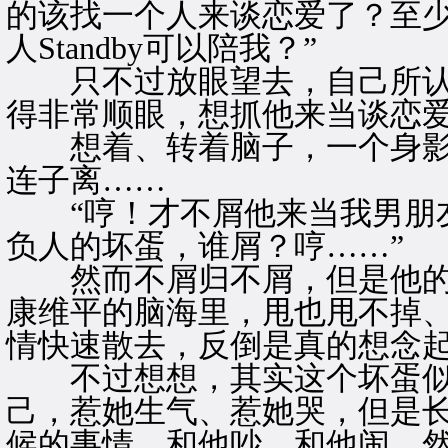
的该找一个人来谈恋爱了？至
人Standby可以陪我？”
只不过放眼望去，自己所认
得非常顺眼，想抓他来当谈恋
想着、转着脑子，一个身影
连子离……
“哼！才不屑他来当我男朋友
负人的坏蛋，谁屑？哼……”
然而不屑归不屑，但是他的
康维平的脑海里，甩也甩不掉
情快速散去，反倒是真的想念
不过想想，其实这个坏蛋似
己，惹她生气、惹她哭，但是
候的事情，和他吵、和他闹，