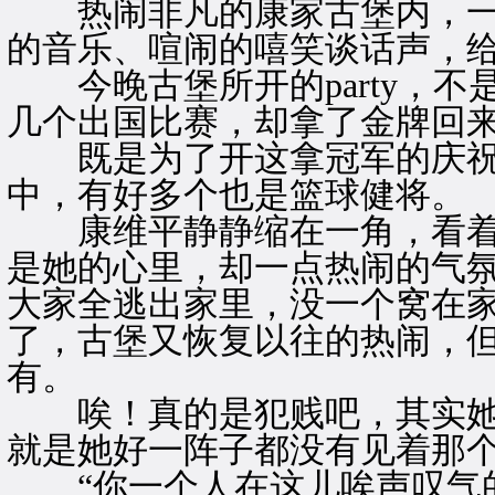
热闹非凡的康家古堡内，一
的音乐、喧闹的嘻笑谈话声，
今晚古堡所开的party，不
几个出国比赛，却拿了金牌回
既是为了开这拿冠军的庆祝大会
中，有好多个也是篮球健将。
康维平静静缩在一角，看着
是她的心里，却一点热闹的气
大家全逃出家里，没一个窝在
了，古堡又恢复以往的热闹，
有。
唉！真的是犯贱吧，其实她
就是她好一阵子都没有见着那
“你一个人在这儿唉声叹气的