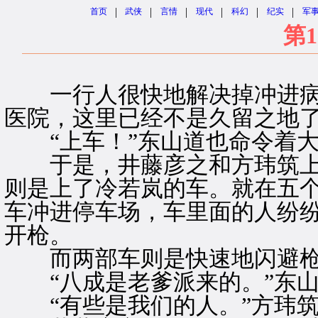
|
|
|
|
|
|
首页
武侠
言情
现代
科幻
纪实
军
第1
一行人很快地解决掉冲进病
医院，这里已经不是久留之地
“上车！”东山道也命令着大
于是，井藤彦之和方玮筑上
则是上了冷若岚的车。就在五
车冲进停车场，车里面的人纷
开枪。
而两部车则是快速地闪避枪
“八成是老爹派来的。”东山
“有些是我们的人。”方玮筑