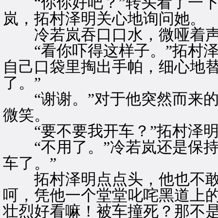
“你你好吧？”转头看了一下
岚，拓村泽明关心地询问她。
冷若岚吞口口水，微哑着声回
“看你吓得这样子。”拓村泽
自己口袋里掏出手帕，细心地替
了。”
“谢谢。”对于他突然而来的
微笑。
“要不要我开车？”拓村泽明
“不用了。”冷若岚还是保持
车了。”
拓村泽明点点头，他也不敢
呵，凭他一个堂堂叱咤黑道上
壮烈好看嘛！被车撞死？那不