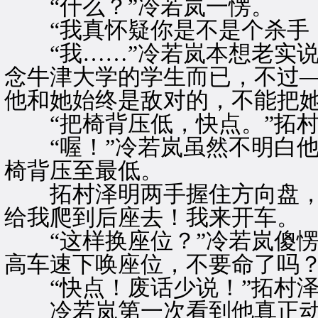
“什么？”冷若岚一愣。
“我真怀疑你是不是个杀手，
“我……”冷若岚本想老实说
念牛津大学的学生而已，不过
他和她始终是敌对的，不能把
“把椅背压低，快点。”拓村
“喔！”冷若岚虽然不明白他
椅背压至最低。
拓村泽明两手握住方向盘，一
给我爬到后座去！我来开车。
“这样换座位？”冷若岚傻愣
高车速下唤座位，不要命了吗
“快点！废话少说！”拓村泽
冷若岚第一次看到他真正动