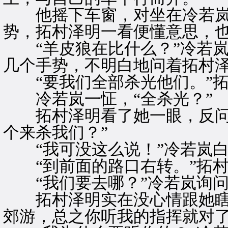
他摇下车窗，对坐在冷若岚
势，拓村泽明一看便懂意思，
“羊皮狼在比什么？”冷若岚
几个手势，不明白地问着拓村
“要我们全部杀光他们。”拓
冷若岚一怔，“全杀光？”
拓村泽明看了她一眼，反问：
个来杀我们？”
“我可没这么说！”冷若岚白
“到前面的路口右转。”拓村
“我们要去哪？”冷若岚询问
拓村泽明实在没心情跟她瞎扯
郊游，总之你听我的指挥就对了