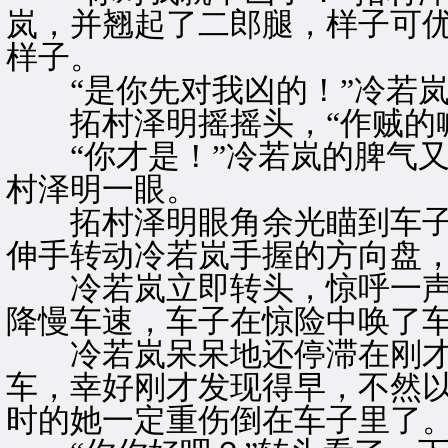
岚，并翘起了二郎腿，样子可
样子。
“是你先对我凶的！”冷若岚
拓村泽明摇摇头，“作贼的喊
“你才是！”冷若岚的脾气又
村泽明一眼。
拓村泽明眼角余光瞄到车子
伸手转动冷若岚手握的方向盘，
冷若岚立即转头，惊呼一声
降慢车速，车子在惊险中唤了
冷若岚呆呆地还停滞在刚才
车，幸好刚才发现得早，不然
时的她一定重伤倒在车子里了