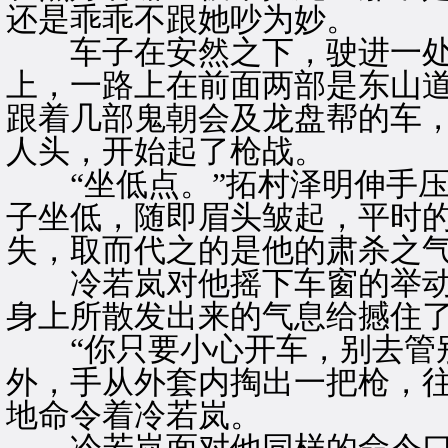
还是乖乖不跟她吵为妙。
车子在安然之下，驶进一处
上，一路上在前面两部是东山
跟着几部鬼朝会及龙盘帮的车
人头，开始起了枪战。
“坐低点。”拓村泽明伸手压
子坐低，随即眉头皱起，平时
失，取而代之的是他的肃杀之
冷若岚对他摇下车窗的举动
身上所散发出来的气息给撼住
“你只要小心开车，别去管别
外，手从外套内掏出一把枪，
地命令着冷若岚。