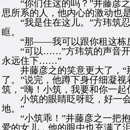
“你们住这的吗？”井藤彦之
思所系的人，他内心的激动也
“我是住在这儿。”方玮筑忍
眶。
“那——我可以跟你租这栋房
“可以……”方玮筑的声音开
永远住下……”
井藤彦之的笑意更大了，“那
了。”说完，他蹲下身仔细凝视
筑，“嗨！小筑，我要和你一起
小筑的眼睛眨呀眨，好一会儿
地。”
“小筑乖！”井藤彦之一把抱
爱的女儿，他的眼中也充满了