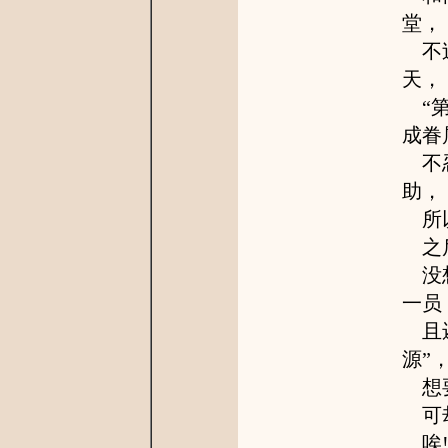
堂，
不过
天，
“第
成眷
不忍
助，
所以
之后
没想
一员
且还
源”
想要
可却
唉!