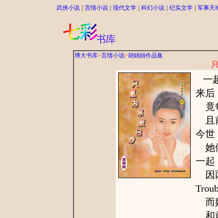
武侠小说
|
言情小说
|
现代文学
|
科幻小说
|
纪实文学
|
军事天
博大书库
>
言情小说
>
胡娟娟作品集
一趟
来后
竟每
且前
今世
她依
一起
因两
Trou
而她
和前