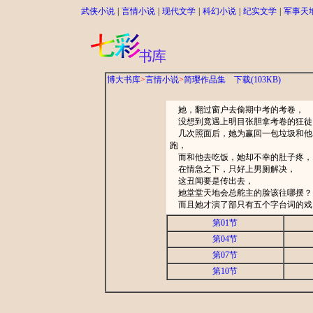
武侠小说
|
言情小说
|
现代文学
|
科幻小说
|
纪实文学
|
军事天
博大书库
>
言情小说
>
简璎作品集
下载(103KB)
她，翻过窗户去偷期中考的考卷，
没想到竟遇上明目张胆拿考卷的狂徒
几次照面后，她为赢回一包垃圾和他
跑，
而和他去吃饭，她却不幸的肚子疼，
在情急之下，只好上男厕解决，
这丑闻要是传出去，
她堂堂天地会总舵主的脸该往哪摆？
而且她才演了部只有五个字台词的戏
第01节
第04节
第07节
第10节