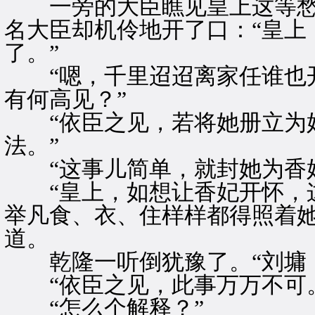
一旁的大臣瞧见皇上这等愁
名大臣却机伶地开了口：“皇上
了。”
“嗯，千里迢迢离家任谁也开
有何高见？”
“依臣之见，若将她册立为妃
法。”
“这事儿简单，就封她为香妃
“皇上，如想让香妃开怀，这
举凡食、衣、住样样都得照着她
道。
乾隆一听倒犹豫了。“刘墉，
“依臣之见，此事万万不可。
“怎么个解释？”