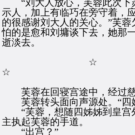
“刘大人放心，芙蓉此次下苏
示人，加上有临巧在旁守着，
的很感谢刘大人的关心。”芙蓉
怕的是愈和刘墉谈下去，她那
逝淡去。
☆
☆
芙蓉在回寝宫途中，经过慈
芙蓉转头面向声源处。“四姊
“芙蓉，想随四姊姊到皇宫外
主执起芙蓉的手道。
“出宫？”