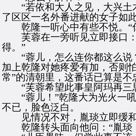
“若依和大人之见，大兴土木
了区区一名外番进献的女子如此
乾隆一听心中有些不悦。“你
芙蓉在一旁听见立即接口：“
得。”
“蓉儿，怎么连你都这么说？
加上乾隆对她疼爱有加，否则怕
常”的清朝里，这番话已算是不
“芙蓉希望此事皇阿玛再三思
“蓉儿！”乾隆大为光火一吼
不已，脸色泛白。
见情况不对，胤琰立即缓和场
乾隆转头面向他问：“胤琰，