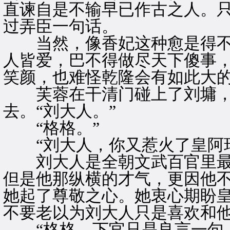
直谏自是不输早已作古之人。
过弄臣一句话。
当然，像香妃这种愈是得不
人皆爱，巴不得做尽天下傻事
笑颜，也难怪乾隆会有如此大
芙蓉在干清门碰上了刘墉，
去。“刘大人。”
“格格。”
“刘大人，你又惹火了皇阿玛
刘大人是全朝文武百官里最
但是他那纵横的才气，更因他
她起了尊敬之心。她衷心期盼
不要老以为刘大人只是喜欢和
“格格，下官只是良言一句。