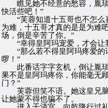
瞧见她不经意的愁容，胤琰附
快活些吧！”
“芙蓉知道十五哥也不怎么喜
为难，十五哥才真的是是为难
场，倒是辛苦了你。”
“幸得皇阿玛宠爱，才会让我
“那么若不得皇阿玛疼爱的话
啰！”
此番话字字玄机，倒让胤琰明
果不是皇阿玛疼你，你能毫无
门？”
芙蓉但笑不语。她这皇兄脑
让她蒙不得也骗不了。
进入干清宫，向乾隆行过礼