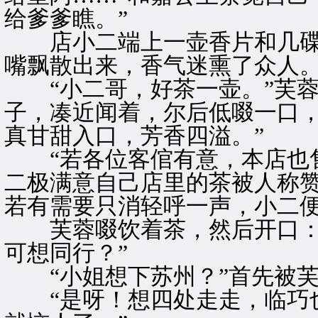
给爹爹瞧。”
店小二端上一壶香片和几碟
嘴飘散出来，香气迷熏了众人
“小二哥，好茶一壶。”芙蓉
子，凑近闻着，尔后低啜一口，
真甘甜入口，芳香四溢。”
“若各位客倌有意，本店也售
二极满意自己店里的茶被人称赞
若有需要只消轻呼一声，小二便
芙蓉啜饮着茶，然后开口：“
可想同行？”
“小姐想下苏州？”首先被芙
“是呀！想四处走走，临巧也