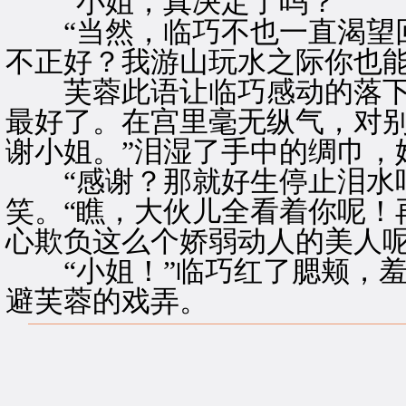
“小姐，真决定了吗？”
“当然，临巧不也一直渴望回
不正好？我游山玩水之际你也能
芙蓉此语让临巧感动的落下泪
最好了。在宫里毫无纵气，对别
谢小姐。”泪湿了手中的绸巾，
“感谢？那就好生停止泪水吧
笑。“瞧，大伙儿全看着你呢！
心欺负这么个娇弱动人的美人呢
“小姐！”临巧红了腮颊，羞
避芙蓉的戏弄。