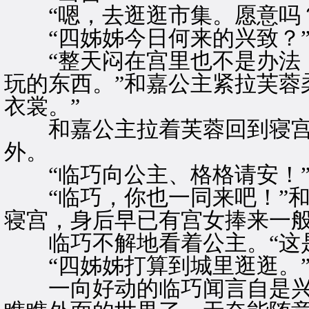
“嗯，去逛逛市集。愿意吗？
“四姊姊今日何来的兴致？”
“整天闷在宫里也不是办法，
玩的东西。”和嘉公主紧拉芙蓉
衣裳。”
和嘉公主拉着芙蓉回到寝宫
外。
“临巧向公主、格格请安！
“临巧，你也一同来吧！”和
寝宫，身后早已有宫女捧来一
临巧不解地看着公主。“这是
“四姊姊打算到城里逛逛。
一向好动的临巧闻言自是兴