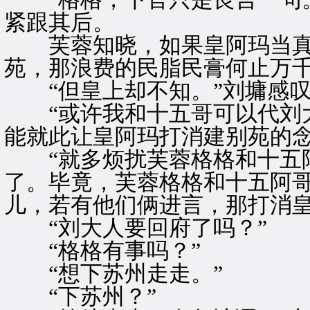
紧跟其后。
芙蓉知晓，如果皇阿玛当真
苑，那浪费的民脂民膏何止万千
“但皇上却不知。”刘墉感叹
“或许我和十五哥可以代刘大
能就此让皇阿玛打消建别苑的念
“就多烦扰芙蓉格格和十五阿
了。毕竟，芙蓉格格和十五阿
儿，若有他们俩进言，那打消
“刘大人要回府了吗？”
“格格有事吗？”
“想下苏州走走。”
“下苏州？”