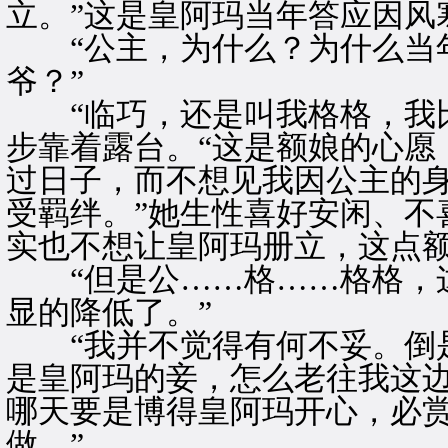
立。”这是皇阿玛当年答应因风
“公主，为什么？为什么当年
爷？”
“临巧，还是叫我格格，我比
步靠着露台。“这是额娘的心愿
过日子，而不想见我因公主的
受羁绊。”她生性喜好安闲、不
实也不想让皇阿玛册立，这点
“但是公……格……格格，这
显的降低了。”
“我并不觉得有何不妥。倒是
是皇阿玛的妾，怎么老往我这
哪天要是博得皇阿玛开心，必
做。”