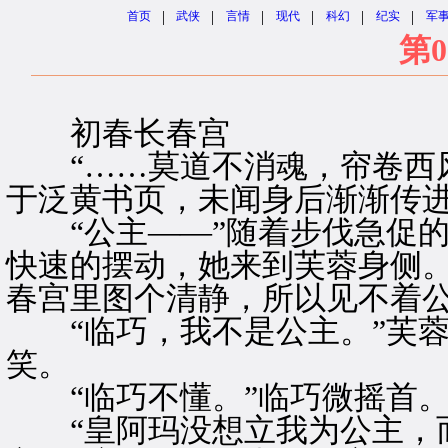
|
|
|
|
|
|
首页
武侠
言情
现代
科幻
纪实
军
第0
初春长春宫
“……莫道不消魂，帘卷西风
于泛黄书页，未闻身后渐渐传
“公主——”随着步伐急促的
快速的摆动，她来到芙蓉身侧。
春宫里图个清静，所以见不着公
“临巧，我不是公主。”芙蓉
笑。
“临巧不懂。”临巧微摇首
“皇阿玛没想立我为公主，