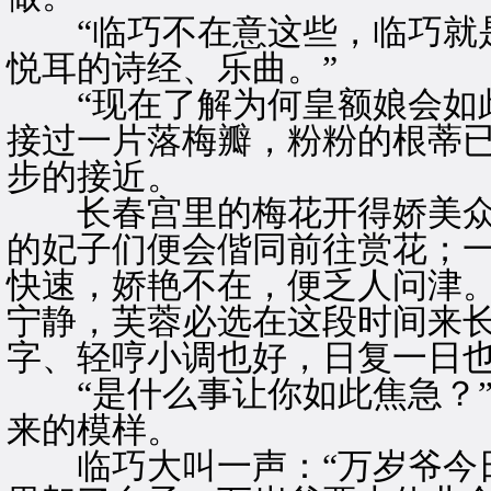
“临巧不在意这些，临巧就是
悦耳的诗经、乐曲。”
“现在了解为何皇额娘会如此
接过一片落梅瓣，粉粉的根蒂
步的接近。
长春宫里的梅花开得娇美众
的妃子们便会偕同前往赏花；
快速，娇艳不在，便乏人问津
宁静，芙蓉必选在这段时间来
字、轻哼小调也好，日复一日
“是什么事让你如此焦急？”
来的模样。
临巧大叫一声：“万岁爷今日