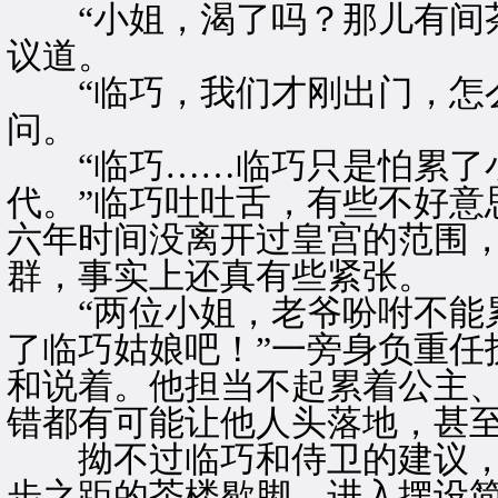
“小姐，渴了吗？那儿有间茶
议道。
“临巧，我们才刚出门，怎么
问。
“临巧……临巧只是怕累了小
代。”临巧吐吐舌，有些不好意
六年时间没离开过皇宫的范围
群，事实上还真有些紧张。
“两位小姐，老爷吩咐不能累
了临巧姑娘吧！”一旁身负重任
和说着。他担当不起累着公主
错都有可能让他人头落地，甚
拗不过临巧和侍卫的建议，
步之距的茶楼歇脚。进入摆设