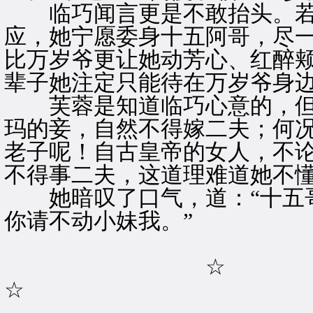
临巧闻言更是不敢抬头。若
应，她宁愿委身十五阿哥，尽
比万岁爷更让她动芳心、红醉
辈子她注定只能待在万岁爷身
芙蓉是知道临巧心意的，但
玛的妾，自然不得嫁二夫；何
老子呢！自古皇帝的女人，不
不得事二夫，这道理难道她不
她暗叹了口气，道：“十五哥
你请不动小妹我。”
☆
☆