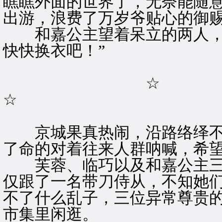
瞧瞧外面的世界了，无奈能随
出游，浪费了万岁爷贴心的御赐
和嘉公主望着呆立的两人，掩
快快换衣吧！”
☆
☆
京城果真热闹，沿路络绎不
了命的对着往来人群呐喊，希
芙蓉、临巧以及和嘉公主三
仅跟了一名带刀侍从，不知她
不了什么乱子，三位异常尊贵
市集里闲逛。