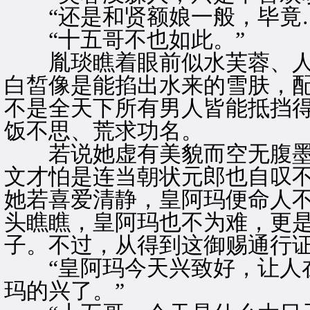
“还是和贤额娘一般，毕竟…
“十五哥不也如此。”
胤琰瞧着眼前似水芙蓉、人
白皙像是能掐出水来的雪肤，
不是全天下所有男人皆能抵挡
饭不思、荒求功名。
若说她虚有美貌而空无腹墨
文才怕是连当朝状元郎也自叹
她若喜爱清静，皇阿玛便命人
头瞧瞧，皇阿玛也不为难，更
子。不过，从得到这御赐通行
“皇阿玛今天兴致好，让人在
玛的兴了。”