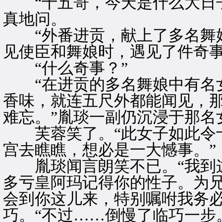
“十五哥，今天是什么大日子
真地问。
“外番进贡，献上了多名舞娘
见使臣和舞娘时，遇见了件奇事
“什么奇事？”
“在进贡的多名舞娘中有名女
香味，就连五尺外都能闻见，
难忘。”胤琰一副仍沉浸于那名
芙蓉笑了。“此女子如此令十
宫去瞧瞧，想必是一大憾事。”
胤琰闻言朗笑不已。“我到这
多亏皇阿玛记得你的性子。为
会到你这儿来，特别嘱咐我务必
巧。“不过……倒慢了临巧一步