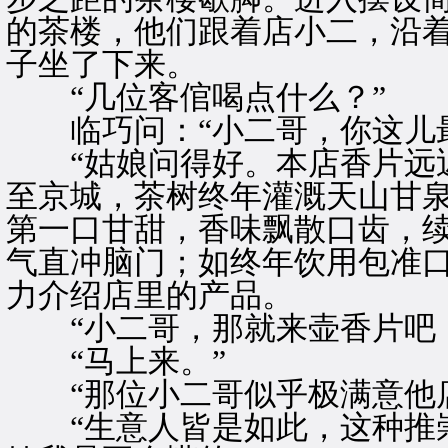
的茶楼，他们跟着店小二，沿
子坐了下来。
“几位客倌喝点什么？”
临巧问：“小二哥，你这儿最
“姑娘问得好。本店香片远近
至京城，茶树终年灌溉天山甘
第一口甘甜，香味飘散口齿，
气直冲脑门；如终年饮用包准口
力介绍店里的产品。
“小二哥，那就来壶香片吧！
“马上来。”
“那位小二哥似乎极满意他店
“生意人皆是如此，这种推崇