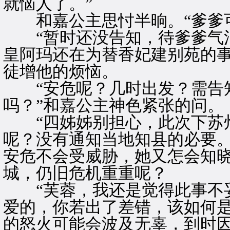
就恼人了。”
和嘉公主思忖半晌。“爹爹可
“暂时还没告知，待爹爹气消
皇阿玛还在为替香妃建别苑的
徒增他的烦恼。
“安危呢？几时出发？需告知
吗？”和嘉公主神色紧张的问。
“四姊姊别担心，此次下苏州
呢？没有通知当地知县的必要。
安危不会受威胁，她又怎会知
城，仍旧危机重重呢？
“芙蓉，我还是觉得此事不妥
爱的，你若出了差错，该如何是
的怒火可能会波及无辜，到时