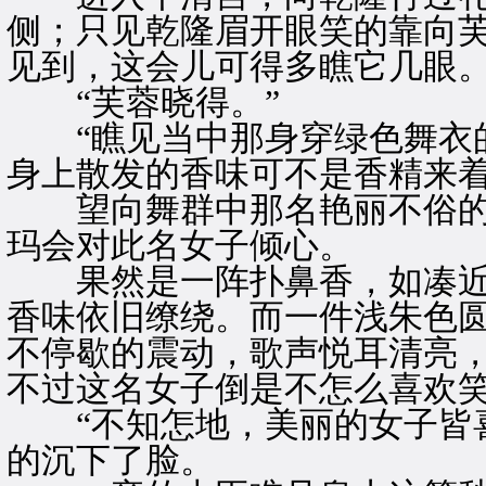
侧；只见乾隆眉开眼笑的靠向芙
见到，这会儿可得多瞧它几眼。
“芙蓉晓得。”
“瞧见当中那身穿绿色舞衣的
身上散发的香味可不是香精来着
望向舞群中那名艳丽不俗的
玛会对此名女子倾心。
果然是一阵扑鼻香，如凑近
香味依旧缭绕。而一件浅朱色
不停歇的震动，歌声悦耳清亮
不过这名女子倒是不怎么喜欢
“不知怎地，美丽的女子皆喜
的沉下了脸。