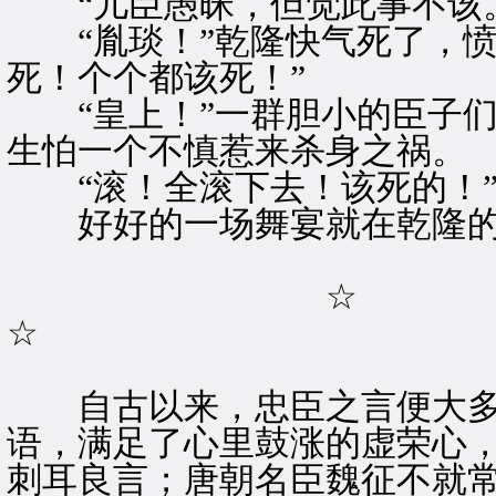
“儿臣愚昧，但觉此事不该。
“胤琰！”乾隆快气死了，愤
死！个个都该死！”
“皇上！”一群胆小的臣子们
生怕一个不慎惹来杀身之祸。
“滚！全滚下去！该死的！
好好的一场舞宴就在乾隆的
☆
☆
自古以来，忠臣之言便大多
语，满足了心里鼓涨的虚荣心
刺耳良言；唐朝名臣魏征不就