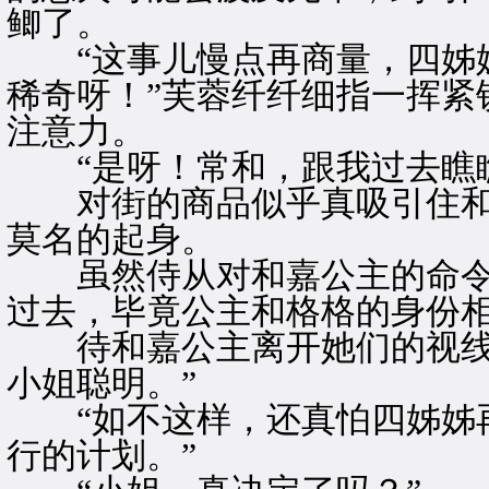
鲫了。
“这事儿慢点再商量，四姊姊
稀奇呀！”芙蓉纤纤细指一挥紧
注意力。
“是呀！常和，跟我过去瞧瞧
对街的商品似乎真吸引住和
莫名的起身。
虽然侍从对和嘉公主的命令
过去，毕竟公主和格格的身份
待和嘉公主离开她们的视线，
小姐聪明。”
“如不这样，还真怕四姊姊再
行的计划。”