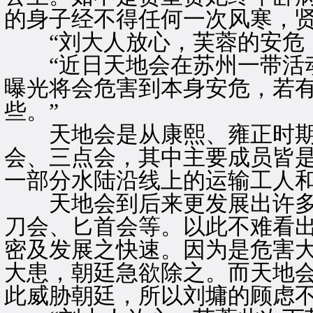
的身子经不得任何一次风寒，
“刘大人放心，芙蓉的安危，
“近日天地会在苏州一带活动
曝光将会危害到本身安危，若
些。”
天地会是从康熙、雍正时期
会、三点会，其中主要成员皆
一部分水陆沿线上的运输工人
天地会到后来更发展出许多
刀会、匕首会等。以此不难看
密及发展之快速。因为是危害
大患，朝廷急欲除之。而天地
此威胁朝廷，所以刘墉的顾虑