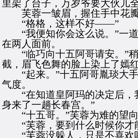
里架了台子，万岁爷要大伙儿全
芙蓉一皱眉，握住手中花瓣，
“格格，这样不好——”
“我便知你会这么说。”一道
在两人面前。
“临巧向十五阿哥请安。”稍
截，眉飞色舞的脸上染上了嫣
“起来。”十五阿哥胤琰大手
气度。
“在知道皇阿玛的决定后，我
身来了一趟长春宫。”
“十五哥。”芙蓉为难的望向
“芙蓉，要到什么时候你才能
“芙蓉没躲人，只是不喜欢吵