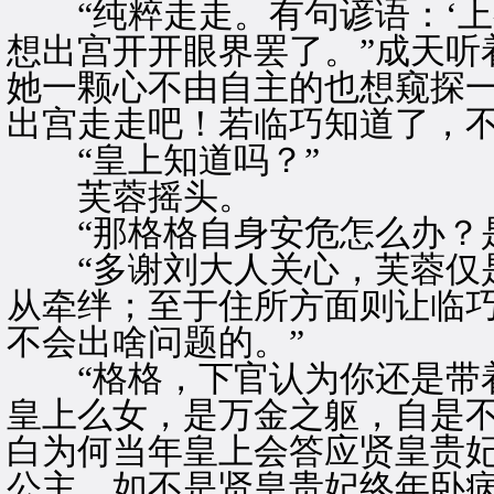
“纯粹走走。有句谚语：‘上
想出宫开开眼界罢了。”成天听
她一颗心不由自主的也想窥探
出宫走走吧！若临巧知道了，
“皇上知道吗？”
芙蓉摇头。
“那格格自身安危怎么办？是
“多谢刘大人关心，芙蓉仅是
从牵绊；至于住所方面则让临
不会出啥问题的。”
“格格，下官认为你还是带着
皇上么女，是万金之躯，自是不
白为何当年皇上会答应贤皇贵
公主。如不是贤皇贵妃终年卧