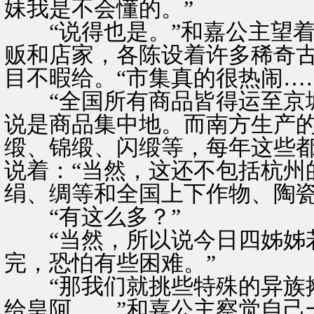
妹我是不会懂的。”
“说得也是。”和嘉公主望着
贩和店家，各陈设着许多稀奇
目不暇给。“市集真的很热闹…
“全国所有商品皆得运至京城
说是商品集中地。而南方生产
缎、锦缎、闪缎等，每年这些都
说着：“当然，这还不包括杭州
绢、绸等和全国上下作物、陶瓷
“有这么多？”
“当然，所以说今日四姊姊若
完，恐怕有些困难。”
“那我们就挑些特殊的异族摊
给皇阿……”和嘉公主察觉自己