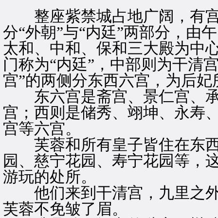
整座紫禁城占地广阔，有宫
分“外朝”与“内廷”两部分，由
太和、中和、保和三大殿为中
门称为“内廷”，中部则为干清
宫”的两侧分东西六宫，为后妃
东六宫是斋宫、景仁宫、承
宫；西则是储秀、翊坤、永寿
宫等六宫。
芙蓉和所有皇子皆住在东西
园、慈宁花园、寿宁花园等，
游玩的处所。
他们来到干清宫，九里之外
芙蓉不免皱了眉。