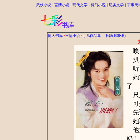
武侠小说
|
言情小说
|
现代文学
|
科幻小说
|
纪实文学
|
军事天
博大书库
>
言情小说
>
可儿作品集
下载(108KB)
唉，
扒手
听
她就
了
只
可是
先
她不
他竟
奶！