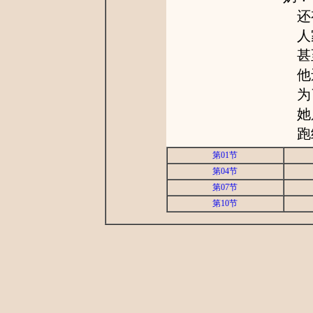
还有
人家
甚至
他
为了
她
跑给
第01节
第04节
第07节
第10节