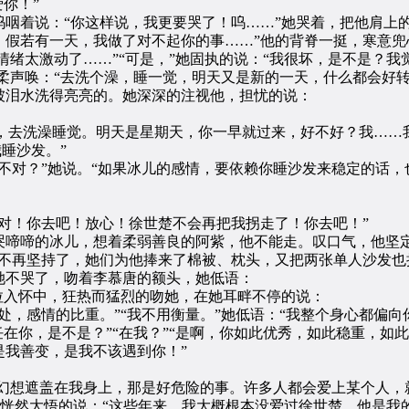
你！”
着说：“你这样说，我更要哭了！呜……”她哭着，把他肩上的
，假若有一天，我做了对不起你的事……”他的背脊一挺，寒意兜
绪太激动了……”“可是，”她固执的说：“我很坏，是不是？我
他柔声唤：“去洗个澡，睡一觉，明天又是新的一天，什么都会好转
泪水洗得亮亮的。她深深的注视他，担忧的说：
，去洗澡睡觉。明天是星期天，你一早就过来，好不好？我……我
睡沙发。”
对？”她说。“如果冰儿的感情，要依赖你睡沙发来稳定的话，也
！你去吧！放心！徐世楚不会再把我拐走了！你去吧！”
啼的冰儿，想着柔弱善良的阿紫，他不能走。叹口气，他坚定
子不再坚持了，她们为他捧来了棉被、枕头，又把两张单人沙发也
她不哭了，吻着李慕唐的额头，她低语：
入怀中，狂热而猛烈的吻她，在她耳畔不停的说：
，感情的比重。”“我不用衡量。”她低语：“我整个身心都偏向
任在你，是不是？”“在我？”“是啊，你如此优秀，如此稳重，如
我善变，是我不该遇到你！”
幻想遮盖在我身上，那是好危险的事。许多人都会爱上某个人，
然恍然大悟的说：“这些年来，我大概根本没爱过徐世楚，他是我