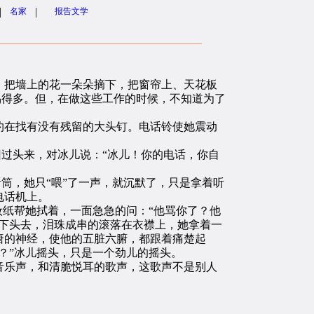
|
|
名家
报告文学
把墙上的花一朵朵摘下，把窗帘上、天花板
易得多。但，在做这些工作的时候，不知道为了
在找有没有残留的大头钉。电话铃使她震动
过头来，对冰儿说：“冰儿！你的电话，你自
筒，她只“喂”了一声，就沉默了，只是拿着听
电话机上。
纸帮她拭着，一面急急的问：“他骂你了？他
下头去，泪珠成串的滚落在衣襟上，她拿着一
唐的神经，使他的五脏六腑，都跟着痛楚起
？”冰儿摇头，只是一个劲儿的摇头。
乐声，和清脆悦耳的歌声，这歌声不是别人