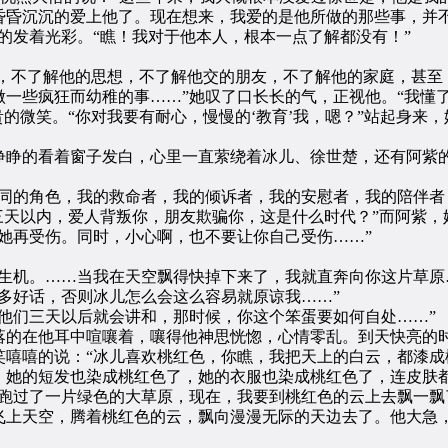
昏昏沉沉的爱上他了。现在想来，我爱的是他所做的那些事，并
的发着光彩。“瞧！我对于他本人，根本一点了解都没有！”
，不了解他的思想，不了解他交的朋友，不了解他的家庭，甚至
一些疯狂而幼稚的事……”她叹了口长长的气，正视他。“我懂了
的微笑。“你对我要有耐心，慢慢的‘教育’我，嗯？”站起身来
睁的看着窗子发白，心里一直萦绕着冰儿、徐世楚，还有阿紫的
的角色，我的救命者，我的倾诉者，我的安慰者，我的陪伴者
三天以内，爱人背叛你，朋友欺骗你，这是什么时代？”而阿紫，
再受伤。同时，小心啊，也不要让你自己受伤……”
机。……当我在天空飘得快掉下来了，我就直奔向你这片草原
好话，否则冰儿怎么会这么容易就原谅我……”
们三天以后就会讲和，那时候，你这个笨蛋要如何自处……”
的在他耳中喧嚷着，嚷得他神思恍惚，心情零乱。到天快亮的时
嘻嘻的说：“冰儿喜欢桃红色，你瞧，我把天上的白云，都漆成
，她的短发也染成桃红色了，她的衣服也染成桃红色了，连皮肤
跑过了一片绿色的大草原，现在，我要到桃红色的云上去飘一飘
飞上天空，腾着桃红色的云，飘向漫漫无际的天边去了。他大急，