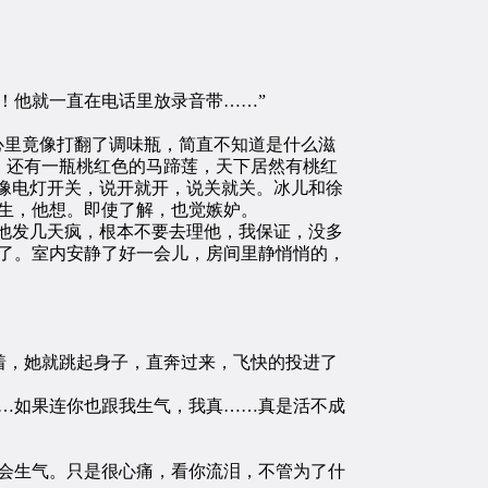
！他就一直在电话里放录音带……”
心里竟像打翻了调味瓶，简直不知道是什么滋
，还有一瓶桃红色的马蹄莲，天下居然有桃红
不像电灯开关，说开就开，说关就关。冰儿和徐
生，他想。即使了解，也觉嫉妒。
他发几天疯，根本不要去理他，我保证，没多
了。室内安静了好一会儿，房间里静悄悄的，
，她就跳起身子，直奔过来，飞快的投进了
…如果连你也跟我生气，我真……真是活不成
会生气。只是很心痛，看你流泪，不管为了什