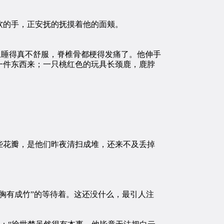
的手，正安抚的抚摸着他的面颊。
上睡得真不舒服，脊椎骨都梗得发痛了。他伸手
一件东西来；一只桃红色的玩具长颈鹿，鹿脖
花瓣，是他们昨夜清扫成堆，还来不及丢掉
胸有成竹”的等待着。这还没什么，最引人注