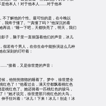
不是他本人！对于他本人……对于他本
，不了解他的个性。最可怕的是，在今晚以
，我终于懂了。”“真懂了吗？”他深沉的看
，她再说：“睡一下吧，天都快亮了，明天，我们
影子，脑子里一直徊荡着他们的声音，冰儿
，假若有个男人，在你生命中能扮演这么几种
她在深刻的叮咛着：
……”接着，又是徐世楚的声音：
候，他恍恍惚惚的睡着了。梦中，徐世楚全
桃红色了！”他看过去，满天空都飘着桃红色
都是桃红色了。她还骑着一匹桃红色的骏马，
了！”她才说完，徐世楚那只桃红色的大鸟，
伸手狂叫着：“冰儿！下来！冰儿！别走！冰