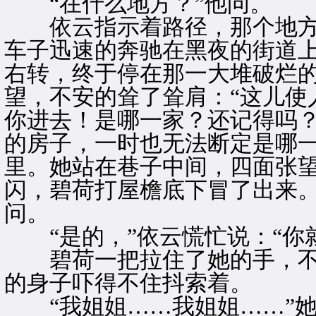
“在什么地方？”他问。
依云指示着路径，那个地方
车子迅速的奔驰在黑夜的街道
右转，终于停在那一大堆破烂
望，不安的耸了耸肩：“这儿使
你进去！是哪一家？还记得吗？
的房子，一时也无法断定是哪
里。她站在巷子中间，四面张
闪，碧荷打屋檐底下冒了出来。
问。
“是的，”依云慌忙说：“你
碧荷一把拉住了她的手，不
的身子吓得不住抖索着。
“我姐姐……我姐姐……”她