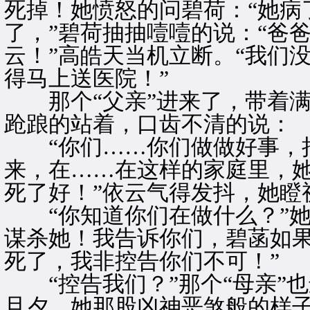
死掉！她愤怒的问碧荷：“她病
了，”碧荷抽抽噎噎的说：“爸
云！”高皓天当机立断。“我们
得马上送医院！”
那个“父亲”进来了，带着满
跄踉的站着，口齿不清的说：
“你们……你们做做好事，把
来，在……在这样的家庭里，
死了好！”依云气得发抖，她瞪
“你知道你们在做什么？”她
谋杀她！我告诉你们，碧菡如
死了，我非控告你们不可！”
“控告我们？”那个“母亲”
旦夕，她那股凶神恶煞般的样