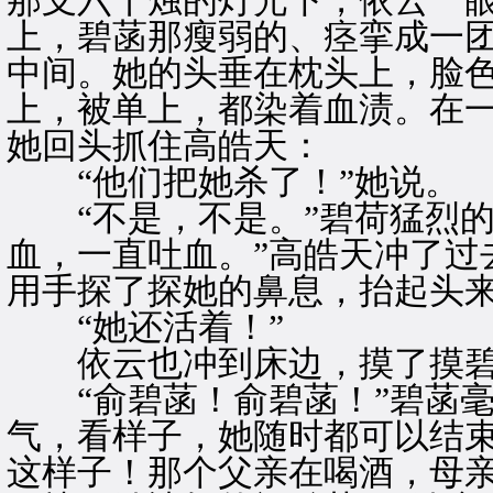
那支六十烛的灯光下，依云一
上，碧菡那瘦弱的、痉挛成一
中间。她的头垂在枕头上，脸
上，被单上，都染着血渍。在
她回头抓住高皓天：
“他们把她杀了！”她说。
“不是，不是。”碧荷猛烈的
血，一直吐血。”高皓天冲了过
用手探了探她的鼻息，抬起头
“她还活着！”
依云也冲到床边，摸了摸碧
“俞碧菡！俞碧菡！”碧菡毫
气，看样子，她随时都可以结
这样子！那个父亲在喝酒，母