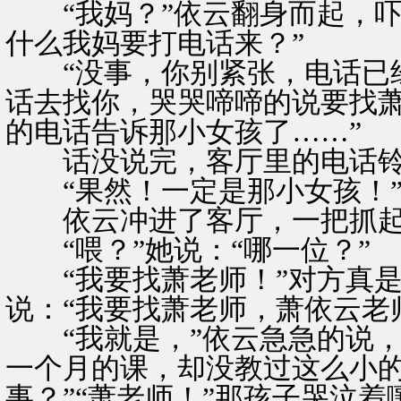
“我妈？”依云翻身而起，吓
什么我妈要打电话来？”
“没事，你别紧张，电话已经
话去找你，哭哭啼啼的说要找
的电话告诉那小女孩了……”
话没说完，客厅里的电话铃
“果然！一定是那小女孩！
依云冲进了客厅，一把抓起
“喂？”她说：“哪一位？”
“我要找萧老师！”对方真是
说：“我要找萧老师，萧依云老
“我就是，”依云急急的说，
一个月的课，却没教过这么小的
事？”“萧老师！”那孩子哭泣着