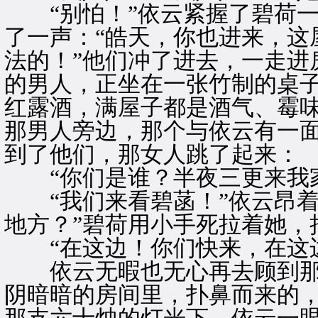
“别怕！”依云紧握了碧荷一
了一声：“皓天，你也进来，这
法的！”他们冲了进去，一走进
的男人，正坐在一张竹制的桌
红露酒，满屋子都是酒气、霉
那男人旁边，那个与依云有一
到了他们，那女人跳了起来：
“你们是谁？半夜三更来我家
“我们来看碧菡！”依云昂着
地方？”碧荷用小手死拉着她，
“在这边！你们快来，在这边
依云无暇也无心再去顾到那
阴暗暗的房间里，扑鼻而来的