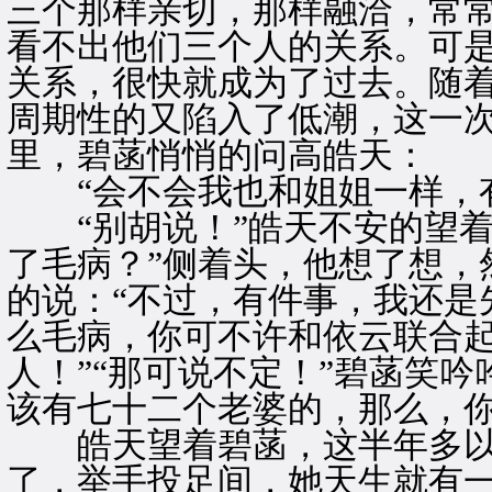
三个那样亲切，那样融洽，常
看不出他们三个人的关系。可
关系，很快就成为了过去。随
周期性的又陷入了低潮，这一
里，碧菡悄悄的问高皓天：
“会不会我也和姐姐一样，有
“别胡说！”皓天不安的望着
了毛病？”侧着头，他想了想，
的说：“不过，有件事，我还是
么毛病，你可不许和依云联合
人！”“那可说不定！”碧菡笑
该有七十二个老婆的，那么，你
皓天望着碧菡，这半年多以
了，举手投足间，她天生就有