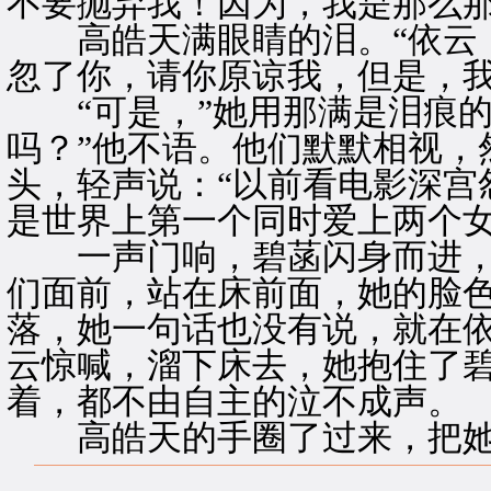
不要抛弃我！因为，我是那么那
高皓天满眼睛的泪。“依云，
忽了你，请你原谅我，但是，我
“可是，”她用那满是泪痕的
吗？”他不语。他们默默相视，
头，轻声说：“以前看电影深宫
是世界上第一个同时爱上两个女
一声门响，碧菡闪身而进，
们面前，站在床前面，她的脸
落，她一句话也没有说，就在依
云惊喊，溜下床去，她抱住了
着，都不由自主的泣不成声。
高皓天的手圈了过来，把她