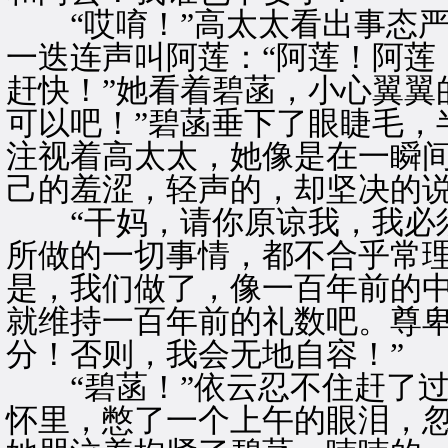
“哎唷！”高太太看出事态严
一迭连声叫阿莲：“阿莲！阿莲
赶快！”她看着碧菡，小心翼翼
可以吧！”碧菡垂下了眼睫毛，
注视着高太太，她像是在一瞬
己的羞涩，轻声的，却坚决的
“干妈，请你原谅我，我必须
所做的一切事情，都不合乎常
是，我们做了，像一百年前的
就维持一百年前的礼数吧。尊
分！否则，我会无地自容！”
“碧菡！”依云忍不住赶了过
怀里，憋了一个上午的眼泪，