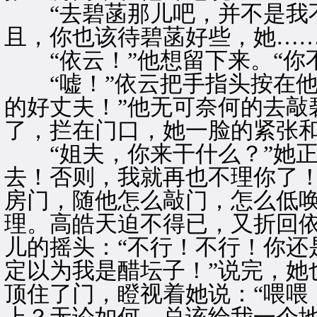
“去碧菡那儿吧，并不是我不
且，你也该待碧菡好些，她……
“依云！”他想留下来。“你不
“嘘！”依云把手指头按在他
的好丈夫！”他无可奈何的去敲
了，拦在门口，她一脸的紧张
“姐夫，你来干什么？”她正
去！否则，我就再也不理你了！
房门，随他怎么敲门，怎么低
理。高皓天迫不得已，又折回
儿的摇头：“不行！不行！你还
定以为我是醋坛子！”说完，她
顶住了门，瞪视着她说：“喂喂