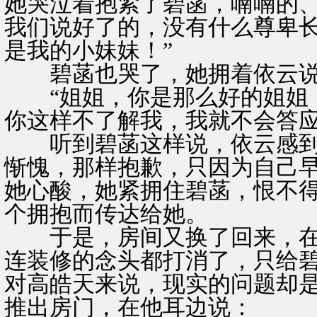
她哭泣着抱紧了碧菡，喃喃的、
我们说好了的，没有什么尊卑
是我的小妹妹！”
碧菡也哭了，她拥着依云
“姐姐，你是那么好的姐姐，
你这样不了解我，我就不会答应
听到碧菡这样说，依云感到
惭愧，那样抱歉，只因为自己
她心酸，她紧拥住碧菡，恨不
个拥抱而传达给她。
于是，房间又换了回来，在
连装修的念头都打消了，只给
对高皓天来说，现实的问题却
推出房门，在他耳边说：