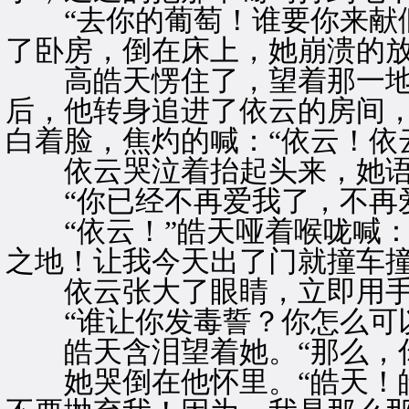
“去你的葡萄！谁要你来献假
了卧房，倒在床上，她崩溃的
高皓天愣住了，望着那一地
后，他转身追进了依云的房间
白着脸，焦灼的喊：“依云！依
依云哭泣着抬起头来，她语
“你已经不再爱我了，不再爱
“依云！”皓天哑着喉咙喊：
之地！让我今天出了门就撞车撞
依云张大了眼睛，立即用手
“谁让你发毒誓？你怎么可以
皓天含泪望着她。“那么，你
她哭倒在他怀里。“皓天！皓