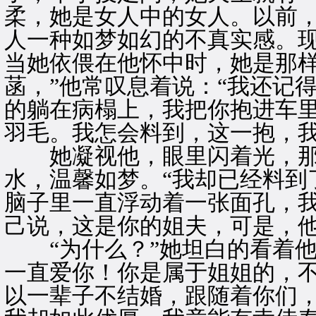
柔，她是女人中的女人。以前
人一种如梦如幻的不真实感。
当她依偎在他怀中时，她是那样
菡，”他常叹息着说：“我还记
的躺在病榻上，我把你抱进车
羽毛。我怎会料到，这一抱，我
她凝视他，眼里闪着光，那
水，温馨如梦。“我却已经料到
脑子里一直浮动着一张面孔，
己说，这是你的姐夫，可是，他
“为什么？”她坦白的看着他。
一直爱你！你是属于姐姐的，
以一辈子不结婚，跟随着你们