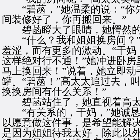
“碧菡，”她温柔的说：“你
间装修好了，你再搬回来。”
碧菡瞪大了眼睛，她愕然的
“什么？我和姐姐换房间？”
羞涩，而有更多的激动。“干妈
这样绝对行不通！”她冲进卧房
马上换回来！”说着，她立即动
罐。“碧菡！”高太太追过去，
换换房间有什么关系！”
碧菡站住了，她直视着高太
“有关系的，干妈，”她诚恳
以愿意做这件事，是希望能解
是因为姐姐待我太好，除此以