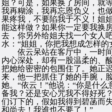
姐？可是，如果换了房间，就
我再糊涂，我再忘恩负义，也
果疼我，不要陷我于不义！姐姐
能这样做？如果你一定要我换
去，你另外给姐夫找一个女人吧
水：“姐姐，你把我想成怎样的
依云呆站在客厅中，一时间
内心深处，却有一股温柔的、
把她给密密的包围住了。她正
来，他一把抓住了她的手腕，
她。“依云！”他说：“你是什
备我？还是安心咒我不得好死
们订下的，假如我得到碧菡而
和尚去！我谁也不要了！”