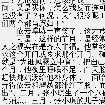
上？无论如何，总该给我一个
间，又是买床，怎么我反而连
也没有了？何况，天气很冷呢
们两个都当寡妇！”
依云噗哧一声笑了，这才放
可是，这样的节目，是经常
人之福实在是齐人非福。他常
求这个开门或哀求那个开门。
就是“为谁风露立中宵”，把自
个月，他夜里睡眠不足，白天
赶快炖鸡汤给他补身体，一面暗
弄得依云和碧菡都绯红了脸，而
出”。二月，张小琪生了一个八
有消息。三月，张小琪的儿子