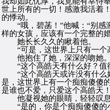
我却如此优厚，我竟能有幸侍
世上所有的一切！感激我活着！
的悸动。
“哦，碧菡！”他喊：“别感
样的女孩，应该有一个完整的婚
她长长久久的瞅着他。
“可是，这世界上只有一个高
他抱住了她，深深的吻她
“这个高皓天有什么好？值得
“这个高皓天或许没有什么好
是，这世界上有一个痴痴傻傻
是谁也不爱，只爱这个高皓天！
他凝视她的眼睛，轻轻叹
“是的，你是个痴痴傻傻的小