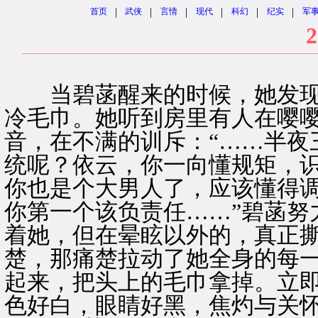
|
|
|
|
|
|
首页
武侠
言情
现代
科幻
纪实
军
2
当碧菡醒来的时候，她发现
冷毛巾。她听到房里有人在嘤
音，在不满的训斥：“……半夜
统呢？依云，你一向懂规矩，
你也是个大男人了，应该懂得
你第一个该负责任……”碧菡努
着她，但在晕眩以外的，真正
楚，那痛楚拉动了她全身的每
起来，把头上的毛巾拿掉。立
色好白，眼睛好黑，焦灼与关