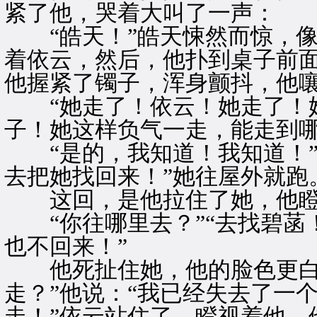
紧了他，哭着大叫了一声：
“皓天！”皓天悚然而惊，像
着依云，然后，他扑到桌子前
他握紧了镯子，浑身颤抖，他
“她走了！依云！她走了！她
子！她这样负气一走，能走到哪
“是的，我知道！我知道！”
去把她找回来！”她往屋外就跑
这回，是他拉住了她，他瞪
“你往哪里去？”“去找碧菡！
也不回来！”
他死扯住她，他的脸色更白了
走？”他说：“我已经失去了一
走！”依云站住了，瞪视着他，