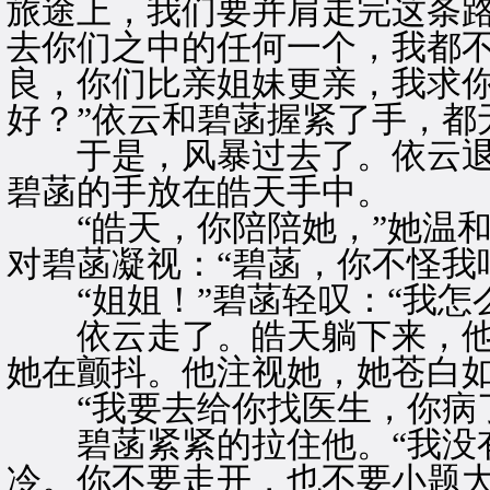
旅途上，我们要并肩走完这条
去你们之中的任何一个，我都
良，你们比亲姐妹更亲，我求
好？”依云和碧菡握紧了手，都
于是，风暴过去了。依云退
碧菡的手放在皓天手中。
“皓天，你陪陪她，”她温和
对碧菡凝视：“碧菡，你不怪我
“姐姐！”碧菡轻叹：“我怎
依云走了。皓天躺下来，他
她在颤抖。他注视她，她苍白
“我要去给你找医生，你病了
碧菡紧紧的拉住他。“我没有
冷。你不要走开，也不要小题大