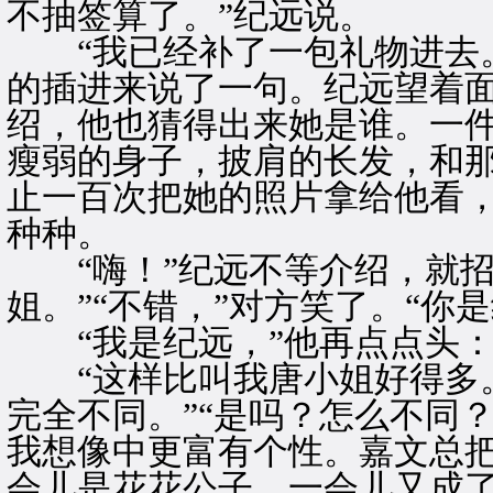
不抽签算了。”纪远说。
“我已经补了一包礼物进去。
的插进来说了一句。纪远望着
绍，他也猜得出来她是谁。一
瘦弱的身子，披肩的长发，和
止一百次把她的照片拿给他看
种种。
“嗨！”纪远不等介绍，就招
姐。”“不错，”对方笑了。“你是
“我是纪远，”他再点点头：
“这样比叫我唐小姐好得多。
完全不同。”“是吗？怎么不同
我想像中更富有个性。嘉文总
会儿是花花公子，一会儿又成