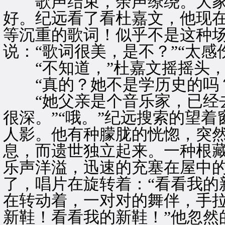
歌声结束，余声缭绕。大家
好。纪远看了看杜嘉文，他现
等沉重的歌词！似乎不是这种
说：“歌词很美，是不？”“太感
“不知道，”杜嘉文摇摇头，
“真的？她不是学历史的吗？
“她父亲是个音乐家，已经去
很深。”“哦。”纪远搜索的望
人影。他有种朦胧的恍惚，突
息，而遗世独立起来。一种根
乐声洋溢，迅速的充塞在屋中
了，唱片在旋转着：“看看我的
在转动着，一对对的舞伴，手拉
新鞋！看看我的新鞋！”他忽然