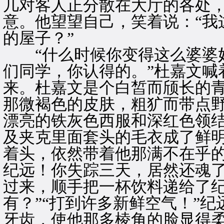
几对客人正分散在大厅的各处
意。他望望自己，笑着说：“我
的屋子？”
“什么时候你变得这么婆婆妈
们同学，你认得的。”杜嘉文喊
来。杜嘉文是个白皙而颀长的
那微褐色的皮肤，粗犷而带点
漂亮的铁灰色西服和深红色领
及夹克里面套头的毛衣成了鲜
着头，依然带着他那满不在乎的
纪远！你失踪三天，居然还魂了
过来，顺手把一杯饮料递给了纪
有？”“打到许多新鲜空气！”
牙齿，使他那多棱角的脸显得柔