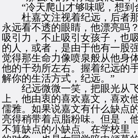
“冷天爬山才够味呢，想到合
杜嘉文注视着纪远，后者那
永远看不透的眼睛，他漂亮吗
吸引力，不止吸引女孩子，也
的人，或者，是由于他有一股
觉得那生命力像喷泉般从他身
他的干劲所左右。握着纪远的手
解你的生活方式，纪远。”
纪远微微一笑，把眼光从飞
上，他由衷的喜欢嘉文，喜欢
儒雅。如果说嘉文有什么缺点
亮得稍带着点脂粉味。但是，
不算缺点的小缺点。在学校里