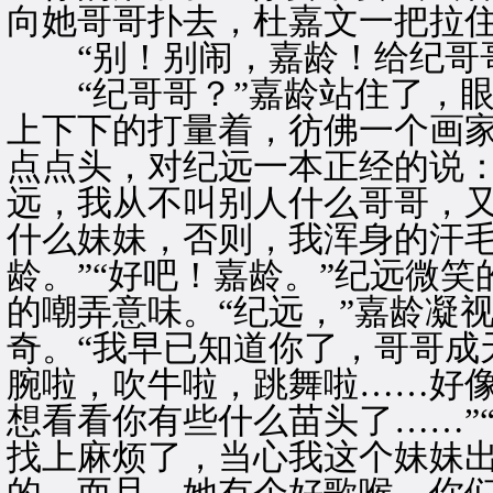
向她哥哥扑去，杜嘉文一把拉
“别！别闹，嘉龄！给纪哥哥
“纪哥哥？”嘉龄站住了，眼
上下下的打量着，彷佛一个画
点点头，对纪远一本正经的说：
远，我从不叫别人什么哥哥，
什么妹妹，否则，我浑身的汗
龄。”“好吧！嘉龄。”纪远微
的嘲弄意味。“纪远，”嘉龄凝
奇。“我早已知道你了，哥哥成
腕啦，吹牛啦，跳舞啦……好
想看看你有些什么苗头了……”
找上麻烦了，当心我这个妹妹