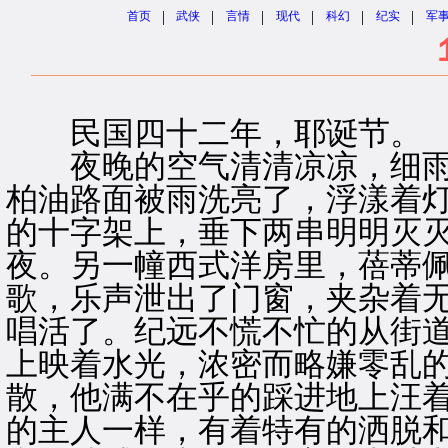
|
|
|
|
|
|
首页
武侠
言情
现代
科幻
纪实
军
民国四十二年，耶诞节。
夜晚的空气清清凉凉，细雨
柏油路面被雨洗亮了，浮漾着
的十字架上，垂下两串明明灭
夜。另一幢西式洋房里，蓓蒂
歌，乐声泄出了门窗，夹杂着
唱活了。纪远不慌不忙的从街
上映着水光，浓密而略嫌零乱
散，他满不在乎的踩进地上汪
的主人一样，有着特有的洒脱