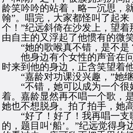
龄笑吟吟的站着，略一沉思，就
翰”。唱完，大家都怪叫了起来
个！”纪远斜倚在沙发上，望着
由自主的又浮起了他惯有的微
“她的歌喉真不错，是不是？
他身边有个女性的声音在问
时来到他的身边，正含笑望着
“嘉龄对功课没兴趣，”她继
“不错，她可以成为一个很好
着。嘉龄显然再不唱一个歌，
她也不想脱身。拍了拍手，她
“好了！好了！我再唱一支歌
的，题目叫‘船’。”纪远觉得