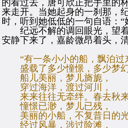
的看过去，唐可欣正把手里的
来走开。当她起身的一刹那，
时，听到她低低的一句自语：“
纪远不解的调回眼光，望着
安静下来了，嘉龄微昂着头，
“有一条小小的船，飘泊过
盛载了多少憧憬，多少梦
船儿美丽，梦儿旖旎，
穿过海洋，渡过河川，
来来往往无牵绊。春去秋来
憧憬已渺，梦儿已残，
美丽的小船，不复昔日的光
经过风暴，涉过险滩，