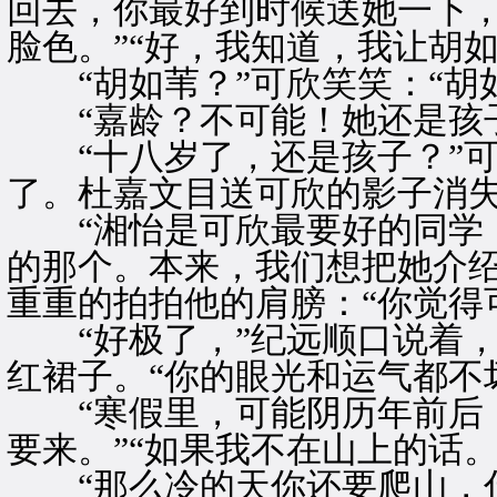
回去，你最好到时候送她一下
脸色。”“好，我知道，我让胡
“胡如苇？”可欣笑笑：“胡
“嘉龄？不可能！她还是孩子
“十八岁了，还是孩子？”可
了。杜嘉文目送可欣的影子消
“湘怡是可欣最要好的同学，
的那个。本来，我们想把她介绍
重重的拍拍他的肩膀：“你觉得
“好极了，”纪远顺口说着，
红裙子。“你的眼光和运气都不
“寒假里，可能阴历年前后，
要来。”“如果我不在山上的话。
“那么冷的天你还要爬山，什