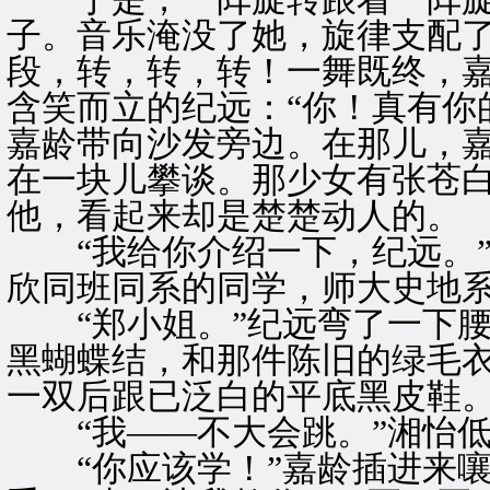
子。音乐淹没了她，旋律支配
段，转，转，转！一舞既终，
含笑而立的纪远：“你！真有你
嘉龄带向沙发旁边。在那儿，
在一块儿攀谈。那少女有张苍
他，看起来却是楚楚动人的。
“我给你介绍一下，纪远。”
欣同班同系的同学，师大史地系
“郑小姐。”纪远弯了一下腰
黑蝴蝶结，和那件陈旧的绿毛
一双后跟已泛白的平底黑皮鞋。
“我——不大会跳。”湘怡低
“你应该学！”嘉龄插进来嚷