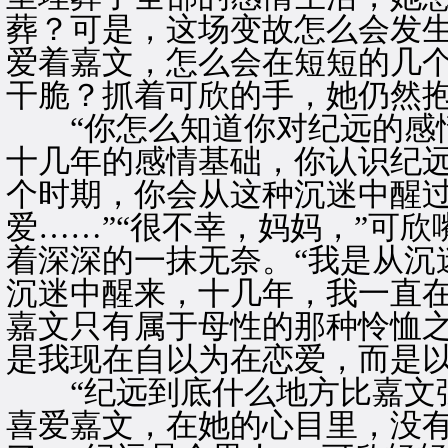
葬？可是，这场变故怎么会发
爱着嘉文，怎么会在短短的几
干脆？抓着可欣的手，她仍然
“你怎么知道你对纪远的感情
十几年的感情基础，你认识纪
个时期，你会从这种沉迷中醒
爱……”“很不幸，妈妈，”可
着深深的一抹无奈。“我是从沉
沉迷中醒来，十几年，我一直
嘉文只有属于母性的那种怜恤
是我现在自以为在恋爱，而是以
“纪远到底什么地方比嘉文强
喜爱嘉文，在她的心目里，没