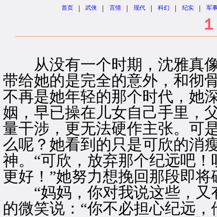
|
|
|
|
|
|
首页
武侠
言情
现代
科幻
纪实
军
１
从没有一个时期，沈雅真像
带给她的是完全的意外，和彻
不再是她年轻的那个时代，她
姻，早已操在儿女自己手里，
量干涉，更无法硬作主张。可
么呢？她看到的只是可欣的消
神。“可欣，放弃那个纪远吧！
更好！”她努力想挽回那段即将
“妈妈，你对我说这些，又有
的微笑说：“你不必担心纪远，