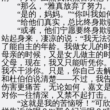
“那么，”雅真放弃了努力。
“是的，妈妈。”“你叫我如
“给他们真实，总比终身欺骗
“或者，他们宁愿要终身欺骗
站起身来，凄凉的说：“我无法
了能自主的年龄。我做女儿的
母亲的时候，又是女儿做主的
父母，现在，我又只能听凭你
我不干涉你。只是，你自己去
和杜伯伯说清楚——不过，我
伤害更痛苦，无论如何，嘉文
对你一往情深，又禁不起打击。
“这就是我的苦恼呀！”可欣