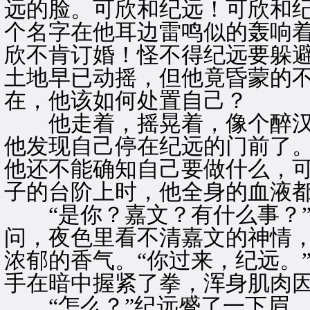
远的脸。可欣和纪远！可欣和
个名字在他耳边雷鸣似的轰响
欣不肯订婚！怪不得纪远要躲
土地早已动摇，但他竟昏蒙的
在，他该如何处置自己？
他走着，摇晃着，像个醉汉
他发现自己停在纪远的门前了
他还不能确知自己要做什么，
子的台阶上时，他全身的血液
“是你？嘉文？有什么事？”
问，夜色里看不清嘉文的神情
浓郁的香气。“你过来，纪远。
手在暗中握紧了拳，浑身肌肉
“怎么？”纪远蹙了一下眉，