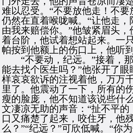
门外走去，他的声音苍凉而凄
难以忍受。“不要放他走！不要
仍然在直着喉咙喊。“让他走，
由我来赔偿你。”他皱紧眉头，
着台阶，他试着想站起来。一
帕按到他额上的伤口上，他听
“不要动，纪远。”接着，那
能去找个医生吗？”他张开了眼
样哀哀欲诉的注视着他，万万
里了。他震动了一下，所有的
瘦的脸庞，他不知道该说些什
文凄凉无助的声音：“扯不平的
口又痛楚了起来，咬住牙，他残
么？”“纪远？”可欣低喊。“你