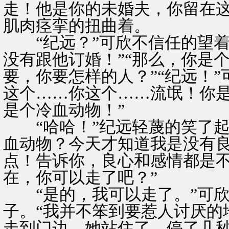
走！他是你的未婚夫，你留在这
肌肉痉挛的扭曲着。
“纪远？”可欣不信任的望着
没有跟他订婚！”“那么，你是
要，你要怎样的人？”“纪远！
这个……你这个……流氓！你
是个冷血动物！”
“哈哈！”纪远轻蔑的笑了起
血动物？今天才知道我是没有
点！告诉你，良心和感情都是
在，你可以走了吧？”
“是的，我可以走了。”可欣
子。“我并不笨到要惹人讨厌的
走到门边，她站住了，停了几