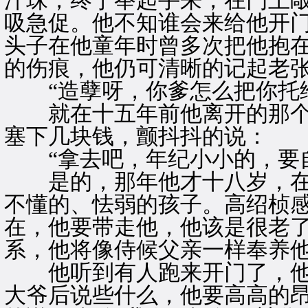
汗珠，终于举起手来，在门上
吸急促。他不知谁会来给他开
头子在他童年时曾多次把他抱
的伤痕，他仍可清晰的记起老
“造孽呀，你爹怎么把你托给
就在十五年前他离开的那个
塞下几块钱，颤抖抖的说：
“拿去吧，年纪小小的，要自
是的，那年他才十八岁，在
不懂的、怯弱的孩子。高绍桢
在，他要带走他，他该是很老
系，他将像侍候父亲一样奉养
他听到有人跑来开门了，他
大爷后说些什么，他要高高的