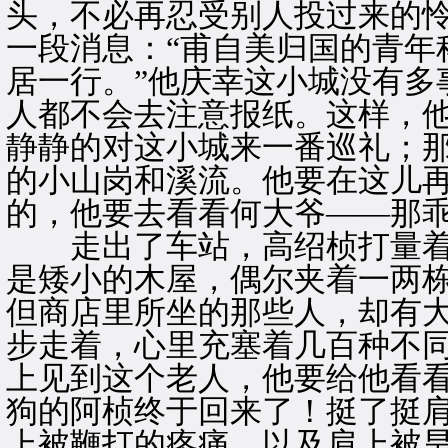
头，不必再忍受别人投过来的
一段消息：“甫自美归国的青年
居一行。”他庆幸这小城没有多
人都不会去注意报纸。这样，
静静的对这小城来一番巡礼；
的小山岗和溪流。他要在这儿
的，他要去看看何大爷——那
走出了车站，高绍桢打量着
是矮小的木屋，偶尔夹着一两
但商店里所坐的那些人，却有
步走着，心里充塞着几百种不
上见到这个老人，他要给他看
狗的阿桢终于回来了！挺了挺
上被鞭打的疼痛，以及肩上被