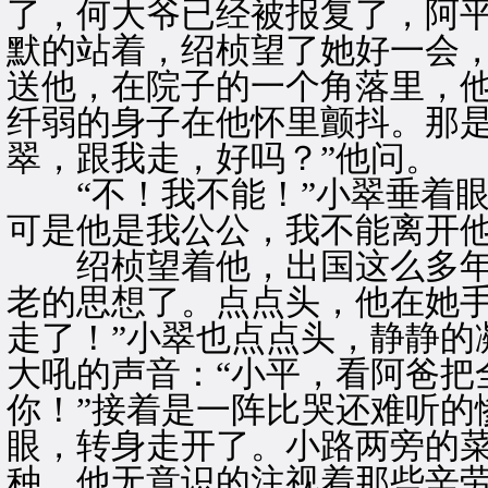
了，何大爷已经被报复了，阿
默的站着，绍桢望了她好一会
送他，在院子的一个角落里，
纤弱的身子在他怀里颤抖。那是
翠，跟我走，好吗？”他问。
“不！我不能！”小翠垂着眼
可是他是我公公，我不能离开他
绍桢望着他，出国这么多年
老的思想了。点点头，他在她手
走了！”小翠也点点头，静静的
大吼的声音：“小平，看阿爸把
你！”接着是一阵比哭还难听的
眼，转身走开了。小路两旁的
种，他无意识的注视着那些辛劳