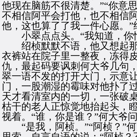
他现在脑筋不很清楚。”“你意
不相信阿平会打他，也不相信阿
他，这也算了了我一件心愿。”
小翠点点头。“我知道，你恨
绍桢默默不语，他又想起那
衣裤站在院子里一整夜，冻得
仇，最起码要讽刺何大爷几句
翠一语不发的打开大门，示意
门，一股潮湿的霉味对他扑了
天才看清室内的一切，一张破
枯干的老人正惊觉地抬起头，
视着。“谁，你是谁？”何大爷
“是我，阿桢。”“阿桢？”
思索，自言自语的说：“阿桢？