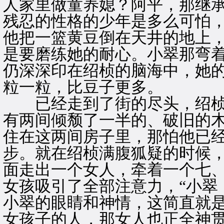
人家里做童养媳？阿平，那继
残忍的性格的少年是多么可怕
他把一篮黄豆倒在天井的地上
是要磨练她的耐心。小翠那弯
仍深深印在绍桢的脑海中，她
粒一粒，比豆子更多。
已经走到了街的尽头，绍桢
有两间倾颓了一半的、破旧的
住在这两间房子里，那怕他已
步。就在绍桢满腹狐疑的时候，
面走出一个女人，牵着一个七
女孩吸引了全部注意力，“小翠
小翠的眼睛和神情，这简直就
女孩子的人，那女人也正全神