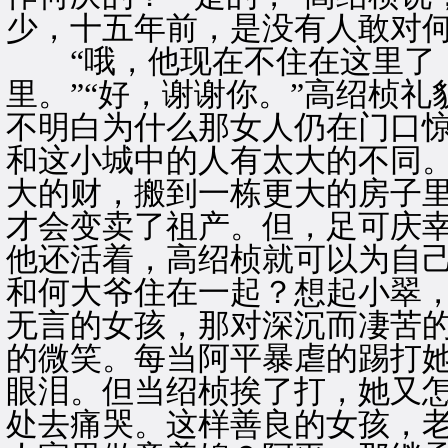
少，十五年前，是没有人敢对
“哦，他现在不住在这里了，
里。”“好，谢谢你。”高绍桢
不明白为什么那女人仍在门口
和这小城中的人有太大的不同
大的财，搬到一栋更大的房子
才会变卖了祖产。但，足可庆
他还活着，高绍桢就可以为自
和何大爷住在一起？想起小翠
无言的女孩，那对深沉而凄苦
的微笑。每当阿平暴虐的踢打
眼泪。但当绍桢挨了打，她又
处去痛哭。这样善良的女孩，