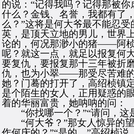
的说：“记得我吗？记得那被你
什么？金钱、名誉，我都有了
么？”这将是何大爷最不能忍受
英，是顶天立地的男儿，世界
论的，何况那渺小的猪——阿
呢？就这一点，就足以报复何
要复仇，要报复那十三年被折
仇，也为小翠——那受尽苦难
她？门蓦的打开了，高绍桢镇
是个陌生的女人，正用疑惑的
着的华丽富贵，她呐呐的问：
“你找哪一个？”“请问，这
“何大爷？”那女人惊异的望
作何庆的？”“是的，”高绍桢