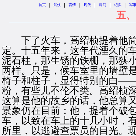
|
|
|
|
|
|
首页
武侠
言情
现代
科幻
纪实
军
五、
下了火车，高绍桢提着他简
定。十五年来，这年代湮久的
泥石柱，那生锈的铁栅，那狭
两样。只是，候车室里的墙壁
椅子和柱子，显得特别的白—
粉，有些儿不伦不类。高绍桢
这算是他的故乡的话，他总算
景象仍在目前：他，提着个破
车，以致在车上的十几小时，
所里，以逃避查票员的目光。