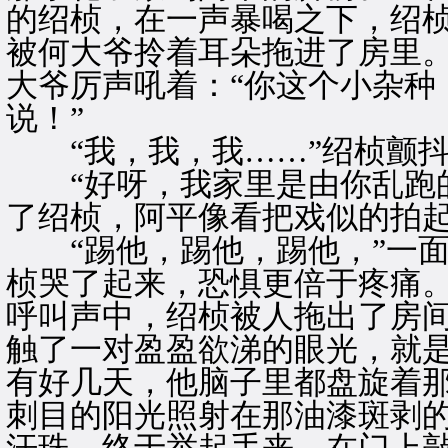
的绍桢，在一声暴喝之下，绍
被何大爷拎着耳朵拖进了房里
大爷厉声吼着：“你这个小杂种
说！”
“我，我，我……”绍桢颤抖
“好呀，我家里是由你乱跑的
了绍桢，阿平像看把戏似的拍
“踢他，踢他，踢他，”一面
桢哭了起来，恐惧更倍于疼痛。
呼叫声中，绍桢被人拖出了房
触了一对盈盈欲涕的眼光，就
有好几天，他脑子里都盘旋着
刺目的阳光照射在那油漆斑剥