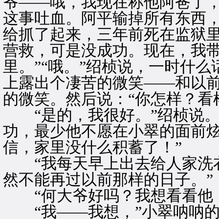
爷——哦，我现在称他阿爸了
这事吐血。阿平输掉所有东西
给抓了起来，三年前死在监狱
营救，可是没成功。现在，我
里。”“哦。”绍桢说，一时什
上露出个凄苦的微笑——和以
的微笑。然后说：“你怎样？看
“是的，我很好。”绍桢说。
功，最少他不愿在小翠的面前炫
信，家里没什么积蓄了！”
“我每天早上出去给人家洗衣
然不能再过以前那样的日子。”
“何大爷好吗？我想看看他！
“我——我想，”小翠呐呐的