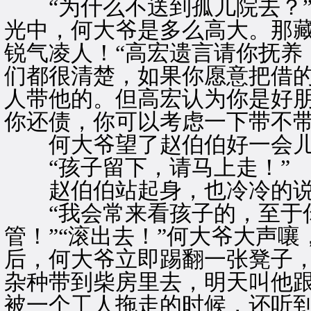
“为什么不送到孤儿院去？”
光中，何大爷是多么高大。那
锐气凌人！“高宏遗言请你抚养
们都很清楚，如果你愿意把借
人带他的。但高宏认为你是好
你还债，你可以考虑一下带不带
何大爷望了赵伯伯好一会儿
“孩子留下，请马上走！”
赵伯伯站起身，也冷冷的
“我会常来看孩子的，至于你
管！”“滚出去！”何大爷大声
后，何大爷立即踢翻一张凳子，
杂种带到柴房里去，明天叫他跟
被一个工人拖走的时候，还听到