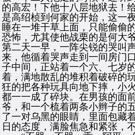
的高宏！下他十八层地狱去！给
是高绍桢到何家的开始，这一
睡在一堆干草上面，只能偷偷
恐怖，尤其使他战栗的是何大
第二天一早，一阵尖锐的哭叫
来，他循着哭声走到一间房门
子中间，正站着一个六、七岁
着，满地散乱的堆积着破碎的
狂的把各种玩具向地下摔，小
都一一成了碎块。在男孩的面
爷，和一个梳着两条小辫子的
了一对乌黑的眼睛，里面包藏
日的态度，满脸焦急和紧张，