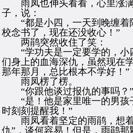
雨凤也伸头看看，心里涨满
子，说：
“都是小四，一天到晚缠着阿
校念书了，现在还没收心！”
两鹃突然收住了笑：
“学功夫是一定要学的，小四
们身上的血海深仇，虽然现在
那年那月，总比根本不学好！”
雨凤楞了楞。
“你跟他谈过报仇的事吗？
“是！他是家里唯一的男孩子
时刻刻提醒我！”
雨凤看着坚定的雨鹃，想着身
仇”，谈何容易！但是，雨鹃那