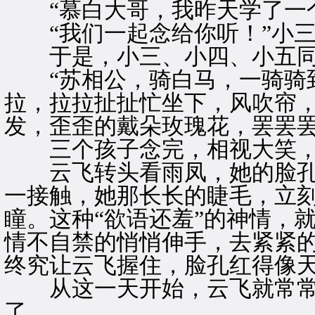
“慕白大哥，我昨天学了一个
“我们一起念给你听！”小三
于是，小三、小四、小五同
“苏相公，骑白马，一骑骑到
拉，拉拉扯扯忙坐下，风吹帘
发，歪歪的戴朵玫瑰花，罢罢罢
三个孩子念完，相视大笑，
云飞转头看雨凤，她的脸孔
一接触，她那长长的睫毛，立
瞳。这种“欲语还羞”的神情，
情不自禁的悄悄伸手，去紧紧
终究让云飞握住，脸孔红得像
从这一天开始，云飞就常常
了。