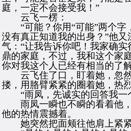
庭，一定不会接受我！”
云飞一楞：
“可能？你用“可能”两个字
没有真正知道我的出身？”他又
气：“让我告诉你吧！我家确实
鼎的家庭，不过，我和这个家
你对我这个人已经有相当的了解
云飞住了口，盯着她，忽然
搂，用胳臂紧紧的圈着她，热
“雨凤，先诚实的回答我一个
雨凤一瞬也不瞬的看着他，
他的热情震撼着。
她突然把面颊往他肩上紧紧