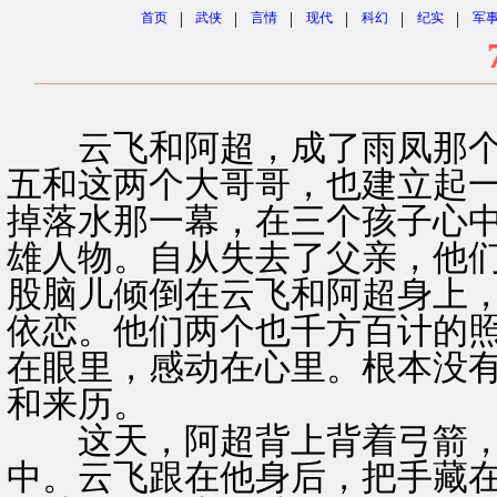
|
|
|
|
|
|
首页
武侠
言情
现代
科幻
纪实
军
云飞和阿超，成了雨凤那个
五和这两个大哥哥，也建立起
掉落水那一幕，在三个孩子心
雄人物。自从失去了父亲，他
股脑儿倾倒在云飞和阿超身上
依恋。他们两个也千方百计的
在眼里，感动在心里。根本没
和来历。
这天，阿超背上背着弓箭，
中。云飞跟在他身后，把手藏