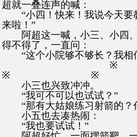
超就一叠连声的喊：
“小四！快来！我说今天要教
来啦！”
阿超这一喊，小三、小四、
得不得了，一直问：
“这个小院够不够长？我相信
※ ※
小三也兴致冲冲。
“我可不可以也试试？”
“那有大姑娘练习射箭的？你
小五也去凑热闹：
“我也要试试！”
阿超好忙，一面摆箭靶，一