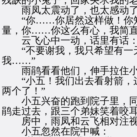
残缺的小兔子，回家央求我的老
雨凤太震动了，也太感动了
“你……你居然这样做！你知
量，你……你这么有心，我简直
云飞心中一动，话里有话
“不要谢我，我只希望有一
我……”
雨鹃看看他们，伸手拉住小
“小五！我们出去看射箭，这
两个了！”
小五兴奋的跑到院子里，同
鹃走过去，跟三个弟妹笑着咬
房中，雨凤和云飞相对注视
小五忽然在院中喊：