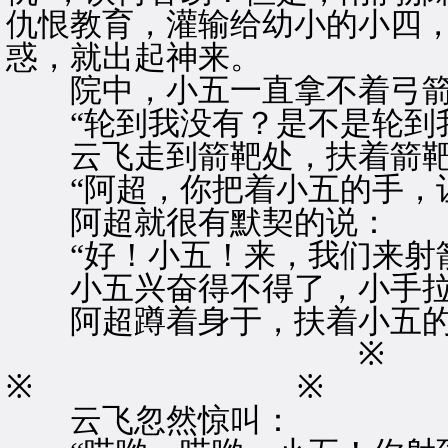
仇恨教育，灌输给幼小的小四
惑，就出起神来。
院中，小五一直拿不着弓箭
“轮到我没有？是不是轮到我
云飞走到箭靶处，扶着箭靶
“阿超，你把着小五的手，让
阿超就很有默契的说：
“好！小五！来，我们来射箭
小五兴奋得不得了，小手拉
阿超蹲着身于，扶着小五的手
※ ※
云飞忽然惊叫：