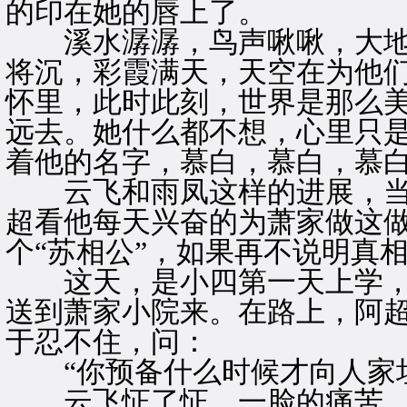
的印在她的唇上了。
溪水潺潺，鸟声啾啾，大地
将沉，彩霞满天，天空在为他
怀里，此时此刻，世界是那么
远去。她什么都不想，心里只
着他的名字，慕白，慕白，慕
云飞和雨凤这样的进展，当
超看他每天兴奋的为萧家做这
个“苏相公”，如果再不说明真
这天，是小四第一天上学，
送到萧家小院来。在路上，阿
于忍不住，问：
“你预备什么时候才向人家坦
云飞怔了怔，一脸的痛苦