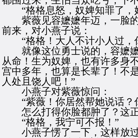
都围过来，生怕当众吃亏，下
“格格息怒，奴婢知罪了，奴
紫薇见容嬷嬷年迈，一脸的
前来，对小燕子说：
“格格！大人不计小人过，
就像这位勇士说的，容嬷嬷
从命！生为奴婢，也有许多身
宫中多年，也算是长辈了！不是
人处且饶人吧！”
小燕子对紫薇惊问：
“紫薇！你居然帮她说话？
怎么打得你脸都肿了？这正是
“格格，我宁可不报！”
小燕子愣了一下，这样放过