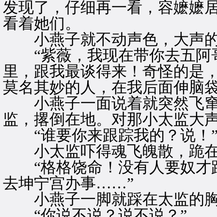
发现了，仔细再一看，容嬷嬷
看着她们。
小燕子就不动声色，大声的
“紫薇，我现在带你去五阿哥
里，跟我最谈得来！奇怪的是
莫名其妙的人，在我后面伸脑袋
小燕子一面说着就突然飞窜
监，撂倒在地。对那小太监大
“谁要你来跟踪我的？说！
小太监吓得魂飞魄散，跪在
“格格饶命！没有人要奴才跟
去坤宁宫办事……”
小燕子一脚就踩在太监的胸
“你说不说？说不说？”