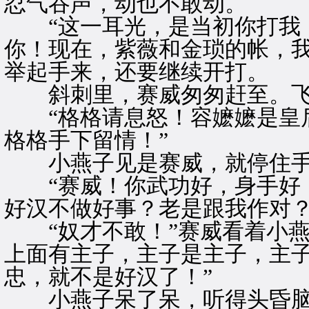
忍气吞声，动也不敢动。
“这一耳光，是当初你打我，
你！现在，紫薇和金琐的帐，我
举起手来，还要继续开打。
斜刺里，赛威匆匆赶至。飞
“格格请息怒！容嬷嬷是皇后
格格手下留情！”
小燕子见是赛威，就停住手
“赛威！你武功好，身手好，
好汉不做好事？老是跟我作对？
“奴才不敢！”赛威看着小燕
上面有主子，主子是主子，主
忠，就不是好汉了！”
小燕子呆了呆，听得头昏脑