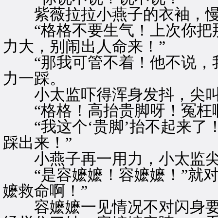
紫薇拉拉小燕子的衣袖，慢
“格格不要生气！上次你把那
力大，别闹出人命来！”
“那我可管不着！他不说，我
力一踩。
小太监吓得浑身发抖，尖叫
“格格！高抬贵脚呀！冤枉啊
“我这个‘贵脚’抬不起来了
踩出来！”
小燕子再一用力，小太监尖
“是容嬷嬷！容嬷嬷！”就对
嬷救命啊！”
容嬷嬷一见情况不对闪身要