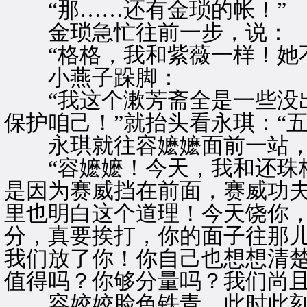
“那……还有金琐的帐！”
金琐急忙往前一步，说：
“格格，我和紫薇一样！她不
小燕子跺脚：
“我这个漱芳斋全是一些没出
保护咱己！”就抬头看永琪：“
永琪就往容嬷嬷面前一站，
“容嬷嬷！今天，我和还珠格
是因为赛威挡在前面，赛威功夫
里也明白这个道理！今天饶你
分，真要挨打，你的面子往那
我们放了你！你自己也想想清
值得吗？你够分量吗？我们尚且
容姣姣脸色铁青，此时此刻