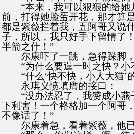
“本来，我可以狠狠的给她几
前，打得她脸蛋开花，那才算
都是紫薇拦着我，五阿哥又说
子，所以，我只好手下留情了
半箭之什！”
尔康吓了一跳，急得跺脚，
“为什么要逞一时之快？小不
“什么‘快不快，小人大猫’
永琪义愤填膺的接口：
“没办法忍了，我赞成小燕子
下利害！一个格格加一个阿哥
不像话了！”
尔康着急，看着紫薇，他已