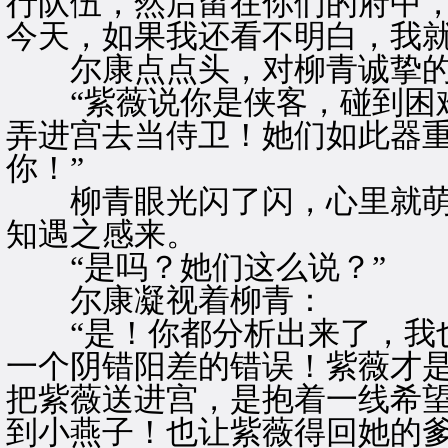
行队伍，然后留在你们的府中
今天，如果我还看不明白，我就
尔康点点头，对柳青诚挚的
“紫薇说你是侠客，碰到困难
弄进宫去当侍卫！她们如此器
你！”
柳青眼光闪了闪，心里就萌生
知遇之感来。
“是吗？她们这么说？”
尔康凝视着柳青：
“是！你都分析出来了，我也
一个阴错阳差的错误！紫薇才是
把紫薇送进宫，是抱着一线希
到小燕子！也让紫薇得回她的爹