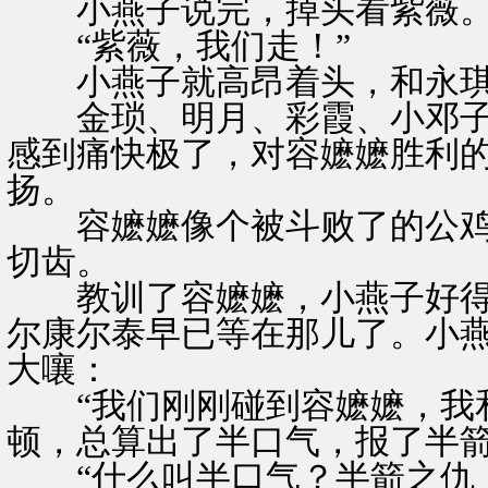
小燕子说完，掉头看紫薇
“紫薇，我们走！”
小燕子就高昂着头，和永琪
金琐、明月、彩霞、小邓子
感到痛快极了，对容嬷嬷胜利
扬。
容嬷嬷像个被斗败了的公鸡
切齿。
教训了容嬷嬷，小燕子好得
尔康尔泰早已等在那儿了。小
大嚷：
“我们刚刚碰到容嬷嬷，我和
顿，总算出了半口气，报了半箭
“什么叫半口气？半箭之仇！