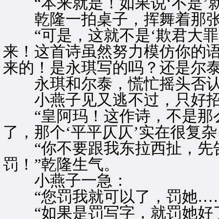
“本来就是！如果说‘不是’就
乾隆一拍桌子，挥舞着那张
“可是，这就不是‘欺君大罪
来！这首诗虽然努力模仿你的
来的！是永琪写的吗？还是尔泰
永琪和尔泰，慌忙摇头否
小燕子见又逃不过，只好招
“皇阿玛！这作诗，不是那么
了，那个‘平平仄仄’实在很复杂
“你不要跟我东拉西扯，先告
罚！”乾隆生气。
小燕子一急：
“您罚我就可以了，罚她……
“如果是罚写字，就罚她好了