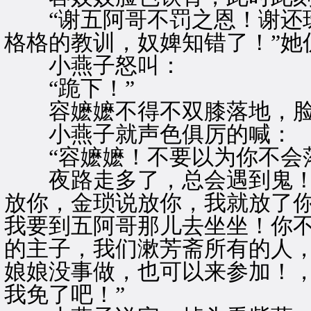
“谢五阿哥不罚之恩！谢还珠
格格的教训，奴婢知错了！”她
小燕子怒叫：
“跪下！”
容嬷嬷不得不双膝落地，脸
小燕子就声色俱厉的喊：
“容嬷嬷！不要以为你不会
夜路走多了，总会遇到鬼！
放你，金琐说放你，我就放了
我要到五阿哥那儿去坐坐！你
的主子，我们漱芳斋所有的人
娘娘没事做，也可以来参加！
我免了吧！”