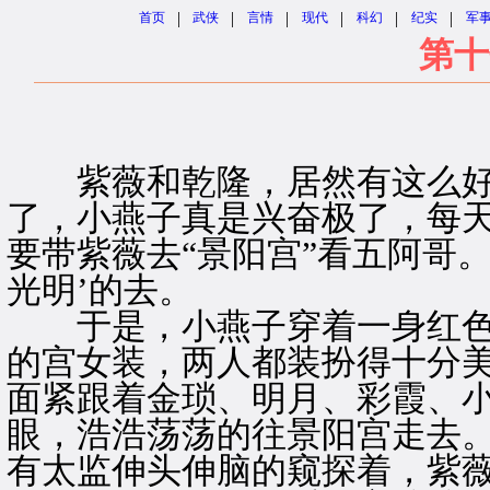
|
|
|
|
|
|
首页
武侠
言情
现代
科幻
纪实
军
第十
紫薇和乾隆，居然有这么好
了，小燕子真是兴奋极了，每
要带紫薇去“景阳宫”看五阿哥
光明’的去。
于是，小燕子穿着一身红色
的宫女装，两人都装扮得十分
面紧跟着金琐、明月、彩霞、
眼，浩浩荡荡的往景阳宫走去
有太监伸头伸脑的窥探着，紫