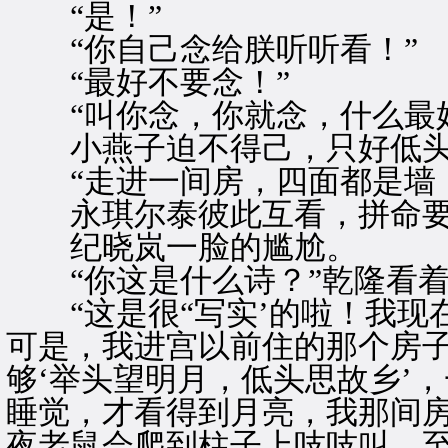
“是！”
“你自己念给朕听听看！”
“最好不要念！”
“叫你念，你就念，什么最好
小燕子迫不得己，只好低头
“走进一间房，四面都是墙，
永琪尔泰彼此互看，拼命要
纪晓岚一脸的尴尬。
“你这是什么诗？”乾隆看着
“这是很“写实’的啦！我现
可是，我进宫以前住的那个房
够‘举头望明月，低头思故乡’
睡觉，才看得到月亮，我那间
夜老鼠会爬到柱子上吱吱叫。至