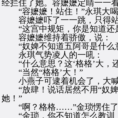
经拦住了她。容嬷嬷定睛一一
“容嬷嬷！站住！”永琪大喝
容嬷嬷吓了一一跳，只得站
“这宫中规矩，你是知道还是
容嬷嬷维持着骄傲，说：
“奴婢不知道五阿哥是什么意
永琪气势凌人的一吼：
“什么意思？这‘格格’大，还
“当然“格格’大！”
小燕子可逮着机会了，大
“放肆！说话居然不用“奴婢
她！”
“啊？格格……”金琐愣住了
“金琐，你不知道怎么教训，