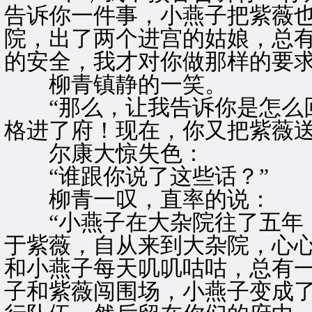
告诉你一件事，小燕子把紫薇
院，出了两个进宫的姑娘，总
的安全，我才对你做那样的要求
柳青镇静的一笑。
“那么，让我告诉你是怎么回
格进了府！现在，你又把紫薇送
尔康大惊失色：
“谁跟你说了这些话？”
柳青一叹，直率的说：
“小燕子在大杂院往了五年，
于紫薇，自从来到大杂院，心
和小燕子每天叽叽咕咕，总有
子和紫薇闯围场，小燕子变成