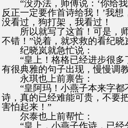
“没办法，师傅说：‘你给我
反正一定要作首诗给我！’我想
没看过，狗打架，我看过！
所以就写了这首！可是，师傅
不错！”说着，就求救的看纪晓
纪晓岚就急忙说：
“皇上！格格已经进步很多了
有很典雅的句子出现，慢慢调教
永琪也上前禀告：
“皇阿玛！小燕子本来字都不
诗，真的已经难能可贵，不要
害怕起来！”
尔泰也上前帮忙：
“皇上，小燕子作诗，已经分得