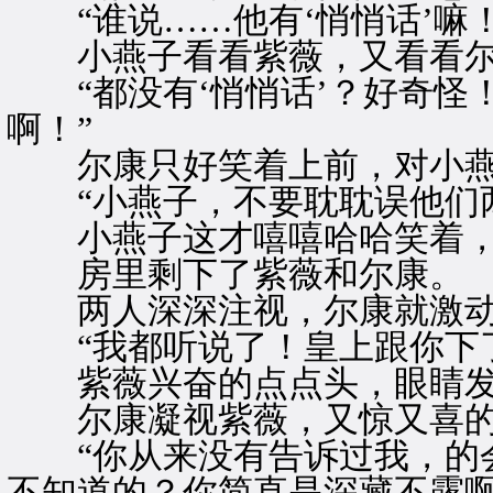
“谁说……他有‘悄悄话’嘛！
小燕子看看紫薇，又看看尔
“都没有‘悄悄话’？好奇怪
啊！”
尔康只好笑着上前，对小燕
“小燕子，不要耽耽误他们两
小燕子这才嘻嘻哈哈笑着，
房里剩下了紫薇和尔康。
两人深深注视，尔康就激动
“我都听说了！皇上跟你下了
紫薇兴奋的点点头，眼睛发
尔康凝视紫薇，又惊又喜的
“你从来没有告诉过我，的会
不知道的？你简直是深藏不露啊