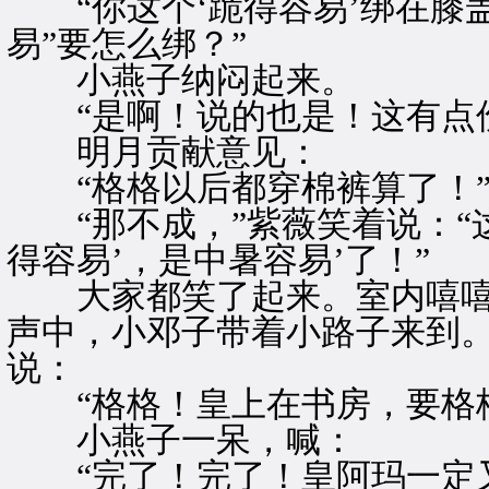
“你这个‘跪得容易’绑在膝盖
易”要怎么绑？”
小燕子纳闷起来。
“是啊！说的也是！这有点伤
明月贡献意见：
“格格以后都穿棉裤算了！
“那不成，”紫薇笑着说：“
得容易’，是中暑容易’了！”
大家都笑了起来。室内嘻嘻
声中，小邓子带着小路子来到
说：
“格格！皇上在书房，要格格
小燕子一呆，喊：
“完了！完了！皇阿玛一定又找