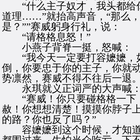
“什么主子奴才，我头都给你
道理……”就抬高声音，“那么
是？””赛威躬身行礼，说：
“请格格息怒！”
小燕子背脊一挺，怒喊：
“我今天一定要打容嬷嬷，如
倒，你要忠于你的主子，你就动
势凛然，赛威不得不往后一退
永琪就义正词严的大声喊
“赛威！你只要碰格格一下，
赦！你想想清楚！摸摸你脖子
的路？你也反了吗？”
容嬷嬷到这个时候，才知道