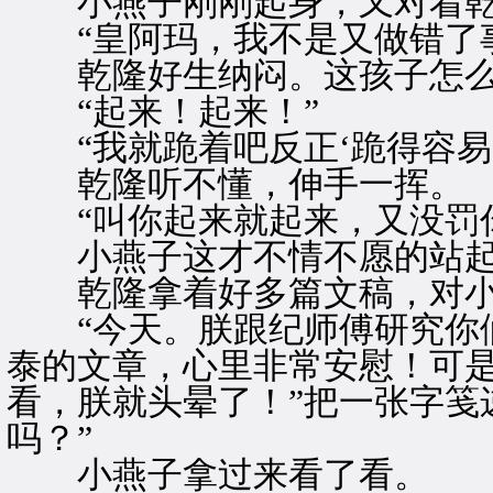
小燕子刚刚起身，又对着乾
“皇阿玛，我不是又做错了事
乾隆好生纳闷。这孩子怎么
“起来！起来！”
“我就跪着吧反正‘跪得容易’
乾隆听不懂，伸手一挥。
“叫你起来就起来，又没罚你
小燕子这才不情不愿的站起
乾隆拿着好多篇文稿，对小
“今天。朕跟纪师傅研究你们
泰的文章，心里非常安慰！可
看，朕就头晕了！”把一张字笺
吗？”
小燕子拿过来看了看。