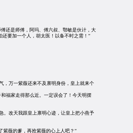
师傅还是师傅，阿玛、傅六叔、鄂敏是伙计，大
怕还要加一个人，胡太医！以备不时之需！”
气，万一紫薇还来不及禀明身份，皇上就来个
子和福家走得那么近。一定误会了！今天明摆
急。改天我跟皇上禀明心迹，让皇上把小燕予
了紫薇的爹，再抢紫薇的心上人吧？”