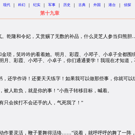
|
|
|
|
|
|
|
|
现代
科幻
纪实
军事
历史
古典
外国
港台
侦探
第十九章
。乾隆和令妃，又赏赐了无数的补品，什么灵芝人参当归熊胆…
。
金琐，笑吟吟的看着她。明月、彩霞、小邓子、小卓子全都围
月、彩霞、小邓子、小卓子，你们通通要学！我现在才知道，
书，还学作诗！还要天天练字！如果我可以做那些事，你就可以
被人欺负，就是你的事！”小燕子转移目标，喊着。
只会挨打不会还手的人，气死我了！”
作要灵活，鞭子要舞得活络……”说着，就呼呼呼的舞了一阵