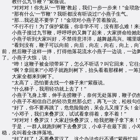
教什么九节鞭？”紫薇说。
“对对对！你先从‘一节鞭’教起，我们一步一步来！”金琐急
“那有什么‘一节鞭’？我听都没有听说过!”小燕子生气。
“那…我还是不要学了！”金琐对小燕子苦着脸说。
“不行不行！为了保护紫薇，你非学不可，没有那么难！来来
小燕子接过九节鞭，呼呼呼的又舞了起来，大家拼命给她
小燕子听到大家叫好，不禁得意洋洋，越舞越高兴。嘴里
“看到没有，鞭子可以向前，向后，向左，向右，向上，向下
前，然后鞭子这样一摔，打得他落花流水小燕子一边说，一边舞
了。小燕子大惊，说：
“哗！这鞭子被金琐带坏了，怎么不听话？叫它回来，它往外
“啊？拿回来?”小邓子就跑到树下，抬头看着那棵树，一筹
大家全都来到树下。
“太高了，恐怕要去找一个梯子来!”紫薇说。
“什么梯子，我用轻功就上去了！”
小燕子飞身上窜，伸手去捞鞭子，奈何无处落脚，鞭子仍然
小燕子不相信自己的轻功竟然那么烂，再飞一次，松枝勾住
“好了，你不要再跳了，危危险险的，呆会儿又撞了头！金琐，
“小邓子，我们来叠罗汉，试试看拿得着，拿不着！”
“对对对！叠罗汉！大家赶快叠罗汉，给我把鞭子拿下来！
于是，一群人就跑到树下去叠罗汉，小卓子在最下面，小邓
稳，尖叫着全体摔落地。
“好了好了！不要叠罗汉了，这个办法也行不通!”紫薇忙叫。