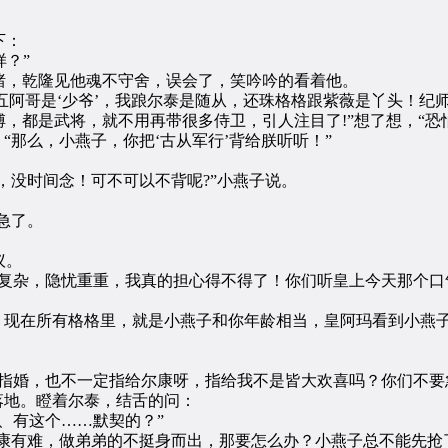
下：
？”
，乾隆见他魂不守舍，误会了，笑吟吟的看着他。
阿哥是‘少爷’，我踉尔泰是随从，还珠格格跟紫薇是丫头！纪
，都是武将，就不用再带很多侍卫，引人注目了!”想了想，“恐
那么，小燕子，你把‘古从军行’背给朕听听！”
没时间念！可不可以不背呢?”小燕子说。
急了。
议。
杂，隐忧重重，我真的担心得不得了！你们听皇上今天那个口
现在所有格格里，就是小燕子和你年龄相当，皇阿玛看到小燕
婚，也不一定指给尔康呀，指给我不是皆大欢喜吗？你们不要
落地。瞪着尔泰，结舌的问：
、有这个……默契的？”
康有难，做弟弟的不挺身而出，那要怎么办？小燕子总不能先抢