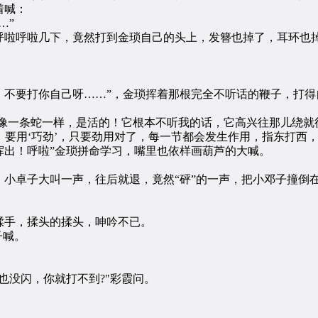
着喊：
…”
啦呼啦几下，竟然打到金琐自己的头上，发簪也掉了，耳环也掉
要打你自己呀……”，金琐挥着那根完全不听话的鞭子，打得
像一条蛇一样，是活的！它根本不听我的话，它高兴往那儿绕就
要用‘巧劲’，只要劲用对了，每一节都会发生作用，指东打西
挥出！呼啦”金琐拼命学习，嘴里也依样画葫芦的大喊。
卓子大叫一声，往后就退，竟然“砰”的一声，把小邓子撞倒
：
手，揉头的揉头，呻吟不已。
子喊。
没闪，你就打不到?"彩霞问。