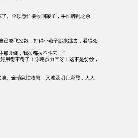
了。金琐急忙要收回鞭子，手忙脚乱之余，
自己簪飞发散，打得小燕子跳来跳去，看得众
往那儿绕，我拉都拉不住它！”
，好用得不得了！你用点力气呀！这不是纺纱，
在地。金琐急忙收鞭，又波及明月彩霞，人人