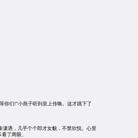
等你们!”小燕子听到皇上传唤。这才跳下了
泰潇洒，几乎个个郎才女貌，不禁欣悦。心里
多看了两眼。