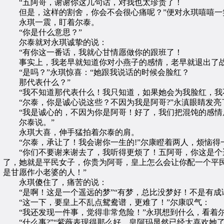
“五阿哥，谢谢你这几句话，对我也太珍贵了！
但是，这样的割舍，你会不会很心痛呢？”便对永琪嘻嘻一笑
永琪一震，盯着尔泰。
“你是什么意思？”
尔泰就对永琪诚挚的说：
“有你这一番话，我就心甘情愿做你的跟班了！
事实上，我老早就知道你对小燕子的感情，老早就退出了战
“是吗？”永琪惊喜：“她跟我说话的时候会脸红？
那代表什么？”
“我不知道那代表什么！我只知道，如果她会为我脸红，我
“尔泰，你是诚心说这些？不因为我是阿哥?”永滇眼睛发亮
“我是诚心的，不因为你是阿哥！好了，我们把混饨的感情局
尔泰说。”
永琪大喜，伸手猛拍着尔泰的肩。
“尔泰，承让了！我会谢你一生的!”尔康瞪着两人，烦恼得
“你们不要谢来谢去了，我听得更烦了！五阿哥，你这是个遥
了，她就是平民女子，你贵为阿哥，皇上怎么会让你配一个平
是甘愿作小老婆的人！”
永琪傻住了，痛苦的说：
“是啊！这是一个遥远的梦”“有梦，总比没梦好！不是有成语
“这一下，要皇上不乱点鸳鸯谱，更难了！”尔康叹气：
“我还发现一件事，觉得非常危险！”永琪想到什么，看着
“什么事?”“紫薇表现得那么好，皇阿玛显然已经太喜欢她了