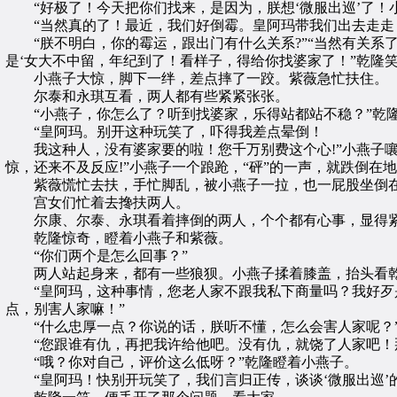
“好极了！今天把你们找来，是因为，朕想‘微服出巡’了！小
“当然真的了！最近，我们好倒霉。皇阿玛带我们出去走走，
“朕不明白，你的霉运，跟出门有什么关系?”“当然有关系
是‘女大不中留，年纪到了！看样子，得给你找婆家了！”乾隆
小燕子大惊，脚下一绊，差点摔了一跤。紫薇急忙扶住。
尔泰和永琪互看，两人都有些紧紧张张。
“小燕子，你怎么了？听到找婆家，乐得站都站不稳？”乾
“皇阿玛。别开这种玩笑了，吓得我差点晕倒！
我这种人，没有婆家要的啦！您千万别费这个心!”小燕子嚷小
惊，还来不及反应!”小燕子一个踉跄，“砰”的一声，就跌倒在
紫薇慌忙去扶，手忙脚乱，被小燕子一拉，也一屁股坐倒
宫女们忙着去搀扶两人。
尔康、尔泰、永琪看着摔倒的两人，个个都有心事，显得
乾隆惊奇，瞪着小燕子和紫薇。
“你们两个是怎么回事？”
两人站起身来，都有一些狼狈。小燕子揉着膝盖，抬头看乾
“皇阿玛，这种事情，您老人家不跟我私下商量吗？我好歹是
点，别害人家嘛！”
“什么忠厚一点？你说的话，朕听不懂，怎么会害人家呢？
“您跟谁有仇，再把我许给他吧。没有仇，就饶了人家吧！那
“哦？你对自己，评价这么低呀？”乾隆瞪着小燕子。
“皇阿玛！快别开玩笑了，我们言归正传，谈谈‘微服出巡’的