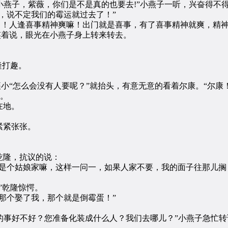
燕子，紫薇，你们是不是真的也要去!”小燕子一听，兴奋得不
说不定我们的霉运就过去了！”
了！人逢喜事精神爽嘛！出门就是喜事，有了喜事精神就爽，精神
笑着说，眼光在小燕子身上转来转去。
隆打趣。
“怎么会没有人要呢？”就抬头，有意无意的看着尔康。“尔康！
地。
在地。
紧紧张张。
隆，抗议的说：
个姑娘家嘛，这样一问一，如果人家不要，我的面子往那儿搁
”乾隆惊愕。
个娶了我，那个就是倒霉蛋！”
事好不好？您准备化装成什么人？我们去哪儿？”小燕子急忙转