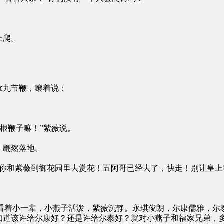
上爬。
九节鞭，嚷着说：
根鞭子嘛！”紫薇说。
，翩然落地。
要你和紫薇到御花园里去赏花！五阿哥已经去了，快走！别让皇上
看着小一辈，小燕子活泼，紫薇沉静。永琪俊朗，尔康儒雅，尔
知道该许给尔康好？还是许给尔泰好？就对小燕子和福家兄弟，