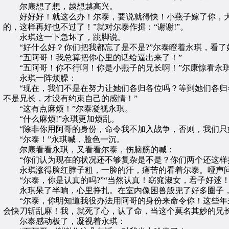
尔康想了想，越想越高兴。
好好好！就这么办！尔泰，要说就得快！小燕子嫁了你，大
的，这样再好也不过了！”就对尔泰作揖：“谢谢!”。
永琪这一下急坏了，跳脚说。
“好什么好？你们把我都忘了是不是?”尔泰瞪着永琪，看了
“五阿哥！我总算把你心里的话给逼出来了！”
“五阿哥！你不行啊！你是小燕子的兄长啊！”尔康惊看永
永琪一阵烦臊：
“现在，我们不是在努力让她们各归各位吗？等到她们各归各
不是兄长，才没有约束自己的感情！”
“这有点麻烦！”尔泰凝视永琪。
“什么麻烦!”永琪更加烦乱。
“除非你用阿哥的身份，命令我不加入战争，否则，我们只
“尔泰！”永琪喊，脸色一沉。
尔康看看永琪，又看看尔泰，伤脑筋的喊：
“你们认为现在的状况还不够复杂是不是？你们两个还这样
永琪涨得脸红脖子粗，一脸的汗，痛苦的看着尔泰。哑声
“尔泰，你是认真的吗?”“当然认真！窈窕淑女，君子好逑！
永琪呆了半晌，心里挣扎。在室内像困兽般兜了好多圈子，
“尔泰，你明知道我役办法用阿哥的身份来命令你！这些年来
会快刀斩乱麻！我，就死了心，认了命，当这个莫名其妙的兄长
尔泰感动极了，凝视着永琪：