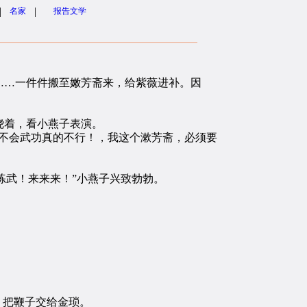
|
|
名家
报告文学
…一件件搬至嫩芳斋来，给紫薇进补。因
绕着，看小燕子表演。
不会武功真的不行！，我这个漱芳斋，必须要
练武！来来来！”小燕子兴致勃勃。
，把鞭子交给金琐。