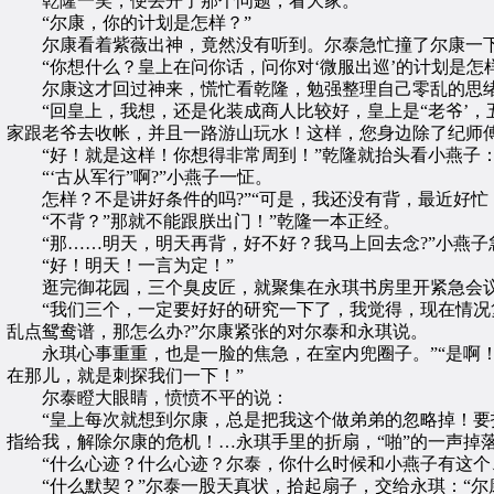
乾隆一笑，便丢开了那个问题，看大家。
“尔康，你的计划是怎样？”
尔康看着紫薇出神，竟然没有听到。尔泰急忙撞了尔康一
“你想什么？皇上在问你话，问你对‘微服出巡’的计划是怎样
尔康这才回过神来，慌忙看乾隆，勉强整理自己零乱的思绪
“回皇上，我想，还是化装成商人比较好，皇上是“老爷’，五
家跟老爷去收帐，并且一路游山玩水！这样，您身边除了纪师傅
“好！就是这样！你想得非常周到！”乾隆就抬头看小燕子：“
“‘古从军行”啊?”小燕子一怔。
怎样？不是讲好条件的吗?”“可是，我还没有背，最近好忙，
“不背？”那就不能跟朕出门！”乾隆一本正经。
“那……明天，明天再背，好不好？我马上回去念?”小燕子
“好！明天！一言为定！”
逛完御花园，三个臭皮匠，就聚集在永琪书房里开紧急会
“我们三个，一定要好好的研究一下了，我觉得，现在情况复
乱点鸳鸯谱，那怎么办?”尔康紧张的对尔泰和永琪说。
永琪心事重重，也是一脸的焦急，在室内兜圈子。”“是啊！
在那儿，就是刺探我们一下！”
尔泰瞪大眼睛，愤愤不平的说：
“皇上每次就想到尔康，总是把我这个做弟弟的忽略掉！要指
指给我，解除尔康的危机！…永琪手里的折扇，“啪”的一声掉
“什么心迹？什么心迹？尔泰，你什么时候和小燕子有这个
“什么默契？”尔泰一股天真状，拾起扇子，交给永琪：“尔