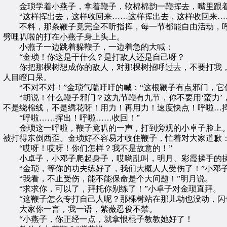
金琐学着小燕子，拿着鞭子，软棉棉韵一鞭挥去，嘴里跟
“这样挥出去，这样收回来……这样挥出去，这样收回来…
不料，那条鞭子竟完全不听指挥，每一节都能自由活动，呼
劈哩叭啦的打在小燕子身上头上。
小燕子一边跳着躲鞭子，一边着急的大喊：
“金琐！你这是干什么？是打敌人还是自己呀？
你把那棵树想成你的敌人，对那棵树招呼过去，不要打我，不
人目瞪口呆。
“不对不对！”金琐气喘吁吁的喊：“这根鞭子有点邪门，它
“胡说！什么鞭子邪门？这九节鞭有九节，你不要用‘蛮力’，
不是绕棉线，不是绣花呀！用力！再用力！速度快点！呼啦…
“呼啦……挥出！呼啦……收回！”
金琐这一呼啦，鞭子竟叭的一声，打到旁观的小卓子脸上。小
被打得东倒西歪。金琐好不容易才收住鞭子，忙着对大家道歉
“哎呀！哎呀！你们怎样？我不是故意的！”
小卓子，小邓子爬起身子，哎哟乱叫，明月、彩霞揉手的揉
“金琐，等你的功夫练好了，我们大概人人受伤了！”小邓
“我看，不止受伤，能不能保命是个大问题！”明月说。
“求求你，可以了，拜托你别练了！”小卓子对金琐直拜。
“这鞭子怎么专打自己人呢？那棵树站在那儿动也没动，闪也
大家你一言，我一语，紫薇忍俊不禁。
“小燕子，你正经一点，就拿恨棍子教教她好了！