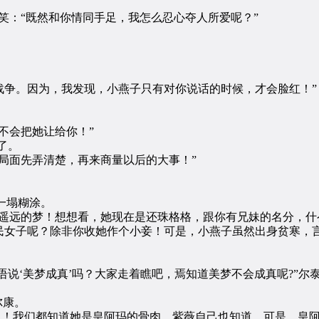
：“既然和你情同手足，我怎么忍心夺人所爱呢？”
争。因为，我发现，小燕子只有对你说话的时候，才会脸红！”
不会把她让给你！”
了。
面先弄清楚，再来商量以后的大事！”
一塌糊涂。
远的梦！想想看，她现在是还珠格格，跟你有兄妹的名分，什
民女子呢？除非你收她作个小妾！可是，小燕子虽然出身贫寒，
说‘美梦成真’吗？大家走着瞧吧，焉知道美梦不会成真呢?”尔
尔康。
！我们都知道她是皇阿玛的骨肉，紫薇自己也知道。可是，皇阿