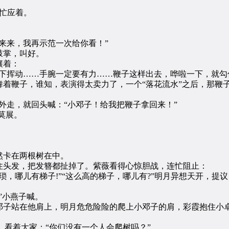
忙应着。
来，我再示范一次给你看！”
鼓掌，叫好。
嚷着：
挥动……手腕一定要有力……鞭子这样出去，哗啦一下，就勾
着鞭子，谁知，表演得太卖力了，一个“落花流水”之后，那鞭
走，就回头喊：“小邓子！给我把鞭子拿回来！”
莫展。
卡在两根树在中。
头发，把发簪都扯掉了。紫薇看得心惊胆战，连忙阻止：
哪儿有梯子!”“这么高的梯子，哪儿有?”明月异想天开，提议
”小燕子喊。
子站在他肩上，明月危危险险的爬上小邓子的肩，彩霞抱住小卓
看着大家：“你们没有一个人会爬树吗？”