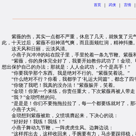
|
|
|
首页
武侠
言情
紫薇的伤，其实一点都不严重，休息了几天，就恢复了元气
此，十天过后，紫薇不但神清气爽，而且面颊红润，精神抖擞
这天风和日丽，云淡风清。
小燕子兴冲冲的站在院子里，手里抡着一条九节鞭。紫薇和
“紫薇，你的身体完全好了，我要开始教你武功了！金琐、明
想出保护自己的办法；那就是：人人会武功，个个是高手！”
“你要我学那个东西。我是绝对不行的。”紫薇笑着说。”
“什么绝对不行？你看，我都学了‘礼运大同篇”，都念了四
“你饶了我吧！我真的没办法！”紫薇躲开，笑着。
“金琐！你第一个来练，你责任重大，下次紫薇再被人带走，
“我？”金琐愕然的问。
“是是是！你们不要拖拖拉拉了，每一个都要练就对了，那有
小燕子大叫。
金琐想到紫薇被欺，义愤填膺起来，下决心的说：
“好好好！我练！我练！”
小燕子舞动九节鞭，一阵虎虎生风。边舞边说：
“这样挥出去，这样收回来，手腕要有力，马步要踩得稳，动