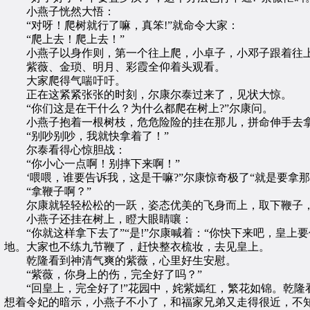
小燕子恍然大悟：
“对呀！爬树就行了嘛，真笨!”就命令大家：
“爬上去！爬上去！”
小燕子以身作则，第一个往上爬，小卓子，小邓子跟着往
紫薇、金琐、明月、彩霞全仰着头观看。
大家爬得气喘吁吁。
正在这紧紧张张的时刻，尔康尔泰过来了，见状大惊。
“你们这是在干什么？为什么都爬在树上?”尔康问。
小燕子抱着一根树枝，危危险险的挂在那儿，拼命伸手去拿
“别吵别吵，我就快拿着了！”
尔泰看得心惊胆战：
“你小心一点啊！别摔下来啊！”
‘喂喂，谁要告诉我，这是干嘛?”尔康惊奇极了“就是要拿那
“拿鞭子啊？”
尔康就轻轻松松的一跃，姿态优美的飞身而上，取下鞭子
小燕子还挂在树上，瞪大眼睛嚷：
“你就这样拿下去了”“是!”尔康喊着：“你快下来吧，皇上
地。大家也不练九节鞭了，赶快整衣梳妆，去见皇上。
乾隆看到神清气爽的紫薇，心里好生安慰。
“紫薇，你身上的伤，完全好了吗？”
“回皇上，完全好了!”花园中，姹紫嫣红，繁花如锦。乾隆
想着令妃的暗示，小燕子不小了，和福家兄弟又走得很近，不