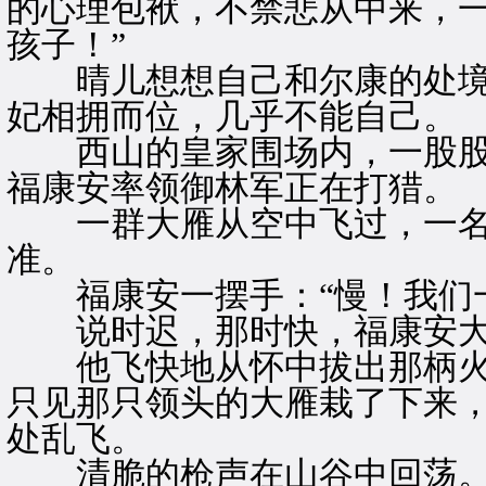
的心理包袱，不禁悲从中来，一
孩子！”
晴儿想想自己和尔康的处境
妃相拥而位，几乎不能自己。
西山的皇家围场内，一股股
福康安率领御林军正在打猎。
一群大雁从空中飞过，一名
准。
福康安一摆手：“慢！我们一
说时迟，那时快，福康安大喝
他飞快地从怀中拔出那柄火枪
只见那只领头的大雁栽了下来
处乱飞。
清脆的枪声在山谷中回荡