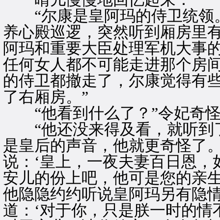
“尔康是皇阿玛的侍卫统领。
养心殿巡逻，突然听到厢房里
阿玛和重要大臣处理军机大事
任何女人都不可能走进那个房
的侍卫都撤走了，尔康觉得有
了右厢房。”
“他看到什么了？”令妃奇怪
“他还没来得及看，就听到了
是皇后的声音，他就更奇怪了
说：‘皇上，一夜夫妻百日恩，
安儿的份上吧，他可是您的亲生
他隐隐约约听说皇阿玛另有隐
道：‘对于你，只是朕一时的情