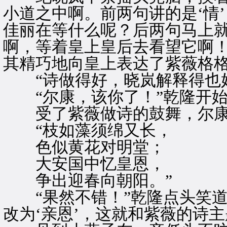
小道之中啊。前两句讲的是‘情’
佳丽在等什么呢？后两句马上
啊，等着皇上皇后去看望它啊！
其精巧地向皇上表达了紫薇格格
“诗做得好，晓岚解释得也好
“尔康，该你了！”乾隆开始
受了紫薇做诗的鼓舞，尔康
“枝如藻须绵又长，
色似黄花对明堂；
大安国中忆皇恩，
争出迎春向朝阳。”
“果然不错！”乾隆点头笑道，
改为‘亲恩’，这就和紫薇的诗主