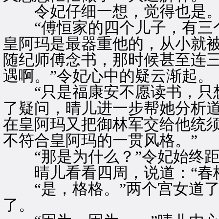
令妃仔细一想，觉得也是
“傅恒家的四个儿子，有三个
皇阿玛是最器重他的，从小就
随纪师傅念书，那时候甚至连
遇啊。”令妃心中的疑云渐起。
“只是福康安不愿读书，只想
了疑问，晴儿进一步帮她分析道
在皇阿玛又把御林军交给他统
不符合皇阿玛的一贯风格。”
“那是为什么？”令妃始终距
晴儿看看四周，说道：“春梅
“是，格格。”两个宫女道了
了。