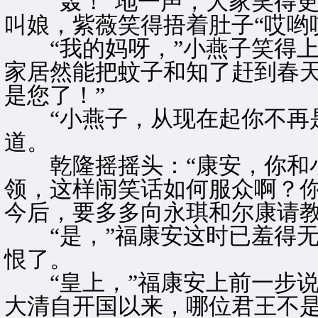
“轰！”地一声，大家笑得更
叫娘，紫薇笑得捂着肚子“哎哟
“我的妈呀，”小燕子笑得上
家居然能把蚊子和知了赶到春
是您了！”
“小燕子，从现在起你不再是
道。
乾隆摇摇头：“康安，你和小
领，这样闹笑话如何服众啊？
今后，要多多向永琪和尔康请教
“是，”福康安这时已羞得无
恨了。
“皇上，”福康安上前一步说
大清自开国以来，哪位君王不