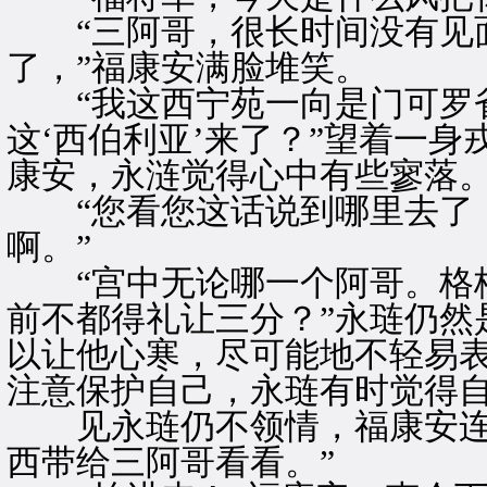
“三阿哥，很长时间没有见面
了，”福康安满脸堆笑。
“我这西宁苑一向是门可罗雀
这‘西伯利亚’来了？”望着一
康安，永涟觉得心中有些寥落
“您看您这话说到哪里去了，
啊。”
“宫中无论哪一个阿哥。格格
前不都得礼让三分？”永琏仍然
以让他心寒，尽可能地不轻易
注意保护自己，永琏有时觉得
见永琏仍不领情，福康安连忙
西带给三阿哥看看。”