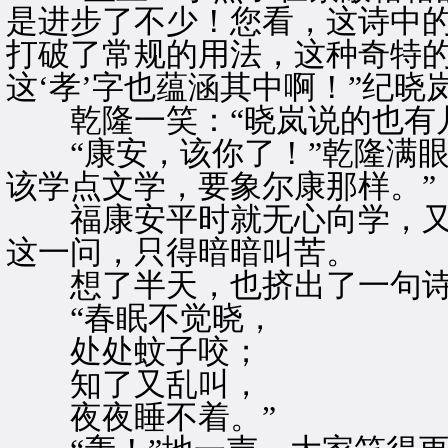
是进步了不少！您看，这诗中的‘
打破了常规的用法，这种奇特
这‘孝’字也蕴涵其中啊！”纪晓
乾隆一笑：“晓岚说的也有几
“康安，该你了！”乾隆满眼
该学点文学，要象尔康那样。”
福康安平时就无心向学，又
这一问，只得暗暗叫苦。
想了半天，也挤出了一句
“春眠不觉晓，
处处蚊子咬；
知了又乱叫，
夜夜睡不着。”