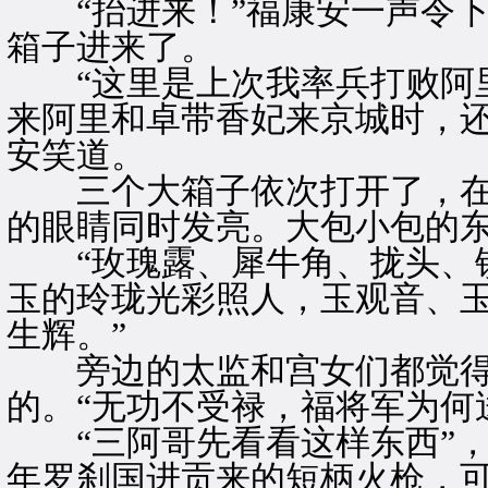
“抬进来！”福康安一声令下
箱子进来了。
“这里是上次我率兵打败阿里
来阿里和卓带香妃来京城时，还
安笑道。
三个大箱子依次打开了，在
的眼睛同时发亮。大包小包的
“玫瑰露、犀牛角、拢头、镜
玉的玲珑光彩照人，玉观音、
生辉。”
旁边的太监和宫女们都觉得
的。“无功不受禄，福将军为何
“三阿哥先看看这样东西”，
年罗刹国进贡来的短柄火枪，