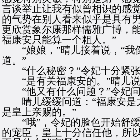
言谈举止让我有似曾相识的感
的气势在别人看来似乎是具有
更欣赏象尔康那样懦雅广博，
福康安只能算一个粗人。”
“娘娘，”晴儿接着说，“我
道。”
“什么秘密？”令妃十分紧张
“是有关福康安的。”晴儿说
“他又有什么问题？”令妃问
晴儿缓缓问道：“福康安是大
是皇上亲赐的。”
“哦”，令妃的脸色开始舒缓
的宠臣，皇上十分信任他，所