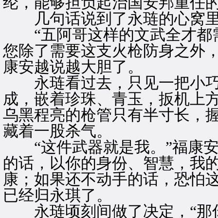
纶，能够担负起治国安邦重任的
几句话说到了永琏的心窝
“五阿哥这样的文武全才都需
您除了需要这支火枪防身之外，
康安越说越大胆了。
永琏看过去，只见一把小巧
成，嵌着珍珠、青玉，扳机上
乌黑程亮的枪管只有半寸长，
藏着一股杀气。
“这件武器就是我。”福康安
的话，以你的身份、智慧，我
康；如果还不动手的话，恐怕
已经归永琪了。
永琏顷刻间做了决定，“那你