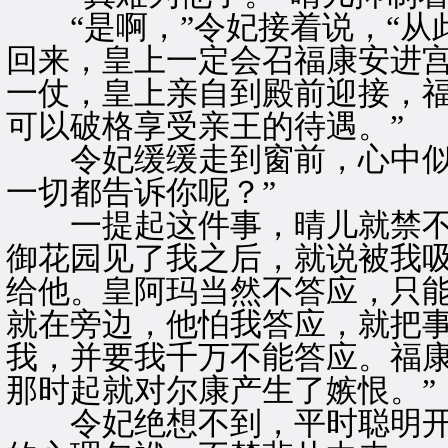
“是啊，”令妃接着说，“从
回来，皇上一定会召福康安进
一仗，皇上亲自到殿前迎接，
可以破格享受亲王的待遇。”
令妃缓缓走到窗前，心中似有
一切都告诉你呢？”
一提起这件事，晴儿就禁不住
御花园见了我之后，就说被我
给他。皇阿玛当然不答应，只
就在旁边，他怕我答应，就把
我，并要我千万不能答应。福
那时起就对尔康产生了嫉恨。”
令妃绝想不到，平时聪明开