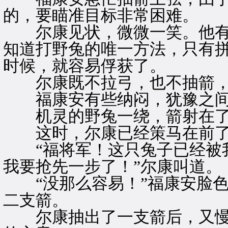
的，要瞄准目标非常困难。
尔康见状，微微一笑。他有
知道打野兔的唯一方法，只有
时候，就容易俘获了。
尔康既不拉弓，也不抽箭，
福康安有些纳闷，犹豫之间
机灵的野兔一绕，箭射在了
这时，尔康已经策马在前
“福将军！这只兔子已经被我
我要抢先一步了！”尔康叫道。
“没那么容易！”福康安脸色
二支箭。
尔康抽出了一支箭后，又慢