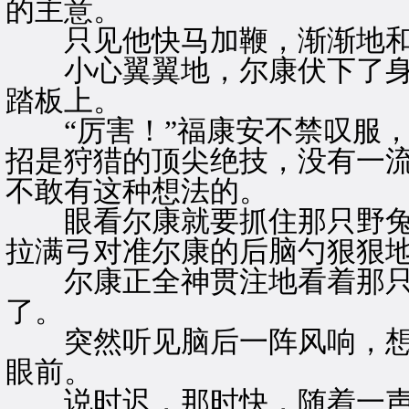
的主意。
只见他快马加鞭，渐渐地和
小心翼翼地，尔康伏下了身
踏板上。
“厉害！”福康安不禁叹服，
招是狩猎的顶尖绝技，没有一
不敢有这种想法的。
眼看尔康就要抓住那只野兔
拉满弓对准尔康的后脑勺狠狠
尔康正全神贯注地看着那只
了。
突然听见脑后一阵风响，想
眼前。
说时迟，那时快，随着一声大