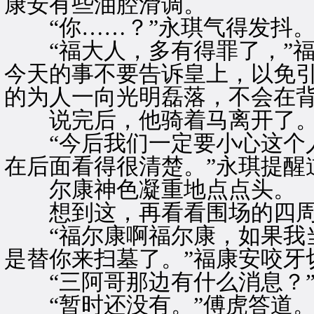
康安有些油腔滑调。
“你……？”永琪气得发抖
“福大人，多有得罪了，”福
今天的事不要告诉皇上，以免
的为人一向光明磊落，不会在背
说完后，他骑着马离开了
“今后我们一定要小心这个人
在后面看得很清楚。”永琪提醒
尔康神色凝重地点点头。
想到这，再看看围场的四周
“福尔康啊福尔康，如果我当
是替你来扫墓了。”福康安咬牙
“三阿哥那边有什么消息？
“暂时还没有。”傅虎答道