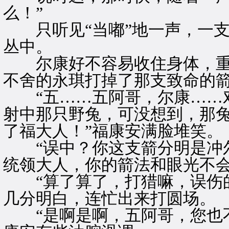
么！”
只听见“当嘟”地一声，一支
丛中。
尔康好不容易收住身体，重
不舍的永琪打掉了那支致命的
“五……五阿哥，尔康……对
射中那只野兔，可没想到，那
了福大人！”福康安满脸堆笑。
“误中？你这支箭分明是冲尔
统领大人，你的箭法和眼光不会
“算了算了，打猎嘛，误伤的
几分明白，连忙出来打圆场。
“是啊是啊，五阿哥，您也不