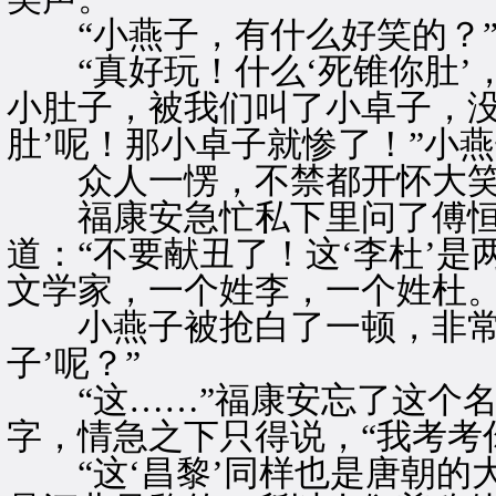
“小燕子，有什么好笑的？”
“真好玩！什么‘死锥你肚’，
小肚子，被我们叫了小卓子，没
肚’呢！那小卓子就惨了！”小
众人一愣，不禁都开怀大
福康安急忙私下里问了傅恒
道：“不要献丑了！这‘李杜’
文学家，一个姓李，一个姓杜。
小燕子被抢白了一顿，非常不
子’呢？”
“这……”福康安忘了这个名
字，情急之下只得说，“我考考
“这‘昌黎’同样也是唐朝的