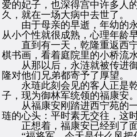
爱的妃子，也深得宫中许多人
久，就在一场大病中去世了。
由于母亲的早逝，年幼的永
从小个性就很成熟，心理年龄
直到有一天，乾隆重返西宁
棋书画，看着庭院里的小桥流
从那以后，永涟就被传进御
隆对他们兄弟都寄予了厚望。
永琏此刻会见的客人正是乾
子，现为御林军统领的福康安
从福康安刚踏进西宁苑的一
琏的心头：平时素无交往，这
正想着，福康安已经到了面
“福将军，今天是什么风把你