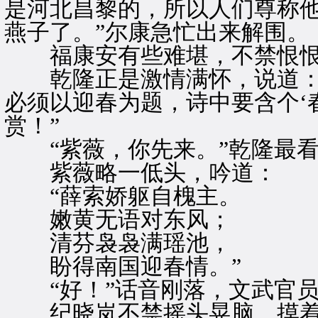
是河北昌黎的，所以人们尊称他
燕子了。”尔康急忙出来解围。
福康安有些难堪，不禁恨恨
乾隆正是激情满怀，说道：“
必须以迎春为题，诗中要含个‘
赏！”
“紫薇，你先来。”乾隆最看
紫薇略一低头，吟道：
“薛索娇躯自槐主。
嫩黄无语对东风；
清芬袅袅满瑶池，
盼得南国迎春情。”
“好！”话音刚落，文武官员
纪晓岚不禁摇头晃脑，摸着胡