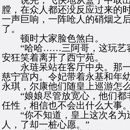
说完，飞快地从盒子中取出
膛，在众人都还没反应过来的时
一声巨响，一阵呛人的硝烟之
了。
顿时大家脸色煞白。
“哈哈……三阿哥，这玩艺容
安狂笑着离开了西宁苑。
永琏呆站在客厅中央。那一
慈宁宫内。令妃带着永基和年幼
永琪，尔康他们随皇上巡游怎么
“娘娘尽管放宽心，他们都非
任性，相信也不会出什么大事。
“你不知道，皇上这次名为巡
人，了却一桩心愿。”