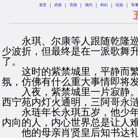
|
|
|
|
|
|
首页
武侠
言情
现代
科幻
纪实
军
永琪、尔康等人跟随乾隆巡
少波折，但最终是在一派歌舞
了。
这时的紫禁城里，平静而繁
氛，仿佛有什么重大事情即将
入夜，紫禁城里一片寂静。
西宁苑内灯火通明，三阿哥永
永琏年长永琪五岁，他少年
内向的人，内心世界总是让人
他的母亲肖贤皇后知书达礼