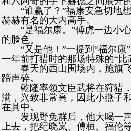
和六阿哥的手下赫德之间展开的
“谁赢了？”福康安急切地想
赫赫有名的大内高手。
“是福尔康。”傅虎一边小心
的脸色。
“又是他！”一提到“福尔康
一年前打猎时的那场特殊的“比
春天的西山围场内，施旗飞
蹄声碎。
乾隆率领文臣武将在狩猎，
满，兴致非常高，因此小燕子
在其中。
发现野兔群后，他大喝一声
上去，把纪晓岚、傅桓。福伦