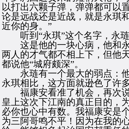
以打出六颗子弹，弹弹都可以
论是远战还是近战，就是永琪
近你的身。”
听到“永琪”这个名字，永琏
这是他的一块心病，他和永
两人的才气都不相上下，但他
都说他“城府颇深”。
永琏有一个最大的弱点：他
永琪相比，这方面就逊色了许
福康安看准了机会，再次说道
皇上这次下江南的真正目的，
必你也心中有数。我福康安是
为三阿哥鸣不平！因为在我的