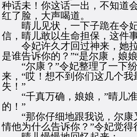
种话未！你这话一出，不知道会
红了脸，大声喝道。
晴儿见状，一下子跪在令妃面
信，晴儿敢以生命担保，这件事
令妃许久才回过神来，她拉起
是谁告诉你的？”“是尔康，娘娘
“尔康？”令妃整理了一下纷
来，“哎！想不到你们这几个我
失！”
“千真万确，娘娘，”晴儿准
的！”
“那你仔细地跟我说，尔康又
情他为什么告诉你？”令妃觉得
晴儿慢慢地回忆起来：