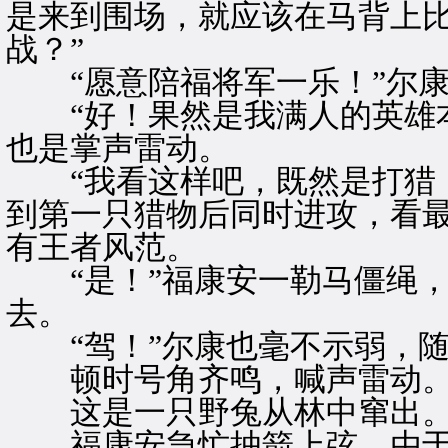
是来到围场，就应该在马背上
战？”
“愿意陪福将军一乐！”尔康
“好！果然是我满人的英雄本
也是掌声雷动。
“我看这样吧，既然是打猎，
到第一只猎物后同时进攻，看最
有王者风范。
“是！”福康安一勒马僵绳，
去。
“驾！”尔康也毫不示弱，随
顿时号角齐鸣，喊声雷动
这是一只野兔从林中窜出
福康安急忙抽箭上弦，由于野