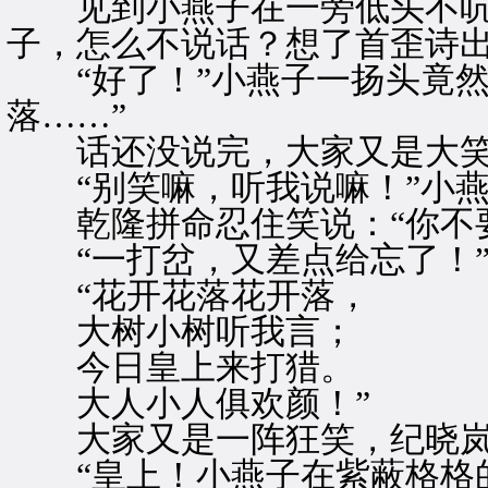
见到小燕子在一旁低头不吭声
子，怎么不说话？想了首歪诗出
“好了！”小燕子一扬头竟然
落……”
话还没说完，大家又是大
“别笑嘛，听我说嘛！”小燕
乾隆拼命忍住笑说：“你不要
“一打岔，又差点给忘了！”
“花开花落花开落，
大树小树听我言；
今日皇上来打猎。
大人小人俱欢颜！”
大家又是一阵狂笑，纪晓岚
“皇上！小燕子在紫蔽格格的