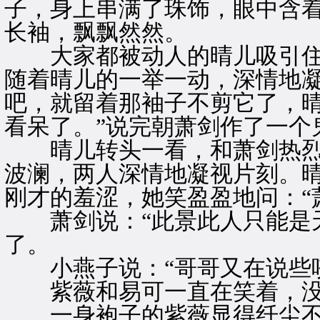
子，身上串满了珠饰，眼中含
长袖，飘飘然然。
大家都被动人的晴儿吸引住
随着晴儿的一举一动，深情地凝
吧，就留着那袖子不剪它了，
看呆了。”说完朝萧剑作了一个
晴儿转头一看，和萧剑热烈
波澜，两人深情地凝视片刻。
刚才的羞涩，她笑盈盈地问：“
萧剑说：“此景此人只能是天
了。
小燕子说：“哥哥又在说些咬
紫薇和易可一直在笑着，没
一身袍子的紫薇显得纤尘不