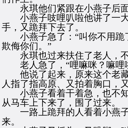
永琪他们紧跟在小燕子后
小燕子吱哩叭啦他讲了一大
手，又跪拜下去了。
小燕子急了：“叫你不用跪了
欺侮你们。”
永琪也过来扶住了老人，不
老人急了，“哩嘛咪？嘛哩啦
他说了起来，原来这个老藏
人指了指高原、又拍着胸口，
小燕子看着干着急，也不知
从马车上下来了，围了过来。
一路上跪拜的人看着小燕子
来。