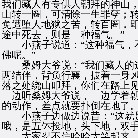
我们藏人有专供人朝拜的神山
山转一圈，可清除一生罪孽；
免遭堕人地狱之苦，转百圈，
途中死去，则是一种福气。”
小燕子说道：“这种福气，不
佛呢。”
桑姆大爷说：“我们藏人的这
两结伴，背负行襄，披着一身
落之处绕山叩拜，你们在路上见
一边听桑姆大爷说，一边学着
的动作，差点就要扑倒在地了
小燕子边做边说昔：“这就是
哦，是五体投地，头下地，双手
大家忍不住哈哈大笑起来