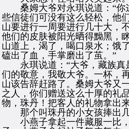
桑姆大爷对永琪说道：“你这
些信徒们可没有这么轻松，他
山要进行一周要进行几十大，
他们的皮肤被阳光晒得黝黑，
山道上，渴了，喝口泉水；饿
磕出了血，手掌磨出了茧。”
永琪说道：“大爷，藏族真是
们的敬意，我敬大爷。一杯，
山该告辞赶路了。桑姆大爷又一
之人，你们赠送这么十厚的礼
物，珠丹！把客人的礼物拿出来
那个叫珠丹的小女孩捧出几
小燕子拿起一件藏服一比，