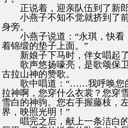
正说着，迎亲队伍到了新郎
小燕子不知不觉就挤到了前
身旁。
小燕子说道：“永琪，快看，
着锦缎的垫子上面。”
新娘子下马时，伴女唱起了
歌声悠扬嚎亮，是歌颂保卫
古拉山神的赞歌。
歌中唱道：“……我呼唤您的
拉神啊，您穿什么衣裳？您穿
雪白的神驹。您右手握藤枝，
界，映照光明！”
唱完之后，献上一条洁白的