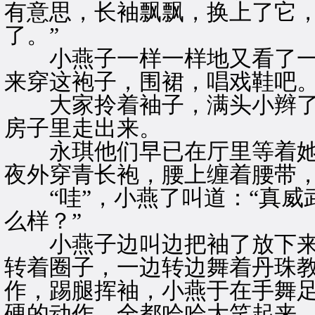
有意思，长袖飘飘，换上了它
了。”
小燕子一样一样地又看了一遍
来穿这袍子，围裙，唱戏鞋吧。
大家拎着袖子，满头小辫了
房子里走出来。
永琪他们早已在厅里等着她
夜外穿青长袍，腰上缠着腰带
“哇”，小燕了叫道：“真威
么样？”
小燕子边叫边把袖了放下来
转着圈子，一边转边舞着丹珠
作，踢腿挥袖，小燕于在手舞
硬的动作，全都哈哈大笑起来