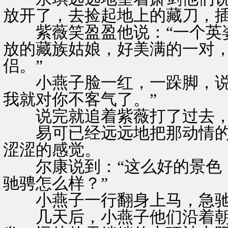
放开了，去捡起地上的藏刀，
紫薇笑盈盈他说：“一个英姿
放的藏族姑娘，好美满的一对
侣。”
小燕子脸一红，一跺脚，说：
我就对你不客气了。”
说完就追着紫薇打了过去，
易可已经远远地把那动情的
涩涩的感觉。
尔康说到：“这么好的景色，
驰骋怎么样？”
小燕子一行翻身上马，急驰
几天后，小燕子他们沿着朝