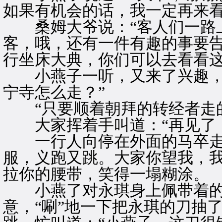
如果有机会的话，我一定再来看
桑姆大爷说：“客人们一路上
客，哦，还有一件有趣的事要
行坐床大典，你们可以去看看这
小燕子一听，又来了兴趣，追
宁寺怎么走？”
“只要顺着朝拜的转经者走的
大家挥着手叫道：“再见了，
一行人向停在外面的马卒走
服，义跑又跳。大家你望我，
拉你的腰带，笑得一塌糊涂。
小燕了对永琪身上佩带着的
意，“唰”地一下把永琪的刀抽