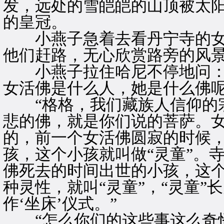
发，远处的雪皑皑的山顶被太
的皇冠。
小燕子急着去看丹宁寺的女
他们赶路，无心欣赏路旁的风
小燕子拉住哈尼不停地问：“
女活佛是什么人，她是什么佛呢
“格格，我们藏族人信仰的宗
悲的佛，就是你们说的菩萨。
的，前一个女活佛圆寂的时候
孩，这个小孩就叫做“灵童”。
佛死去的时间出世的小孩，这
种灵性，就叫“灵童”，“灵童
作‘坐床’仪式。”
“怎么你们的这些事这么奇怪！