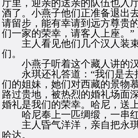
厅里，迎亲的送亲的队伍也入厅
酒了。小燕子他们正准备退出去
请留步，能有幸请到远方尊贵
们一家的荣幸，请客人上座。”
主人看见他们几个汉人装束
们。
小燕子听着这个藏人讲的汉
永琪还礼答道：“我们是去拉
们的姐妹，她们对西藏的景物
路过贵地，被热烈的婚礼场面
婚礼是我们的荣幸。哈尼，送上
哈尼奉上一匹绸缎，一串红
主人昏气洋洋，亲自把永琪
哈达。