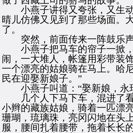
做了西藏土司的驸马的故事。
小燕子讲得又夸张，又生动
晴儿仿佛又见到了那些场面。
了。
突然，前面传来一阵鼓乐声
小燕子把马车的帘子一掀，探
闹，一大堆人，帐篷用彩带装
一个漂亮的姑娘骑在马上。哈尼
民在迎娶新娘子。”
小燕子叫道：“娶新娘，永琪
几个人下马下车，混进了看
小辫的藏族姑娘，骑着一匹漂
珊瑚，琉璃珠，亮冈闪地在头
服，腰间扎着腰带，拖着长长