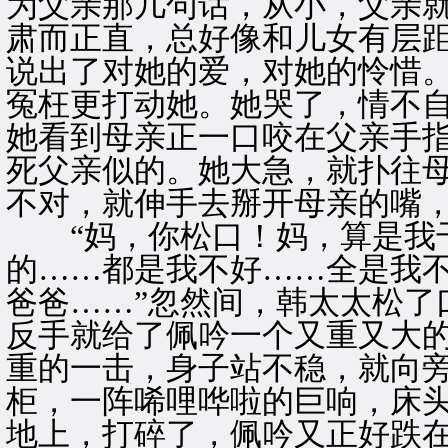
为父亲那几句话，从小，父亲
肃而正直，总好像和儿女有层
说出了对她的爱，对她的怜惜
冤枉更打动她。她哭了，情不
她看到母亲正一口咬在父亲手
死父亲似的。她大急，就扑往
不对，就伸手去掰开母亲的嘴
“妈，你松口！妈，算是我干
的……都是我不好……全是我
爸爸……”忽然间，韩太太松了
反手就给了佩吟一个又重又大
重的一击，身子站不稳，就向
柜，一阵唏哩哗啦的巨响，床
地上，打碎了，佩吟又正好跌