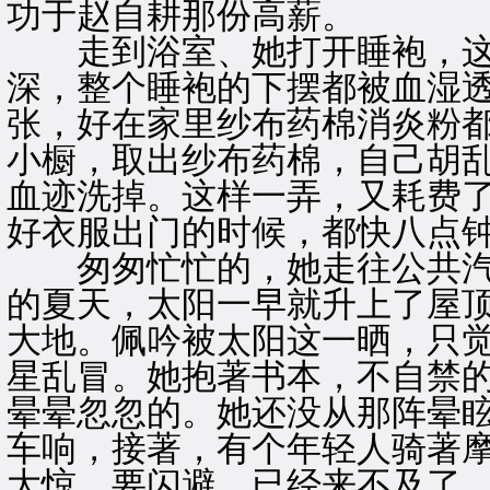
功于赵自耕那份高薪。
走到浴室、她打开睡袍，这
深，整个睡袍的下摆都被血湿
张，好在家里纱布药棉消炎粉
小橱，取出纱布药棉，自己胡
血迹洗掉。这样一弄，又耗费
好衣服出门的时候，都快八点
匆匆忙忙的，她走往公共汽
的夏天，太阳一早就升上了屋
大地。佩吟被太阳这一晒，只
星乱冒。她抱著书本，不自禁
晕晕忽忽的。她还没从那阵晕
车响，接著，有个年轻人骑著
大惊，要闪避，已经来不及了。