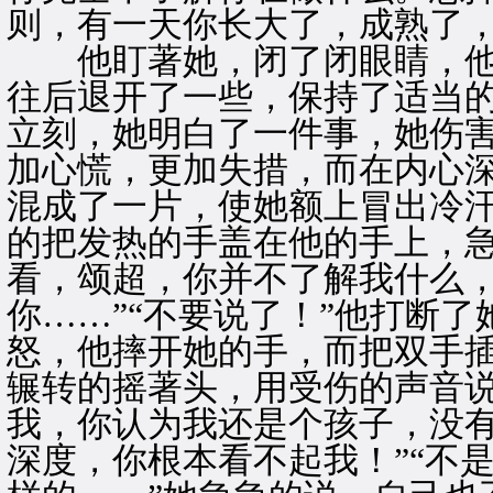
则，有一天你长大了，成熟了，
他盯著她，闭了闭眼睛，他
往后退开了一些，保持了适当
立刻，她明白了一件事，她伤
加心慌，更加失措，而在内心
混成了一片，使她额上冒出冷
的把发热的手盖在他的手上，急
看，颂超，你并不了解我什么
你……”“不要说了！”他打断
怒，他摔开她的手，而把双手
辗转的摇著头，用受伤的声音说
我，你认为我还是个孩子，没
深度，你根本看不起我！”“不