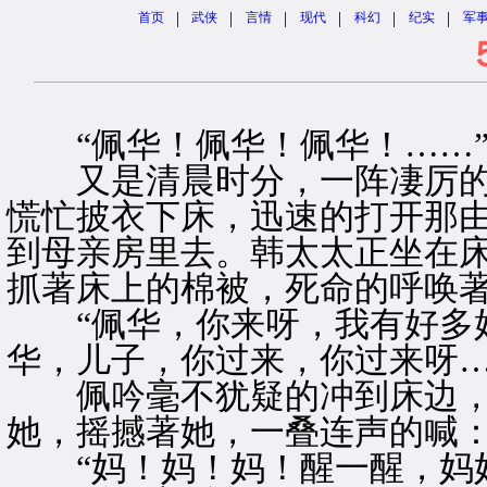
|
|
|
|
|
|
首页
武侠
言情
现代
科幻
纪实
军
“佩华！佩华！佩华！……
又是清晨时分，一阵凄厉的
慌忙披衣下床，迅速的打开那
到母亲房里去。韩太太正坐在
抓著床上的棉被，死命的呼唤
“佩华，你来呀，我有好多好
华，儿子，你过来，你过来呀…
佩吟毫不犹疑的冲到床边，
她，摇撼著她，一叠连声的喊
“妈！妈！妈！醒一醒，妈妈