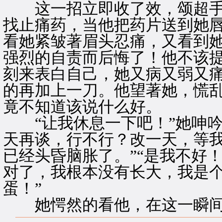
这一招立即收了效，颂超手
找止痛药，当他把药片送到她
看她紧皱著眉头忍痛，又看到
强烈的自责而后悔了！他不该
刻来表白自己，她又病又弱又
的再加上一刀。他望著她，慌
竟不知道该说什么好。
“让我休息一下吧！”她呻吟
天再谈，行不行？改一天，等
已经头昏脑胀了。”“是我不好
对了，我根本没有长大，我是
蛋！”
她愕然的看他，在这一瞬间