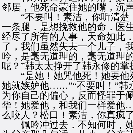
邻居，他死命蒙住她的嘴，沉
“不要叫！素洁，你听清楚，
一条腿，是想挽救他的命，医
经尽了所有的人事，天命如此
了，我们虽然失去一个儿子，
吟，是毫无道理的，毫无道理
呢？”韩太太挣开了韩永修的掌
“是她！她咒他死！她要他死
她就嫉妒他……”“不要叫！”
为你自己的偏心，反而怪罪于
华！她爱他，和我们一样爱他…
么咬人？松口！素洁，你真疯了
佩吟冲过去，不知何时，她