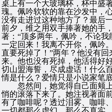
桌上有一个大玻璃杯，杯中盛
瑰。佩吟软软的靠在沙发中，
没有走进过这种地方了？最后
前夕，维之用双手捧著她的手
著：“顶多两年，佩吟，不论我
一定回来！我离不开你，佩吟
直要死掉了！”两年？他没有回
来。他也没有死掉，他活得好
切山盟海誓，尽成虚话！什么
情是什么？爱情只是小说家笔
忽然间，她觉得自己面颊上
悄的滚落下来了。她注视著面
有了咖啡呢？透过泪雾、咖啡
一切都那么虚幻，那么不真实