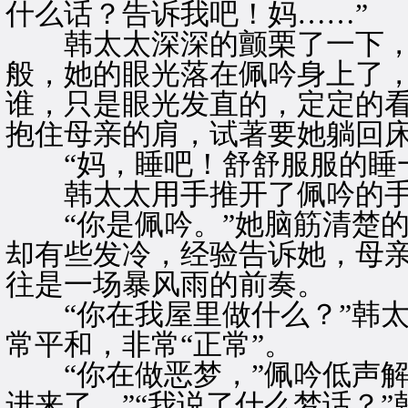
什么话？告诉我吧！妈……”
韩太太深深的颤栗了一下，
般，她的眼光落在佩吟身上了
谁，只是眼光发直的，定定的
抱住母亲的肩，试著要她躺回
“妈，睡吧！舒舒服服的睡一
韩太太用手推开了佩吟的手
“你是佩吟。”她脑筋清楚的
却有些发冷，经验告诉她，母亲
往是一场暴风雨的前奏。
“你在我屋里做什么？”韩太
常平和，非常“正常”。
“你在做恶梦，”佩吟低声解
进来了。”“我说了什么梦话？”