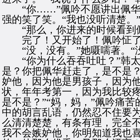
“你……”佩吟不愿讲出佩华
强的笑了笑。“我也没听清楚。
“那么，你进来的时候看到佩
完了！又开始了！佩吟怔了
“没，没有。”她嗫嚅著。“
“你为什么吞吞吐吐？”韩太
是？你把佩华赶走了，是不是
妒他，因为他是男孩子，因为
状，年年考第一，因为我比较
是不是？”“妈，妈，”佩吟痛
中的胡言乱语，仍然忍不住要
么清清楚楚，有条有理，完全不
我不会嫉妒他，你明知道我也