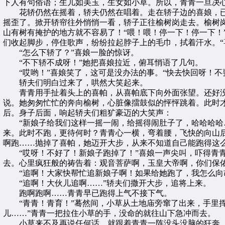
下人有句俗语；生儿如美玉，生女如小草。所以，青青一旦决
花轿仍然在摇着，轿夫仍然在唱着。走在轿子边的喜娘，已
摇歪了。掀开轿帘往外悄悄一看，轿子正往榆树岗走去。榆树
山有树有掩护的地方就不容易了！“喂！喂！停一下！停一下！
们收起脚步，停住歌声，纷纷拉起脖子上的毛巾，拭着汗水。“
“怎么下轿了？”喜娘一脸的惊讶。
“不下轿不成呀！”她把喜娘拉近，俯耳悄语了几句。
“哎哟！”喜娘笑了，这可是没办法的事。“快去快回呀！不
轿夫们明白过来了，哄然大笑起来。
青青用手扯着头上的喜帕，从喜帕底下向外面张望。还好没
说。她匆匆忙忙的奔向榆树，心脏像擂鼓似的怦怦跳着。此时
后。身子后面，响起轿夫们粗犷豪迈的大笑声：
“新娘子给我们这样一摇一闹，给摇得闹肚子了，哈哈哈哈…
来。此时不跑，更待何时？青青心一横，弯着腰，飞快的向山
啊跑……抛掉了喜帕，她迈开大步，从来不知道自己能跑得这
“哎呀！不好了！新娘子跑掉了！”喜娘一声尖叫，吓得青青
去。心里疯狂般的祷告着：观音菩萨啊，玉皇大帝啊，你们保
“追啊！大家快帮忙追新娘子啊！如果给她跑了，我怎么向胡
“追啊！大伙儿追啊……”轿夫们撒开大步，追将上来。
跑啊跑啊……青青早已跑得上气不接下气。
“青青！青育！”蓦然间，小草从土地庙旁窜了出来，手里挥
儿……”青青一把拉住小草的手，没命的就往山下急冲而去。
小草来不及再说任何话，就跟着青青一阵没头没脑的狂奔。