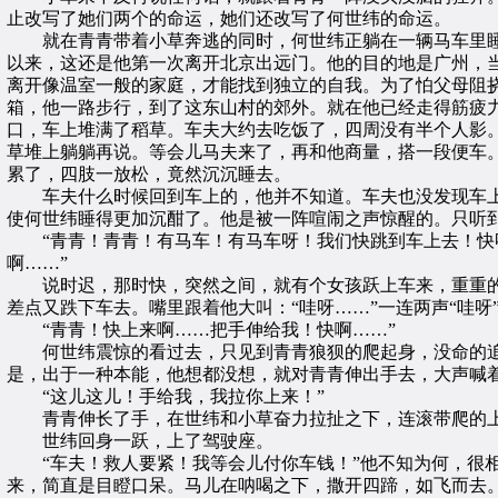
止改写了她们两个的命运，她们还改写了何世纬的命运。
就在青青带着小草奔逃的同时，何世纬正躺在一辆马车里睡
以来，这还是他第一次离开北京出远门。他的目的地是广州，
离开像温室一般的家庭，才能找到独立的自我。为了怕父母阻
箱，他一路步行，到了这东山村的郊外。就在他已经走得筋疲
口，车上堆满了稻草。车夫大约去吃饭了，四周没有半个人影
草堆上躺躺再说。等会儿马夫来了，再和他商量，搭一段便车
累了，四肢一放松，竟然沉沉睡去。
车夫什么时候回到车上的，他并不知道。车夫也没发现车上
使何世纬睡得更加沉酣了。他是被一阵喧闹之声惊醒的。只听
“青青！青青！有马车！有马车呀！我们快跳到车上去！快呀
啊……”
说时迟，那时快，突然之间，就有个女孩跃上车来，重重的压
差点又跌下车去。嘴里跟着他大叫：“哇呀……”一连两声“哇
“青青！快上来啊……把手伸给我！快啊……”
何世纬震惊的看过去，只见到青青狼狈的爬起身，没命的追
是，出于一种本能，他想都没想，就对青青伸出手去，大声喊
“这儿这儿！手给我，我拉你上来！”
青青伸长了手，在世纬和小草奋力拉扯之下，连滚带爬的上了
世纬回身一跃，上了驾驶座。
“车夫！救人要紧！我等会儿付你车钱！”他不知为何，很相
来，简直是目瞪口呆。马儿在呐喝之下，撒开四蹄，如飞而去