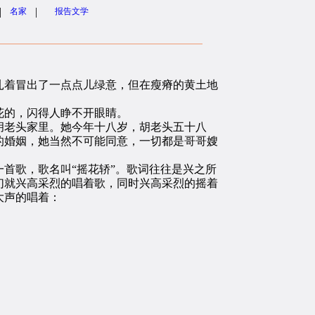
|
|
名家
报告文学
着冒出了一点点儿绿意，但在瘦瘠的黄土地
花的，闪得人睁不开眼睛。
老头家里。她今年十八岁，胡老头五十八
的婚姻，她当然不可能同意，一切都是哥哥嫂
首歌，歌名叫“摇花轿”。歌词往往是兴之所
们就兴高采烈的唱着歌，同时兴高采烈的摇着
大声的唱着：