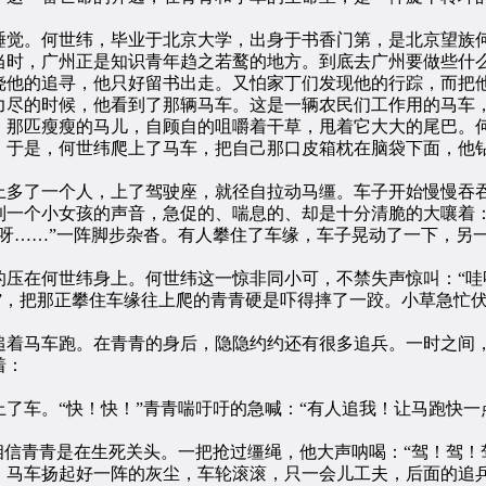
觉。何世纬，毕业于北京大学，出身于书香门第，是北京望族何
当时，广州正是知识青年趋之若鹜的地方。到底去广州要做些什
挠他的追寻，他只好留书出走。又怕家丁们发现他的行踪，而把
力尽的时候，他看到了那辆马车。这是一辆农民们工作用的马车
。那匹瘦瘦的马儿，自顾自的咀嚼着干草，甩着它大大的尾巴。
。于是，何世纬爬上了马车，把自己那口皮箱枕在脑袋下面，他
多了一个人，上了驾驶座，就径自拉动马缰。车子开始慢慢吞吞
到一个小女孩的声音，急促的、喘息的、却是十分清脆的大嚷着
……”一阵脚步杂沓。有人攀住了车缘，车子晃动了一下，另一
在何世纬身上。何世纬这一惊非同小可，不禁失声惊叫：“哇呀
呀”，把那正攀住车缘往上爬的青青硬是吓得摔了一跤。小草急忙
着马车跑。在青青的身后，隐隐约约还有很多追兵。一时之间，
着：
车。“快！快！”青青喘吁吁的急喊：“有人追我！让马跑快一
信青青是在生死关头。一把抢过缰绳，他大声呐喝：“驾！驾！
。马车扬起好一阵的灰尘，车轮滚滚，只一会儿工夫，后面的追