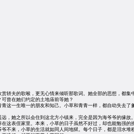
赏轿夫的歌喉，更无心情来倾听那歌词。她全部的思想，都集中
？可曾在她们约定的土地庙前等她？
青这一生唯一的朋友和知己。小草和青青一样，都自幼失去了爹
远，她之所以会住到这北方小镇来，完全是因为海爷爷的缘故。
养在这表侄家里。本来，小草的日子虽然不好过，却也能勉强的
爷爷不来，小草的生活就如同人间地狱。每个日子，都是泪水堆