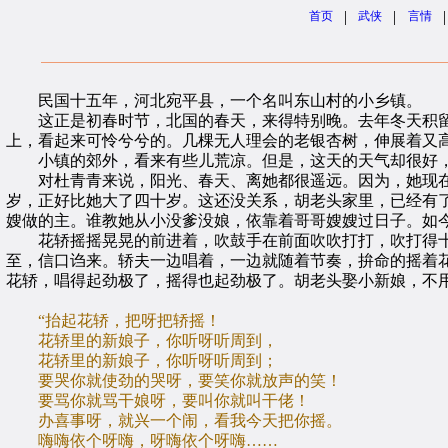
|
|
|
首页
武侠
言情
民国十五年，河北宛平县，一个名叫东山村的小乡镇。
这正是初春时节，北国的春天，来得特别晚。去年冬天积留
上，看起来可怜兮兮的。几棵无人理会的老银杏树，伸展着又
小镇的郊外，看来有些儿荒凉。但是，这天的天气却很好，
对杜青青来说，阳光、春天、离她都很遥远。因为，她现在
岁，正好比她大了四十岁。这还没关系，胡老头家里，已经有
嫂做的主。谁教她从小没爹没娘，依靠着哥哥嫂嫂过日子。如今
花轿摇摇晃晃的前进着，吹鼓手在前面吹吹打打，吹打得十分
至，信口诌来。轿夫一边唱着，一边就随着节奏，拚命的摇着
花轿，唱得起劲极了，摇得也起劲极了。胡老头娶小新娘，不
“抬起花轿，把呀把轿摇！
花轿里的新娘子，你听呀听周到，
花轿里的新娘子，你听呀听周到；
要哭你就使劲的哭呀，要笑你就放声的笑！
要骂你就骂干娘呀，要叫你就叫干佬！
办喜事呀，就兴一个闹，看我今天把你摇。
嗨嗨依个呀嗨，呀嗨依个呀嗨……