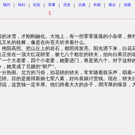
|
|
|
|
|
|
|
|
现代
科幻
纪实
军事
历史
古典
外国
港台
侦探
１
的冰雪，才刚刚融化。大地上，有一些零零落落的小杂草，挣扎
高又长的枝桠，像是在向苍天祈求着什么。
艳阳高照。把山丘上的岩石，都照得发亮。阳光洒下来，白花
正坐在一顶大红花轿里，被七八个粗壮的轿夫，抬向白果庄的胡
了一个大老婆，四个小老婆，她娶进门，将是第六个。对于这样
，她竟成了兄嫂的“财产”。
热闹。北方的习俗，抬花轿的轿夫，常常随着鼓乐声，唱着一
花轿。目的是摇得新娘七荤八素，好向喜娘讨赏钱。现在，轿夫
用说，这赏钱一定丰厚。他们跨着大大的步子，用浑厚的噪音，