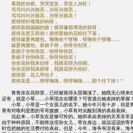
看我把你摇。哭哭笑笑，哭笑人兴旺！
骂骂叫叫兴致高，兴呀兴致高，
骂骂叫叫兴致高，兴呀兴致高！
摇得轿杆嘎嘎的响呀，
摇得新娘蹦蹦的跳！摇得像那博浪的鼓呀，
摇得东歪又西倒！摇得新娘的花粉往下落，
摇得媒婆掏腰包。嗨嗨依个呀嗨，呀嗨依个呀嗨……
媒婆掏腰包。新娘子呀，你呀你别哭，
新娘子你快快笑，快呀快快笑，
新娘子你快快笑，快呀快快笑！
你坐花轿我来抬呀，我摇花轿为你闹。
你坐花轿我来摇呀，我摇花轿为你好。
摇得那，花儿早结子，
摇得龙蛋……呀呼嗨嗨，呀呼嗨嗨……那个往下掉！”
青青坐在花轿里，已经被摇得头昏脑涨了。她既无心情来欣
还有，就是小草……小草现在在哪里？可曾逃出她表婶的掌握
小草，小草是一个女孩儿的名字。她今年只有十岁，却是青
青有对唯利是图的哥哥嫂嫂，小草有对尖酸刻薄的表叔表婶。
说起来，小草实在是够可怜的。她和表叔表婶的关系非常遥
由于种种原因，不能将这侄孙女儿，带在身边，就远迢迢的寄
时也把她的生活费付给表叔。但是，今年，海爷爷没有来。海