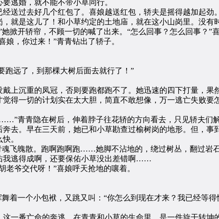
心要逃婚，就不能不带小草同行。
经送过去好几个红包了。喜娘越送红包，轿夫是摇得越加起劲。
岗，就是这儿了！和小草约定的土地庙，就在这小山岗里。没有
”她掀开轿帘，不顾一切的喊了出来。“怎么回事？怎么回事？”
喜娘，你过来！”青青钻出了轿子。
要跑远了，到那棵大树后面去就行了！”
戴上沉重的凤冠，否则要跑都跑不了。她迅速的四下打量，果然
才觉得一切的计划实在太大胆，简直不敢想像，万一逃亡失败要
…”青青隐在树后，伸着脖子往花轿的方向看去，只见轿夫们
后奔去。早在三天前，她已和小草勘查过榆树岗的地形。但，事
么快。
魂飞魄散。跑啊跑啊跑……她脚不沾地的，绕过树丛，翻过岩
佑我逃得成啊，还要保佑小草没出差错啊……
老爷交代呀！”喜娘呼天抢地的嚷着。
舞着一个小包袱，又跳又叫：“你怎么到现在才来？我已经等得快
这一番亡命的奔逃，在青青和小草的生命里，是一件旋干转坤的