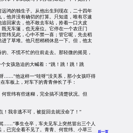
远鸿的独生子。从他出生到现在，二十四年
么，他并没有确切的打算。只知道，唯有尽速
他追回家去，他不敢去车站，拎着一口大皮
，既无车篷，也无座位。它停在一个农庄门
何世纬见此，心中不禁一喜；管它呢，先去稻
钻进了草堆。他只想稍稍休息一下。但，他太
的、不慌不忙的往前走去。那轻微的摇晃，
：
个女孩急迫的大喊着：“跳！跳！跳！跳
……”他这样一“哇呀”没关系，那小女孩吓得
伏在车板上，对车下的青青伸长了手：
何世纬有些迷糊，完全搞不清楚状况。但
点！我非逃不可，被捉回去就没命了！”
驾……”事生仓卒，车夫见车上突然冒出三个人
兵，已完全看不见了。青青、何世纬、小草三
后一页