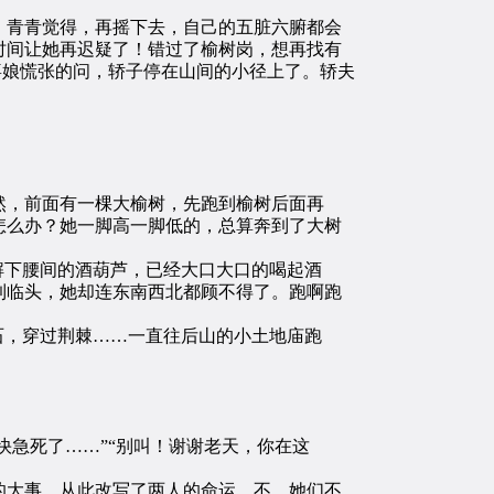
青青觉得，再摇下去，自己的五脏六腑都会
时间让她再迟疑了！错过了榆树岗，想再找有
喜娘慌张的问，轿子停在山间的小径上了。轿夫
，前面有一棵大榆树，先跑到榆树后面再
怎么办？她一脚高一脚低的，总算奔到了大树
解下腰间的酒葫芦，已经大口大口的喝起酒
到临头，她却连东南西北都顾不得了。跑啊跑
石，穿过荆棘……一直往后山的小土地庙跑
急死了……”“别叫！谢谢老天，你在这
大事，从此改写了两人的命运。不，她们不