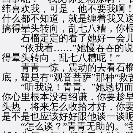
纬喜欢我，可是，他不要我啊
什么都不知道，就是缠着我又
搞得晕头转向，乱七八糟，你根
石榴定定的看了她好一会
“依我看……”她慢吞吞的说
得晕头转向，乱七八糟呢！”
青青一惊，震动的去看石榴
底，硬是有“观音菩萨”那种“救
“听我说！青青。”她恳切而
你心里根本没有绍谦，你要趁
头热，将来怎么收拾才好，你
是不是也应该好好跟他谈一谈呢
“怎么谈？”青青无助的。“