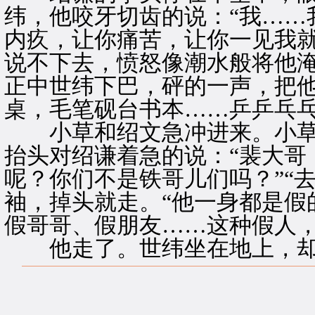
纬，他咬牙切齿的说：“我……
内疚，让你痛苦，让你一见我就
说不下去，愤怒像潮水般将他
正中世纬下巴，砰的一声，把
桌，毛笔砚台书本……乒乒乓
小草和绍文急冲进来。小草
抬头对绍谦着急的说：“裴大哥
呢？你们不是铁哥儿们吗？”“
袖，掉头就走。“他一身都是假
假哥哥、假朋友……这种假人，
他走了。世纬坐在地上，却“