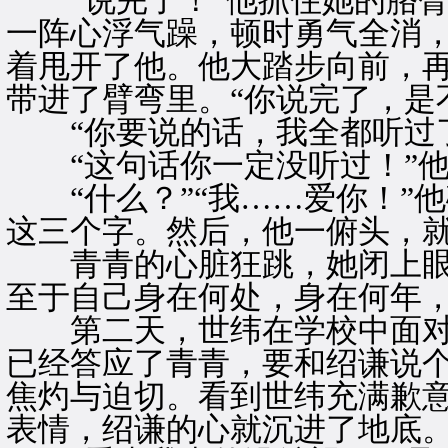
“说完了！”他抓住她的胳臂
一阵心浮气躁，顿时勇气全消
着甩开了他。他大踏步向前，
带进了臂弯里。“你说完了，是
“你要说的话，我全都听过了
“这句话你一定没听过！”他
“什么？”“我……爱你！”
这三个字。然后，他一俯头，
青青的心脏狂跳，她闭上眼
至于自己身在何处，身在何年
第二天，世纬在学校中面对
已经答应了青青，要和绍谦说
焦灼与迫切。看到世纬充满歉
表情，绍谦的心就沉进了地底