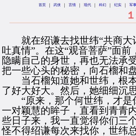
|
|
|
|
|
|
首页
武侠
言情
现代
科幻
纪实
军
１
就在绍谦去找世纬“共商大计
吐真情”。在这“观音菩萨”面前
隐瞒自己的身世，再也无法承
把一些心头的秘密，向石榴和
当石榴知道她和世纬，根本不
了好大好大。然后，她细细沉
“原来，那个何世纬，才是你
一对颖慧的眸子，直看到青青内
些日子来，我一直觉得你们三
怪不得绍谦每次来找你，世纬