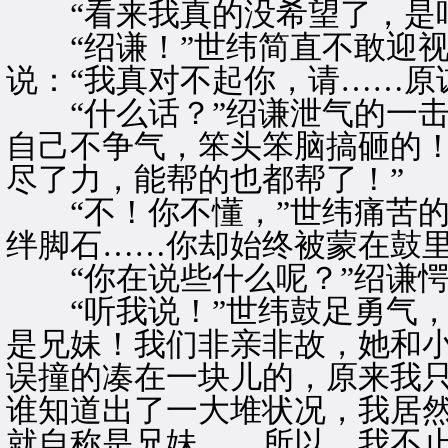
“看来我真的没希望了，是吧
“绍谦！”世纬简直不敢迎视
说：“我真对不起你，请……原
“什么话？”绍谦泄气的一击
自己不争气，笨头笨脑搞砸的
尽了力，能帮的也都帮了！”
“不！你不懂，”世纬痛苦的
绊脚石……你却始终被蒙在鼓里
“你在说些什么呢？”绍谦愕
“听我说！”世纬鼓足勇气，
是兄妹！我们非亲非故，她和
误撞的凑在一块儿的，原来我
谁知道出了一大堆状况，我居
就自称是兄妹……所以，我不