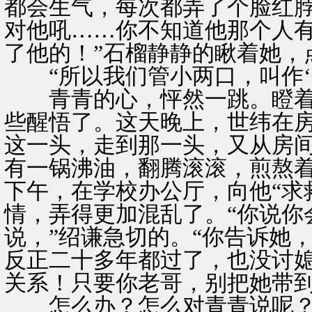
都会生气，每次都弄了个脸红
对他吼……你不知道他那个人
了他的！”石榴静静的瞅着她，
“所以我们管小两口，叫作‘冤
青青的心，怦然一跳。瞪着
些醒悟了。这天晚上，世纬在
这一头，走到那一头，又从房
有一锅沸油，翻腾滚滚，煎熬
下午，在学校办公厅，向他“求
情，弄得更加混乱了。“你说你
说，”绍谦急切的。“你告诉她
反正二十多年都过了，也没讨
关系！只要你老哥，别把她带到
怎么办？怎么对青青说呢？