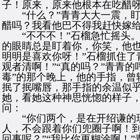
子！原来，原来他根本在吃醋呀
“什么？”青青大大一震，盯
醋吗？我看他巴不得我赶快嫁给
“不不不！”石榴急忙摇头。
的眼睛总是盯着你，你笑，他
明明是喜欢你呀！”石榴抓住了
观者清啊！”“真的吗？”青青
毒”的那个晚上，他的手指，曾
抿了抿嘴唇，那手指的余温似
她，看她这种神思恍惚的样子
问：
“你们两个，是在开绍谦的玩
人，不会跟着你们兜圈子啊！
回事呢？”“我比你更糊涂啊！