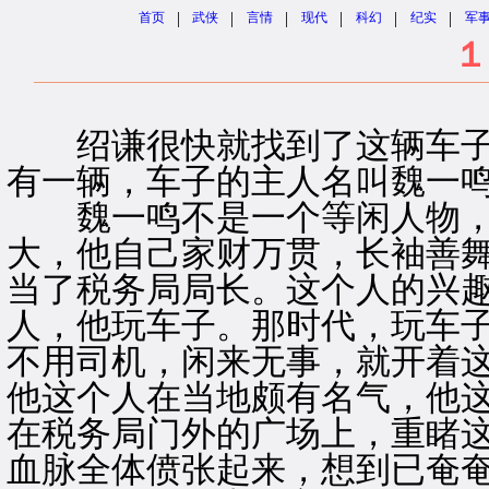
|
|
|
|
|
|
首页
武侠
言情
现代
科幻
纪实
军
１
绍谦很快就找到了这辆车子
有一辆，车子的主人名叫魏一
魏一鸣不是一个等闲人物，
大，他自己家财万贯，长袖善
当了税务局局长。这个人的兴
人，他玩车子。那时代，玩车
不用司机，闲来无事，就开着
他这个人在当地颇有名气，他
在税务局门外的广场上，重睹
血脉全体偾张起来，想到已奄