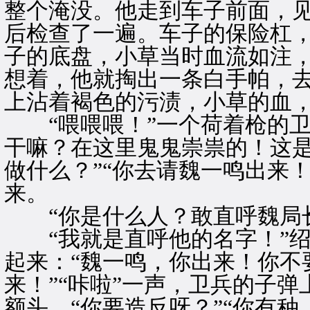
整个淹没。他走到车子前面，
后检查了一遍。车子的保险杠
子的底盘，小草当时血流如注
想着，他就掏出一条白手帕，
上沾着褐色的污渍，小草的血
“喂喂喂！”一个荷着枪的卫
干嘛？在这里鬼鬼崇祟的！这
做什么？”“你去请魏一鸣出来
来。
“你是什么人？敢直呼魏局长
“我就是直呼他的名字！”绍
起来：“魏一鸣，你出来！你不
来！”“咔啦”一声，卫兵的子
额头。“你要造反呀？”“你有