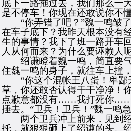
底下一路拖过去，我们那么一
是不停车！你现在还敢说你不懂
“你弄错了吧？”魏一鸣皱了
在车子底下？我昨天根本没有
生的事情？我下了班一路开车
人从何而来？为什么要诬赖人呢
绍谦瞪着魏一鸣，简直要气
住魏一鸣的身子，就往车上撞
“你这个混帐王八蛋！卑鄙无
草，你还敢否认得干干净净！
点歉意都没有……我打死你……
捶去。“卫兵！卫兵！”魏一鸣
两个卫兵冲上前来，见到绍
托，就狠狠砸上了绍谦的头。