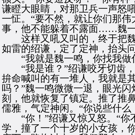
谦瞪大眼睛，对那卫兵一声怒
一怔。“要不然，就让你们那伟
事，他不能躲着不露面……魏一
这样又吼又叫的，终于把魏
如雷的绍谦，定了定神，抬头
“我就是魏一鸣，你找我做什
“我是谁？”绍谦咬牙切齿，
拚命喊叫的有一堆人，我就是
吗？”魏一鸣微微一退，眼光闪
刻，他就恢复了镇定。推了推
儒雅，气定神闲。“你说些什么
“你！”绍谦又惊又怒。“你
学，撞了一个十岁的小女孩，