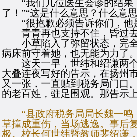
“我们几位医生会诊的结果，
了！”“这是什么意思？什么意思
“很抱歉必须告诉你们，他是
青青再也支持不住，昏过去
小草陷入了弥留状态，完全
病床前守着她，也无能为力了
这天一早，世纬和绍谦两个
大叠连夜写好的告示，在扬州
又一张，一直贴到税务局门口
的老百姓，驻足围观。那告示
“县政府税务局局长魏一鸣，
草撞成重伤，当场逃逸。事后
极。校长何世纬暨教师裴绍谦