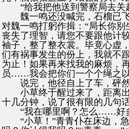
“给我把他送到警察局去关起
魏一鸣还没喊完，石榴已飞
对魏一鸣打躬作揖：“局长你别
丧失了理智，请您不要跟他计较
袖子，整了整衣裳。毕竟心虚，
们有祸事发生的份上，我就不
为止！如果再来找我的麻烦，
员……我会把你们一个个绳之以
说完，他径自上了车，砰然
小草终于醒过来了，距离出
十几分钟，说了很有限的几句
“我在哪里啊？怎么……好多
“小草！”青青仆在床边，急