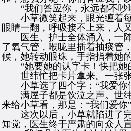
“我们答应你，永远都不吵嘴
小草微笑起来，眼光缠着每
眼睛一翻，呼吸接不上来，人
医生、护士全体涌入，一阵
了氧气管，喉咙里插着抽痰管
候，她转动眼珠，手指指着她的
“她要她的认字卡！快把她的
世纬忙把卡片拿来。一张张
小草选了四个字：“我爱你们
满屋子都是饮泣之声。世纬
来给小草看，那是：“我们爱你
这次以后，小草就陷进了完
知觉，医生终于严肃的向众人