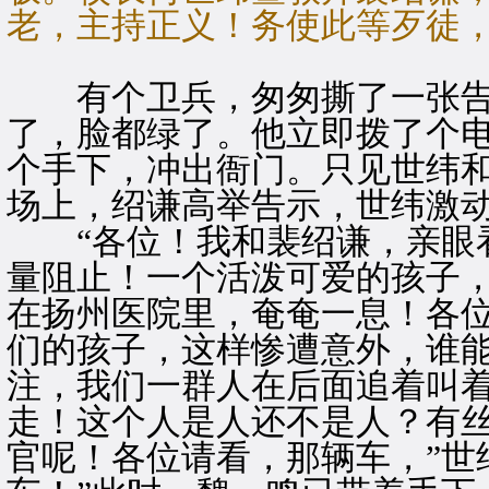
老，主持正义！务使此等歹徒，
有个卫兵，匆匆撕了一张告
了，脸都绿了。他立即拨了个
个手下，冲出衙门。只见世纬
场上，绍谦高举告示，世纬激
“各位！我和裴绍谦，亲眼看
量阻止！一个活泼可爱的孩子
在扬州医院里，奄奄一息！各
们的孩子，这样惨遭意外，谁
注，我们一群人在后面追着叫
走！这个人是人还不是人？有
官呢！各位请看，那辆车，”世