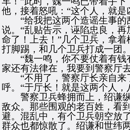
车！”此时，魏一鸣已带着手下
他，接着怒吼：“这个人，就是
“给我把这两个造谣生事的乱
说。“乱贴告示，诬陷忠良，再
命了！上去！”几个卫兵，拿着
打脚踢，和几个卫兵打成一团
“魏一鸣，你不要仗着有钱有
家还有法律在，我要到警察厅去
“不用了，警察厅长亲自来了
呼。“于厅长！就是这两个人，
警察卫兵蜂拥而上，绍谦纵
敌众。那些围观的老百姓，看
避。混乱中，有个卫兵朝空放
群众也都惊散了。绍谦和世纬