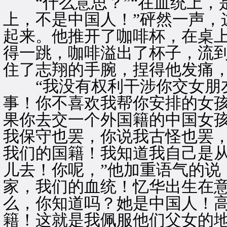
“什么意思？”“在血统上，
上，不是中国人！”砰然一声，
起来。他推开了咖啡杯，在桌
得一跳，咖啡溢出了杯子，流
住了志翔的手腕，捏得他发痛
“我没有权利干涉你交女朋友
事！你不喜欢我帮你安排的女
果你去交一个外国籍的中国女
我保守也罢，你说我古怪也罢
我们的国籍！我知道我自己是
儿去！你呢，”他加重语气的说
家，我们的血统！忆华出生在
么，你知道吗？她是中国人！
籍！这就是我佩服他们父女的地