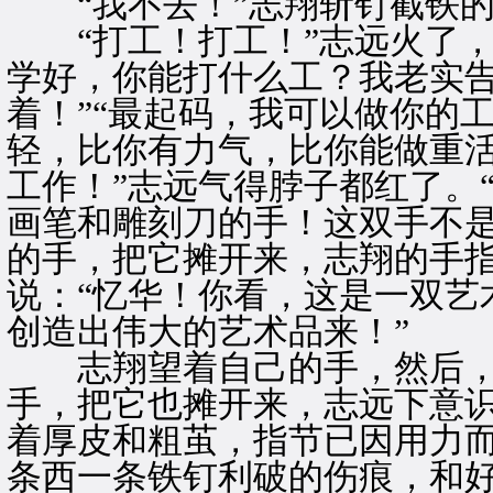
“我不去！”志翔斩钉截铁的
“打工！打工！”志远火了，
学好，你能打什么工？我老实
着！”“最起码，我可以做你的
轻，比你有力气，比你能做重活
工作！”志远气得脖子都红了。
画笔和雕刻刀的手！这双手不是
的手，把它摊开来，志翔的手
说：“忆华！你看，这是一双艺
创造出伟大的艺术品来！”
志翔望着自己的手，然后，
手，把它也摊开来，志远下意
着厚皮和粗茧，指节已因用力
条西一条铁钉利破的伤痕，和