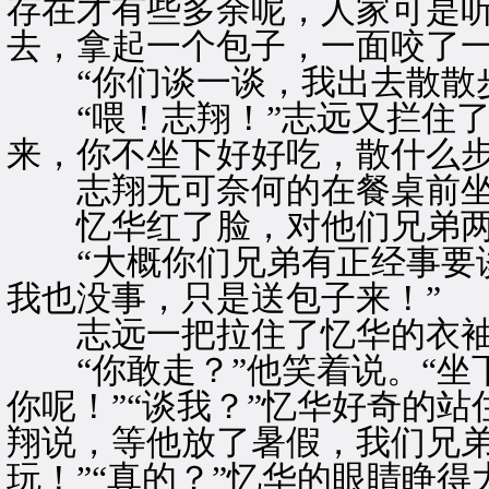
存在才有些多余呢，人家可是
去，拿起一个包子，一面咬了
“你们谈一谈，我出去散散步
“喂！志翔！”志远又拦住了
来，你不坐下好好吃，散什么步
志翔无可奈何的在餐桌前坐
忆华红了脸，对他们兄弟两
“大概你们兄弟有正经事要谈
我也没事，只是送包子来！”
志远一把拉住了忆华的衣
“你敢走？”他笑着说。“坐
你呢！”“谈我？”忆华好奇的站
翔说，等他放了暑假，我们兄
玩！”“真的？”忆华的眼睛睁