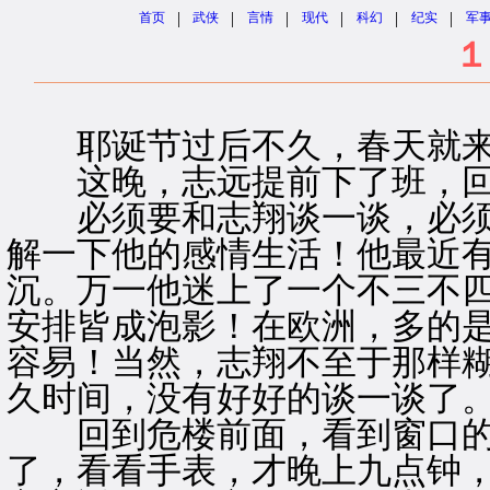
|
|
|
|
|
|
首页
武侠
言情
现代
科幻
纪实
军
１
耶诞节过后不久，春天就来
这晚，志远提前下了班，回
必须要和志翔谈一谈，必须
解一下他的感情生活！他最近
沉。万一他迷上了一个不三不
安排皆成泡影！在欧洲，多的
容易！当然，志翔不至于那样
久时间，没有好好的谈一谈了
回到危楼前面，看到窗口的
了，看看手表，才晚上九点钟