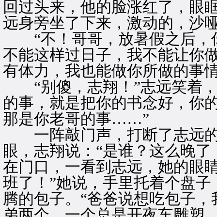
回过头来，他的脸涨红了，眼
远身旁坐了下来，激动的，沙
“不！哥哥，放暑假之后，你
不能这样过日子，我不能让你
有体力，我也能做你所做的事情
“别傻，志翔！”志远笑着，
的事，就是把你的书念好，你
那是你老哥的事……”
一阵敲门声，打断了志远的
眼，志翔说：“是谁？这么晚了
在门口，一看到志远，她的眼睛
班了！”她说，手里托着个盘子
腾的包子。“爸爸说想吃包子，
弟两个，一个总是开夜车雕塑