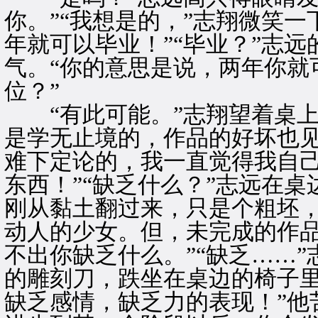
你。”“我想是的，”志翔微笑
年就可以毕业！”“毕业？”志
气。“你的意思是说，两年你就
位？”
“有此可能。”志翔望着桌上
是学无止境的，作品的好坏也
难下定论的，我一直觉得我自
东西！”“缺乏什么？”志远在
刚从黏土翻过来，只是个粗坯
动人的少女。但，未完成的作品
不出你缺乏什么。”“缺乏……
的雕刻刀，跌坐在桌边的椅子里
缺乏感情，缺乏力的表现！”他