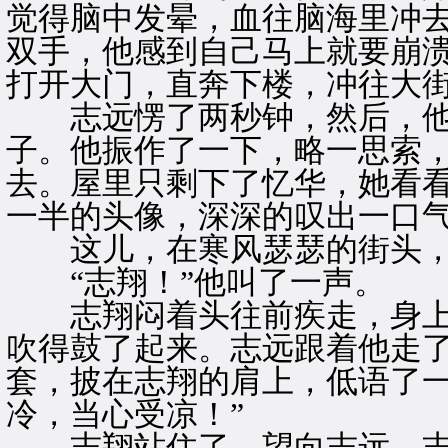
觉得脑中发晕，血往脑海里冲
双手，他感到自己马上就要崩
打开大门，直奔下楼，冲往大
志远愣了两秒钟，然后，他
子。他振作了一下，略一思索
去。屋里只剩下了忆华，她看
一半的头像，深深的叹出一口
这儿，在寒风瑟瑟的街头，
“志翔！”他叫了一声。
志翔闷着头往前疾走，身上
吹得鼓了起来。志远跟着他走
套，披在志翔的肩上，低语了一
冷，当心受凉！”
志翔站住了，望向志远。志