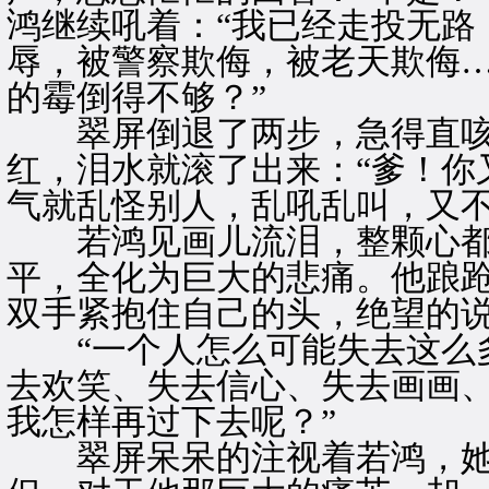
鸿继续吼着：“我已经走投无路
辱，被警察欺侮，被老天欺侮
的霉倒得不够？”
翠屏倒退了两步，急得直咳
红，泪水就滚了出来：“爹！你
气就乱怪别人，乱吼乱叫，又不
若鸿见画儿流泪，整颗心都
平，全化为巨大的悲痛。他踉
双手紧抱住自己的头，绝望的
“一个人怎么可能失去这么多
去欢笑、失去信心、失去画画
我怎样再过下去呢？”
翠屏呆呆的注视着若鸿，她