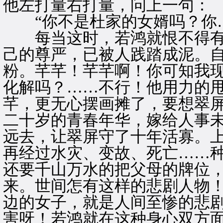
他左打量右打量，问上一句：
“你不是杜家的女婿吗？你…
每当这时，若鸿就恨不得有
己的尊严，已被人践踏成泥。
粉。芊芊！芊芊啊！你可知我
化解吗？……不行！他用力的
芊，更无心摆画摊了，要想翠
二十岁的青春年华，嫁给人事
远去，让翠屏守了十年活寡。
再经过水灾、变故、死亡……
还要千山万水的把父母的牌位
来。世间怎有这样的悲剧人物
边的女子，就是人间至惨的悲
害呀！若鸿就在这种身心双方