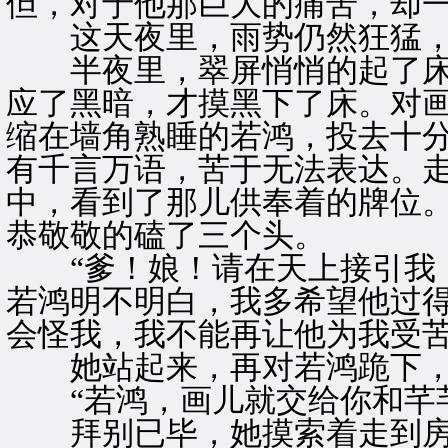
但，对于他那巨大的痛苦，却
这天夜里，雨势仍然狂猛，
半夜里，翠屏悄悄的起了床
应了黑暗，才摸黑下了床。对
缩在墙角熟睡的若鸿，投去十
有千言万语，苦于无法表达。
中，看到了那儿供奉着的牌位
恭敬敬的磕了三个头。
“爹！娘！请在天上接引我，
若鸿明不明白，我多希望他过
会怪我，我不能再让他为我受苦
她站起来，再对若鸿跪下，
“若鸿，画儿就交给你和芊芊
拜别已毕，她摸索着走到房