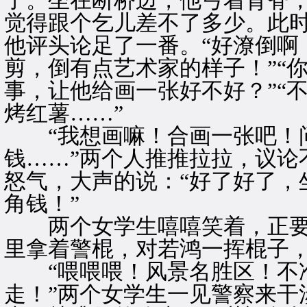
了。坐在断桥边，他弓着背脊
觉得跟个乞儿差不了多少。此
他评头论足了一番。“好潦倒啊
剪，倒有点艺术家的样子！”“
事，让他给画一张好不好？”“
烤红薯……”
“我想画嘛！合画一张吧！问
钱……”两个人推推拉拉，议论
怒气，大声的说：“好了好了，
角钱！”
两个女学生嘻嘻笑着，正要
里拿着警棍，对若鸿一挥棍子
“喂喂喂！风景名胜区！不准
走！”两个女学生一见警察来干