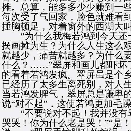
摊。总算，能多多少少赚到一
每次受了气回家，脸色就难看
捶胸顿足，对着窗外的西湖大
“为什么我梅若鸿到今天还一
摆画摊为生？为什么人生这么
就越少，痛苦就越多？为什么
什么？……”翠屏和画儿都吓坏
的看着若鸿发疯。翠屏虽是个
已经历了太多生离死别，对人
当若鸿发脾气，翠屏总是谦卑
说“对不起”，这使若鸿更加毛
“不要说对不起！我并没有骂
哭哭！你为什么老是哭！”“是