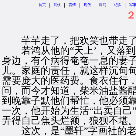
|
|
|
|
|
|
首页
武侠
言情
现代
科幻
纪实
军
２
芊芊走了，把欢笑也带走
若鸿从他的“天上’，又落到
身边，有个病得奄奄一息的妻
儿。家庭的责任，就这样沉甸
需要庞大的医药费。食衣住行
问，而今才知道，柴米油盐酱
到晚靠子默他们帮忙，他必须靠
一次，他开始为生活“出卖自己
弄得自己焦头烂额，狼狈不堪
这次，是“墨轩”字画社的老