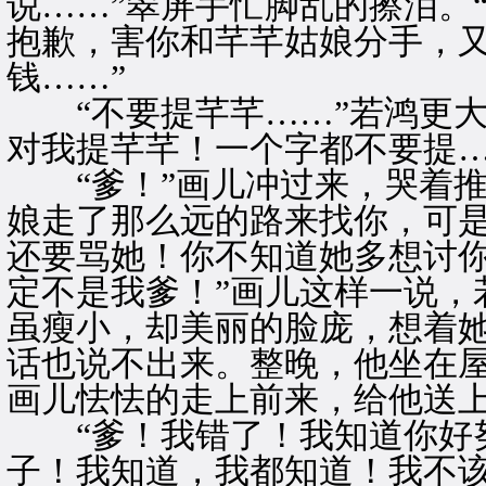
说……”翠屏手忙脚乱的擦泪。
抱歉，害你和芊芊姑娘分手，
钱……”
“不要提芊芊……”若鸿更大
对我提芊芊！一个字都不要提…
“爹！”画儿冲过来，哭着推
娘走了那么远的路来找你，可
还要骂她！你不知道她多想讨
定不是我爹！”画儿这样一说，
虽瘦小，却美丽的脸庞，想着
话也说不出来。整晚，他坐在
画儿怯怯的走上前来，给他送
“爹！我错了！我知道你好努
子！我知道，我都知道！我不