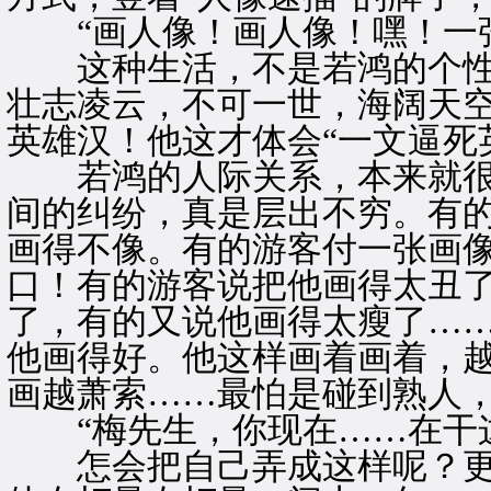
“画人像！画人像！嘿！一张
这种生活，不是若鸿的个性
壮志凌云，不可一世，海阔天
英雄汉！他这才体会“一文逼死
若鸿的人际关系，本来就很
间的纠纷，真是层出不穷。有
画得不像。有的游客付一张画
口！有的游客说把他画得太丑
了，有的又说他画得太瘦了…
他画得好。他这样画着画着，
画越萧索……最怕是碰到熟人
“梅先生，你现在……在干这
怎会把自己弄成这样呢？更