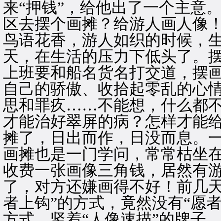
来“押钱”，给他出了一个主意
区去摆个画摊？给游人画人像
鸟语花香，游人如织的时候，
天，在生活的压力下低头了。
上班要和船名货名打交道，摆
自己的骄傲、收拾起零乱的心
思和罪疚……不能想，什么都
才能治好翠屏的病？怎样才能
摊了，日出而作，日没而息。
画摊也是一门学问，常常枯坐
收费一张画像三角钱，居然有
了，对方还嫌画得不好！前几天
者上钩”的方式，竟然没有“愿者
方式，竖着“人像速描”的牌子