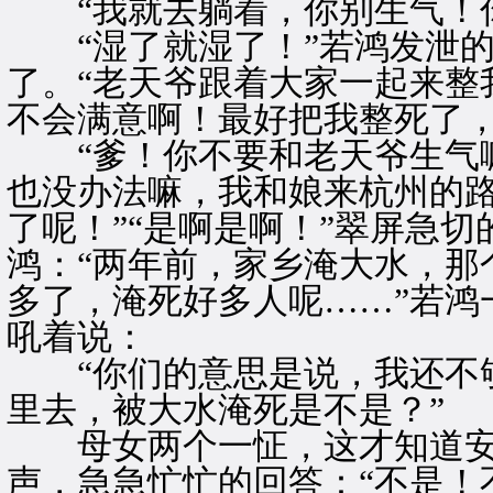
“我就去躺着，你别生气！你
“湿了就湿了！”若鸿发泄的
了。“老天爷跟着大家一起来整
不会满意啊！最好把我整死了，
“爹！你不要和老天爷生气嘛
也没办法嘛，我和娘来杭州的
了呢！”“是啊是啊！”翠屏急
鸿：“两年前，家乡淹大水，那
多了，淹死好多人呢……”若鸿
吼着说：
“你们的意思是说，我还不够
里去，被大水淹死是不是？”
母女两个一怔，这才知道安
声，急急忙忙的回答：“不是！