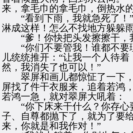
来，拿毛巾的拿毛巾，倒热水
“看到下雨，我就急死了！”
淋成这样！怎么不找地方躲躲雨
“爹！你快把头发擦擦干，我
“你们不要管我！谁都不要理
儿统统推开：“让我一个人待着
然，我消失了也可以！”
翠屏和画儿都惊怔了一下，
屏找了件干衣服来，追着若鸿
若鸿一急，就对翠屏大吼着：
“你下床来干什么？你存心要
子、自尊都抛下了，就为了要
来，你就是和我作对！”