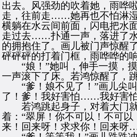
出去。风强劲的吹着她，雨哗
走，往前走……她再也不怕淋
横躺在水云间前面，闪电把水
走过去……扑通一声，落进了
的拥抱住了。画儿被门声惊醒
砰砰砰的打着门框，雨哗哗的
“娘！”她叫，伸手一摸，摸
一声滚下了床。若鸿惊醒了，
“爹！娘不见了！”画儿尖叫
了！爹！我好害怕……我好害怕
若鸿跳起身子，对着大门就
着：“翠屏！你不可以！不可以
来！回来呀！求求你！回来呀…
“爹！等等我！”画儿跌跌冲