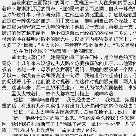
当段家在“三面聚头”的同时，孟樵正一个人在房间内吞云吐
著廊下那淅淅沥沥的雨声。他的思想混乱而迷惘，自从一耳光
么弥补这件事，母亲与宛露，在他生命的比重里，到底孰轻孰
底掠过一阵尖锐的痛楚，用手支住额，他听到自己内心深处，
超过那为他守寡二十几年的母亲！他抽完一支烟，再燃上一支
街灯的光芒越来越弱，他不知道自己已经在室内枯坐了多久，
母亲的脸在黎明那微弱的曙光中，以及室内那昏黄的灯光下，
太婆了？“樵樵，”孟太太说，声音有些软弱而无力。“你又是整
“你在做什么呢？”“别管我！”他闷哼著。
孟太太扶著门框，她瘦瘦的身子嵌在门中，是个黑色的剪影
誓你二十几年来从没想过男人吗？你要独霸你的儿子……他猛
或者，穷此一生，母亲都会拦著那扇门，用她的爱织成一个网，
天以来，你没有主动和我说过一句话！我知道你在想些什么，
的凝视著儿子，他们彼此对视著，在这种对视的眼光里，两人
失。这些年来，我一直想不通这点，总认为你为我而牺牲，事
孟太太扶著门，整个人都靠在门框上，她呻吟著。
“樵樵，”她喃喃自语的。“我已经失去你了。我知道。宛露把
露的话，有没有几分真实性？有没有几分讲到你的内心深处去
“樵樵，”孟太太呻吟著摸索进来，跌坐在椅子里，她用手抱
“妈！”他终于悲切的喊了出来。“你的爱会杀掉我！你知道
网，快让我挣扎得断气了！”他跳了起来，拿起一件外套，对室
露！”“现在才早上五点钟！”孟太太无力的说。