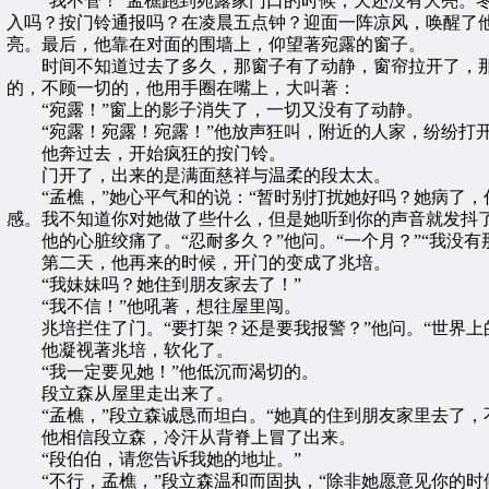
“我不管！”孟樵跑到宛露家门口的时候，天还没有大亮。冬
入吗？按门铃通报吗？在凌晨五点钟？迎面一阵凉风，唤醒了
亮。最后，他靠在对面的围墙上，仰望著宛露的窗子。
时间不知道过去了多久，那窗子有了动静，窗帘拉开了，那
的，不顾一切的，他用手圈在嘴上，大叫著：
“宛露！”窗上的影子消失了，一切又没有了动静。
“宛露！宛露！宛露！”他放声狂叫，附近的人家，纷纷打开
他奔过去，开始疯狂的按门铃。
门开了，出来的是满面慈祥与温柔的段太太。
“孟樵，”她心平气和的说：“暂时别打扰她好吗？她病了，你
感。我不知道你对她做了些什么，但是她听到你的声音就发抖
他的心脏绞痛了。“忍耐多久？”他问。“一个月？”“我没有
第二天，他再来的时候，开门的变成了兆培。
“我妹妹吗？她住到朋友家去了！”
“我不信！”他吼著，想往屋里闯。
兆培拦住了门。“要打架？还是要我报警？”他问。“世界上
他凝视著兆培，软化了。
“我一定要见她！”他低沉而渴切的。
段立森从屋里走出来了。
“孟樵，”段立森诚恳而坦白。“她真的住到朋友家里去了，
他相信段立森，冷汗从背脊上冒了出来。
“段伯伯，请您告诉我她的地址。”
“不行，孟樵，”段立森温和而固执，“除非她愿意见你的时候。