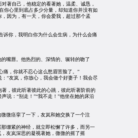
对著自己，他稳定的看著她，温柔、诚恳，
在你心里到底占多少分量，却知道你并没有如
你，因为，有一天，你会爱我，超过那个孟
告诉你，我明白你为什么会生病，为什么会痛
她的嘴唇。他热烈的、深情的、辗转的吻了
心痛，你就不忍心这么愁眉苦脸了。”
：“友岚，你放心，我会做个好妻子！我会尽
著，彼此听著彼此的心跳，彼此听著阶前的
说：“别走！”“我不走！”他坐在她的床沿
的微微痉挛了一下，友岚和她交换了一个注
露那绷紧的神经，就立即松懈了许多，而另一
岚，友岚深思的凝视著她，微微的摇了摇