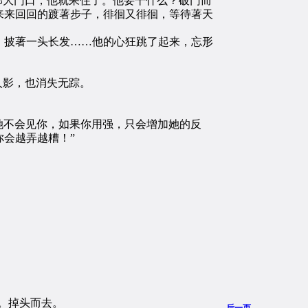
那大门口，他就呆住了。他要干什么？破门而
来来回回的踱著步子，徘徊又徘徊，等待著天
披著一头长发……他的心狂跳了起来，忘形
人影，也消失无踪。
“她不会见你，如果你用强，只会增加她的反
会越弄越糟！”
说。掉头而去。