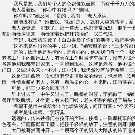
“我只是想，我们每个人的心都像双丝网，而有千千万万的结
老人看着她：“你心中有结吗？”他问。
“你有吗？”她反问。“是的，我有。”老人承认。
“谁能没有呢？”她低叹。“我们是人，就有人类的感情，爱
老人蹙蹙眉，沉默了。那一整天，他都非常沉默，似乎一直
花到雨薇房里来，雨薇望着她把桂花插好。叹口气说：
“李妈，我想我失败了！白白辜负了你们的期待，我把事情弄
“这本来是件很难的事，江小姐。”她安慰的说：“三少爷那份
“是的，因为他是热情的，是真心的，他爱我们每一个，我们
老爷工厂里的搬运工人，有天在工作时被卡车撞了，没有人说
爷连他和我都带进家来，一直留到现在。这就是老爷，他不说什
门口，又回过头来：“不过，江小姐，我仍然没有放弃希望，三
这是江雨薇第一次知道老李走进耿家的经过，也是第一次明
情，性情乖僻的老人，竟有一颗温柔的心！本来吗，江雨薇在
可是，那三少爷会回来吗？
早上过去了，中午又过去了。晚餐的时候，李妈做了一锅红
餐厅里吃晚饭。才坐定，有人按门铃，老人不耐的锁起了眉头
“希望不是培中或培华！”他烦恼的说，问江雨薇：“今天不是
“或者是朱律师。”李妈说。
远远的，传来铁栅门被拉开的声响，接着，一阵摩托车的声
色苍白。江雨薇挺直了腰，把筷子轻轻的放下，注意的侧耳倾
大门被蓦然间冲开，一个瘦高个子的男人大踏步的跨了进来