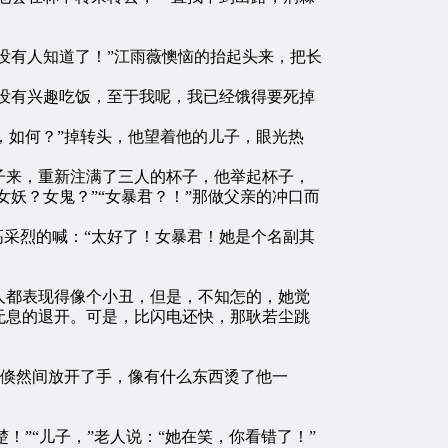
没有人知道了！”江雨薇懊恼的抬起头来，把长
没有兴趣吃饭，至于我呢，我已经饿得要死掉
，如何？”掉转头，他望着他的儿子，眼光热
来，重新注满了三人的杯子，他举起杯子，
妖？女鬼？”“女暴君？！”那做父亲的冲口而
采烈的喊：“太好了！女暴君！她是个名副其
都表现得像个小丑，但是，不知怎的，她觉
无息的退开。可是，比闪电还快，那耿若尘跳
他倏然间放开了手，像有什么东西烫了他一
”“儿子，”老人说：“她在笑，你看错了！”