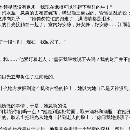
本领显然没有退步，我现在饿得可以吃得下整只的牛！”
水瓶，急急的去布置碗筷，嘴里颠三倒四的、昏昏乱乱的说：
吃炸肉丸子……”她匆匆忙忙的跑走了，满眼睛都是泪水。
的目光接触在一起了。室内好安静，好安静，好安静……江雨
了一段时间，现在，我回家了。”
和……”他紧盯着老人：“需要我继续说下去吗？我的财产并不
目光立即捉住了江雨薇的。
什么地方发掘到这个机伶古怪的护士，她以为她自己是天神派到
所做的事情，于是，她急急的说：
以陪你们喝一点！”她走到酒柜前面，取来酒杯和酒瓶，在她
的。耿若尘把眼光从她身上转到老人的脸上：“你问我她扮演了
长途的旅行与跋涉之后，他常常会走进一个黑暗的森林，然后，