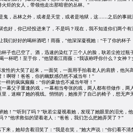
持火炬的女人，带领他走出那暗密的丛林。”
是鬼，丛林之外，或者是天堂，或者是地狱，这……之后的事就
狱也好，你已经投进来了，不是吗？现在，我不知道你们两个有
我们好好的喝杯酒吧！雨薇，”他深深凝视她：“干了你的杯子
。
杯子也已空了。酒，迅速的染红了三个人的脸，耿若尘抢过瓶子
喝一杯吧！至于你，”他望着江雨薇：“我该称呼你什么？女神？女
发性的大笑了起来，一面笑，一面用手拍着老人的肩膀，他兴高
君！啊呀！爸爸，你的幽默感仍然不减当年！”
一样的疯疯癫癫：“你的豪放也不减当年呀！”
一幕父子重逢的戏，一幕相当夸张的戏，两人都有些做作，两人
眶里，迷糊了她的视线。悄悄的，她推开了自己的椅子，想无声
她！”“听到了吗？”耿若尘凝视着她，发现了她眼里的泪光，
吗？”他求救似的望着老人：“爸爸，我们怎么把她弄哭了？”
来，她却含着泪笑了：“我是在笑，”她大声说：“你们看不清楚！