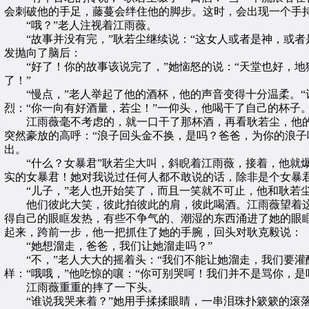
会刺破他的手足，藤蔓会绊住他的脚步。这时，会出现一个手
“哦？”老人注视着江雨薇。
“故事并没有完，”耿若尘继续说：“这女人或者是神，或者
发抛向了脑后：
“好了！你的故事该说完了，”她恼怒的说：“天堂也好，地
了！”
“慢点，”老人举起了他的酒杯，他的声音变得十分温柔。“让
烈：“你一向有好酒量，若尘！”一仰头，他喝干了自己的杯子
江雨薇毫不考虑的，就一口干了那杯酒，再看耿若尘，他的
突然豪放的高呼：“浪子回头金不换，是吗？爸爸，为你的浪子
出。
“什么？女暴君”耿若尘大叫，斜睨着江雨薇，接着，他就爆
实的女暴君！她对我说过任何人都不敢说的话，除非是个女暴
“儿子，”老人也开始笑了，而且一笑就不可止，他和耿若尘
他们彼此大笑，彼此拍彼此的肩，彼此喝酒。江雨薇望着这
得自己的眼眶发热，有些不争气的、潮湿的东西涌进了她的眼
起来，跨前一步，他一把抓住了她的手腕，回头对耿克毅说：
“她想溜走，爸爸，我们让她溜走吗？”
“不，”老人大大的摇着头：“我们不能让她溜走，我们要灌醉
样：“哦哦，”他吃惊的嚷：“你可别哭呵！我们并不是骂你，是
江雨薇重重的摔了一下头。
“谁说我哭来着？”她用手揉揉眼睛，一串泪珠扑簌簌的滚落下