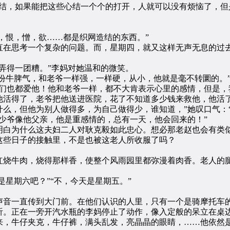
，如果能把这些心结一个个的打开，人就可以没有烦恼了，但
，恨，憎，欲……都是织网造结的东西。”
在思考一个复杂的问题。而，星期四，就又这样无声无息的过去
得一团糟。”李妈对她温和的微笑。
牛脾气，和老爷一样强，一样硬，从小，他就是毫不转圜的。”
也都爱他！他和老爷一样，都不大肯表示心里的感情，但是，
他活得了，老爷把他送进医院，花了不知道多少钱来救他，他活
么，但他为别人做得多，为自己做得少，谁知道，”她叹口气：
少爷像他父亲，他是重感情的，总有一天，他会回来的！”
白为什么这夫妇二人对耿克毅如此忠心。想必那老赵也会有类似
这些日子的接触里，不是也被这老人所收服了吗？
烧牛肉，烧得那样香，使整个风雨园里都弥漫着肉香。老人的腿
：
星期六吧？”“不，今天是星期五。”
音一直传到大门前。在他们认识的人里，只有一个是骑摩托车的
听。正在一旁开汽水瓶的李妈停止了动作，像入定般的呆立在桌
，牛仔夹克，牛仔裤，满头乱发，亮晶晶的眼睛，……他依然是