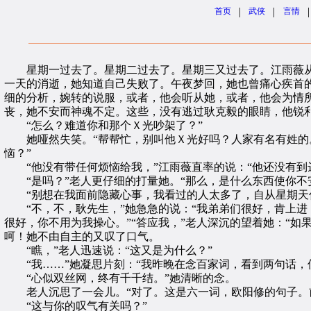
|
|
|
首页
武侠
言情
星期一过去了。星期二过去了。星期三又过去了。江雨薇从
一天的消逝，她知道自己失败了。午夜梦回，她也曾痛心疾首
细的分析，婉转的说服，或者，他会听从她，或者，他会为情
丧，她不安而神魂不定。这些，没有逃过耿克毅的眼睛，他锐
“怎么？难道你和那个Ｘ光吵架了？”
她哑然失笑。“帮帮忙，别叫他Ｘ光好吗？人家有名有姓的。
恼？”
“他没有带任何烦恼给我，”江雨薇直率的说：“他还没有到
“是吗？”老人更仔细的打量她。“那么，是什么东西使你不安
“别想在我面前隐藏心事，我看过的人太多了，自从星期天你
“不，不，耿先生，”她急急的说：“我弟弟们很好，肯上进
很好，你不用为我操心。”“答应我，”老人深沉的望着她：“如
呵！她不由自主的又叹了口气。
“瞧，”老人迅速说：“这又是为什么？”
“我……”她凝思片刻：“我昨晚在念百家词，看到两句话，使
“心似双丝网，终有千千结。”她清晰的念。
老人沉思了一会儿。“对了。这是六一词，欧阳修的句子。前
“这与你的叹气有关吗？”