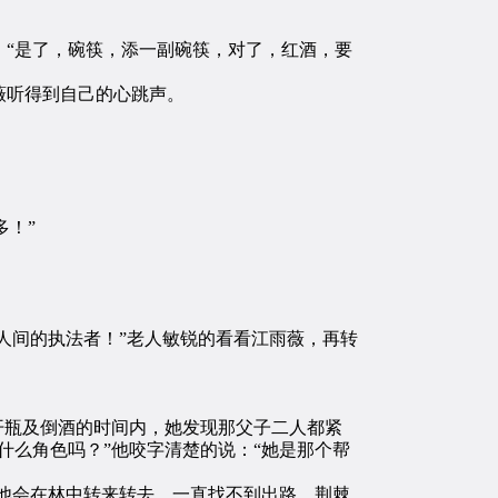
“是了，碗筷，添一副碗筷，对了，红酒，要
薇听得到自己的心跳声。
多！”
人间的执法者！”老人敏锐的看看江雨薇，再转
开瓶及倒酒的时间内，她发现那父子二人都紧
什么角色吗？”他咬字清楚的说：“她是那个帮
他会在林中转来转去，一直找不到出路，荆棘