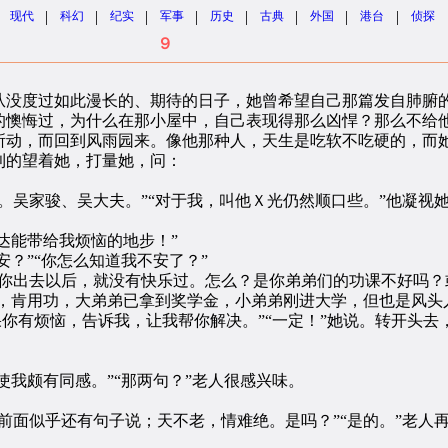
|
|
|
|
|
|
|
|
现代
科幻
纪实
军事
历史
古典
外国
港台
侦探
９
没度过如此漫长的、期待的日子，她曾希望自己那篇发自肺腑的
的懊悔过，为什么在那小屋中，自己表现得那么凶悍？那么不给
所动，而回到风雨园来。像他那种人，天生是吃软不吃硬的，而
利的望着她，打量她，问：
吴家骏、吴大夫。”“对于我，叫他Ｘ光仍然顺口些。”他凝视她
达能带给我烦恼的地步！”
？”“你怎么知道我不安了？”
出去以后，就没有快乐过。怎么？是你弟弟们的功课不好吗？
，肯用功，大弟弟已拿到奖学金，小弟弟刚进大学，但也是风头人
果你有烦恼，告诉我，让我帮你解决。”“一定！”她说。转开头
我颇有同感。”“那两句？”老人很感兴味。
面似乎还有句子说；天不老，情难绝。是吗？”“是的。”老人