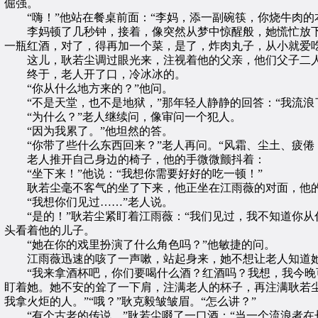
倔强。
“嗨！”他站在餐桌前面：“李妈，添一副碗筷，你烧牛肉的
李妈顿了几秒钟，接着，像突然从梦中惊醒般，她慌忙放下汽
一瓶红酒，对了，得再加一个菜，是了，炸肉丸子，从小就爱
这儿，耿若尘调过眼光来，注视着他的父亲，他们父子二人
终于，老人开了口，冷冰冰的。
“你从什么地方来的？”他问。
“不是天堂，也不是地狱，”那年轻人静静的回答：“我流浪
“为什么？”老人继续问，像审问一个犯人。
“因为我累了。”他坦然的答。
“你带了些什么东西回来？”老人再问。“风霜、尘土、疲倦，
老人推开自己身边的椅子，他的手微微颤抖着：
“坐下来！”他说：“我想你需要好好的吃一顿！”
耿若尘毫不客气的坐了下来，他正坐在江雨薇的对面，他的
“我想你们见过……”老人说。
“是的！”耿若尘紧盯着江雨薇：“我们见过，我不知道你从
头看着他的儿子。
“她在你的戏里扮演了什么角色吗？”他敏捷的问。
江雨薇迅速的咳了一声嗽，站起身来，她不想让老人知道她
“我来拿酒杯吧，你们要喝什么酒？红酒吗？我想，我今晚可
盯着她。她不安的耸了一下肩，注满老人的杯子，再注满耿若尘
我拿火炬的人。”“哦？”耿克毅皱皱眉。“怎么讲？”
“有个古老的传说，”耿若尘啜了一口酒：“当一个流浪者在