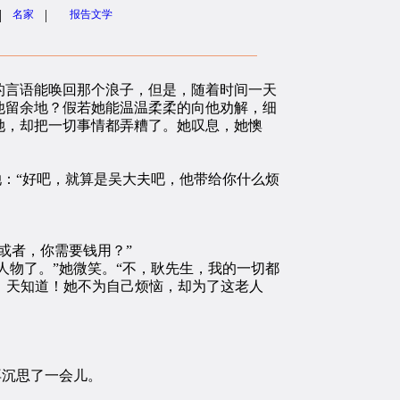
|
|
名家
报告文学
言语能唤回那个浪子，但是，随着时间一天
他留余地？假若她能温温柔柔的向他劝解，细
她，却把一切事情都弄糟了。她叹息，她懊
：“好吧，就算是吴大夫吧，他带给你什么烦
或者，你需要钱用？”
物了。”她微笑。“不，耿先生，我的一切都
去，天知道！她不为自己烦恼，却为了这老人
再沉思了一会儿。