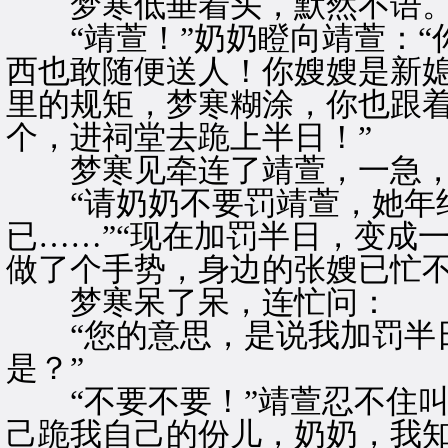
梦寒低垂着头，默然不语
“靖萱！”奶奶瞪向靖萱：“
西也敢随便送人！你嫂嫂是新
里的规矩，梦寒糊涂，你也跟
个，进祠堂去跪上半日！”
梦寒见牵连了靖萱，一急，
“请奶奶不要罚靖萱，她年纪
已……”“现在加罚半日，变成
做了个手势，身边的张嫂已忙
梦寒呆了呆，连忙问：
“您的意思，是说我加罚半日
是？”
“不要不要！”靖萱忍不住叫
己跪我自己的份儿，奶奶，我知