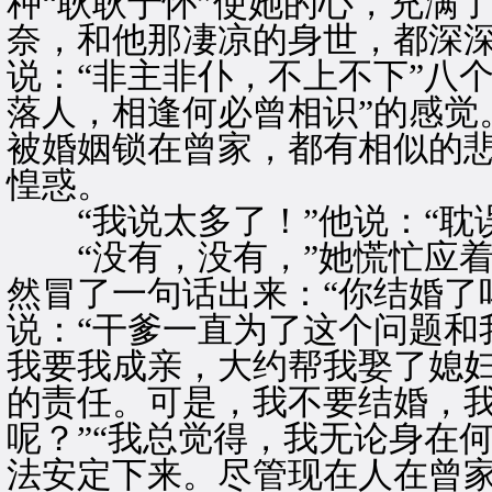
种“耿耿于怀”使她的心，充满
奈，和他那凄凉的身世，都深
说：“非主非仆，不上不下”八
落人，相逢何必曾相识”的感觉
被婚姻锁在曾家，都有相似的
惶惑。
“我说太多了！”他说：“耽
“没有，没有，”她慌忙应着
然冒了一句话出来：“你结婚了吗
说：“干爹一直为了这个问题和
我要我成亲，大约帮我娶了媳
的责任。可是，我不要结婚，我
呢？”“我总觉得，我无论身在何
法安定下来。尽管现在人在曾