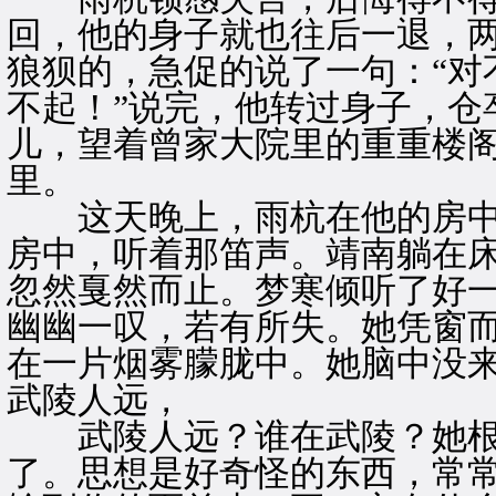
回，他的身子就也往后一退，
狼狈的，急促的说了一句：“对
不起！”说完，他转过身子，仓
儿，望着曾家大院里的重重楼
里。
这天晚上，雨杭在他的房中
房中，听着那笛声。靖南躺在
忽然戛然而止。梦寒倾听了好
幽幽一叹，若有所失。她凭窗
在一片烟雾朦胧中。她脑中没来
武陵人远，
武陵人远？谁在武陵？她根本
了。思想是好奇怪的东西，常