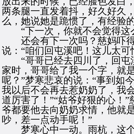
放出来的时候，已经脸色发白
两条腿一直发着抖，好久好久
么，她说她是跪惯了，有经验
“下一次，你就不会觉得这么
还会有下一次吗？慈妈吓得
说：“咱们回屯溪吧！这儿太可
“哥哥已经去四川了，回屯溪
家时，哥哥给了我一个字，就是
呢？”梦寒悲哀的说：“事到如
我以后不会再去惹奶奶了，我
道厉害了！”“姑爷好狠的心！
爷都要他去向奶奶求情，他就
吵，差一点动手呢！”
梦寒心中一动。雨杭，这个