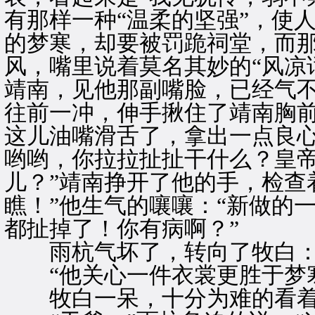
有那样一种“温柔的坚强”，使
的梦寒，却要被罚跪祠堂，而那
风，嘴里说着莫名其妙的“风凉
靖南，见他那副嘴脸，已经气
往前一冲，伸手揪住了靖南胸前
这儿油嘴滑舌了，拿出一点良心
哟哟，你拉拉扯扯干什么？皇
儿？”靖南挣开了他的手，检查
瞧！”他生气的嚷嚷：“新做的
都扯掉了！你有病啊？”
雨杭气坏了，转向了牧白
“他关心一件衣裳更胜于梦寒
牧白一呆，十分为难的看着