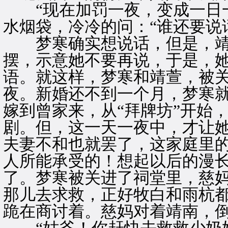
“现在加罚一夜，变成一日一
水烟袋，冷冷的问：“谁还要说
梦寒确实想说话，但是，靖
摆，示意她不要再说，于是，
语。就这样，梦寒和靖萱，被
夜。新婚还不到一个月，梦寒就
嫁到曾家来，从“拜牌坊”开始
剧。但，这一天一夜中，才让
夫妻不和也就罢了，这家庭里
人所能承受的！想起以后的漫
了。梦寒被关进了祠堂里，慈
那儿去求救，正好牧白和雨杭
跪在商讨着。慈妈对着靖南，