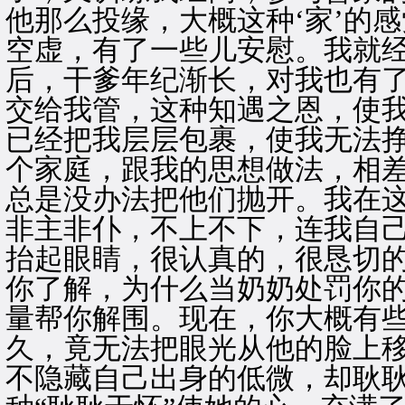
他那么投缘，大概这种‘家’的
空虚，有了一些儿安慰。我就
后，干爹年纪渐长，对我也有
交给我管，这种知遇之恩，使
已经把我层层包裹，使我无法
个家庭，跟我的思想做法，相
总是没办法把他们抛开。我在
非主非仆，不上不下，连我自己
抬起眼睛，很认真的，很恳切的
你了解，为什么当奶奶处罚你
量帮你解围。现在，你大概有些
久，竟无法把眼光从他的脸上
不隐藏自己出身的低微，却耿