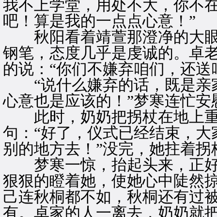
我不上学堂，用处不大，你不
吧！算是我的一点点心意！”
秋阳看着靖萱那澄净的大眼
钢笔，态度几乎是虔诚的。卓
的说：“你们不嫌弃咱们，还送
“说什么嫌弃的话，既是亲家
心意也是应该的！”梦寒连忙安
此时，奶奶把拐杖在地上重
句：“好了，仪式已经结束，大
别的地方去！”没完，她拄着拐
梦寒一惊，抬起头来，正好
狠狠的瞪着她，使她心中陡然
己连秋桐都不如，秋桐还有过
有。卓家的人一离去，奶奶就