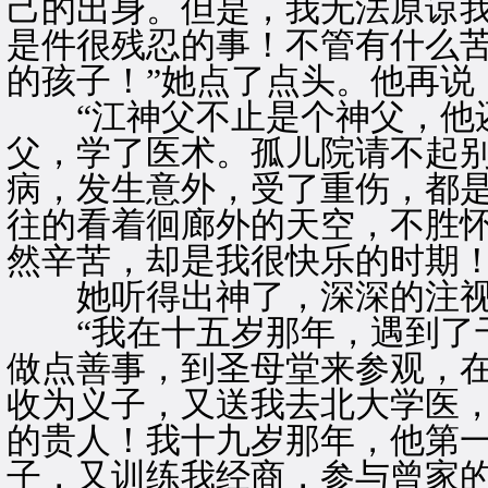
己的出身。但是，我无法原谅
是件很残忍的事！不管有什么
的孩子！”她点了点头。他再说
“江神父不止是个神父，他还
父，学了医术。孤儿院请不起
病，发生意外，受了重伤，都是
往的看着徊廊外的天空，不胜怀
然辛苦，却是我很快乐的时期！
她听得出神了，深深的注视
“我在十五岁那年，遇到了干
做点善事，到圣母堂来参观，
收为义子，又送我去北大学医
的贵人！我十九岁那年，他第
子，又训练我经商，参与曾家