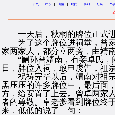
|
|
|
|
|
|
首页
武侠
言情
现代
科幻
纪实
军
十天后，秋桐的牌位正式进
为了这个牌位进祠堂，曾家
家两家人，都分立两旁，由靖
“嗣孙曾靖南，有妾卓氏，闺
日，牌位入祠，敢申虔告，祖宗
祝祷完毕以后，靖南对祖宗
黑压压的许多牌位中，最后面
方，给安置了上去。曾卓两家
者的尊敬。卓老爹看到牌位终
来，低低的说了一句：