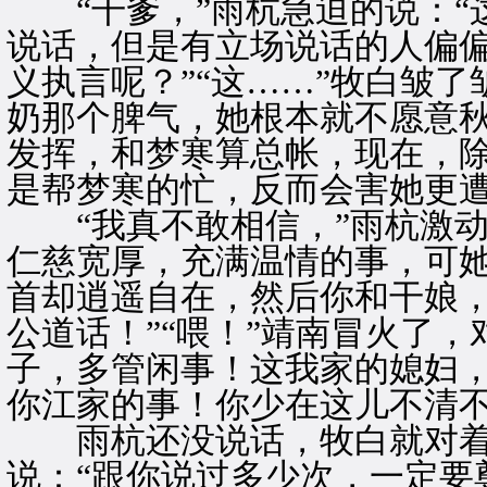
“干爹，”雨杭急迫的说：“
说话，但是有立场说话的人偏
义执言呢？”“这……”牧白皱
奶那个脾气，她根本就不愿意
发挥，和梦寒算总帐，现在，
是帮梦寒的忙，反而会害她更遭
“我真不敢相信，”雨杭激动
仁慈宽厚，充满温情的事，可
首却逍遥自在，然后你和干娘
公道话！”“喂！”靖南冒火了
子，多管闲事！这我家的媳妇
你江家的事！你少在这儿不清不
雨杭还没说话，牧白就对着
说：“跟你说过多少次，一定要