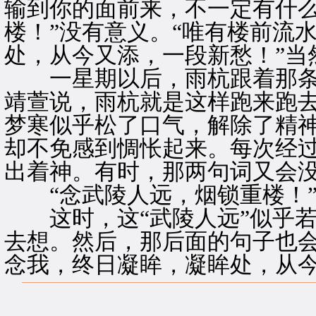
输到你的面前来，不一定有什么
楼！”没有意义。“唯有楼前流
处，从今又添，一段新愁！”当
一星期以后，雨杭跟着那条
靖萱说，雨杭就是这样跑来跑
梦寒似乎松了口气，解除了精
却不免感到惆怅起来。每次经
出着神。有时，那两句词又会
“念武陵人远，烟锁重楼！
这时，这“武陵人远”似乎若
去想。然后，那后面的句子也会
念我，终日凝眸，凝眸处，从今