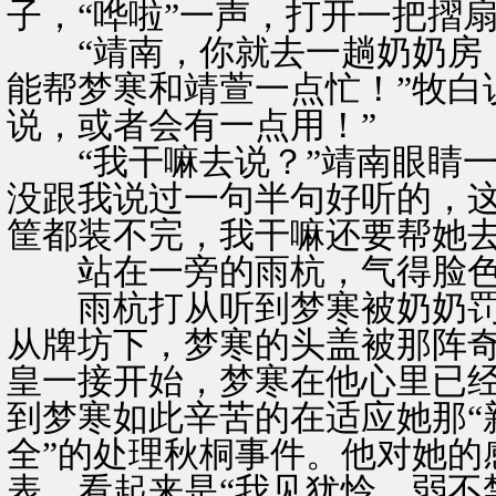
子，“哗啦”一声，打开一把摺
“靖南，你就去一趟奶奶房，
能帮梦寒和靖萱一点忙！”牧白
说，或者会有一点用！”
“我干嘛去说？”靖南眼睛一
没跟我说过一句半句好听的，
筐都装不完，我干嘛还要帮她去
站在一旁的雨杭，气得脸色
雨杭打从听到梦寒被奶奶罚
从牌坊下，梦寒的头盖被那阵
皇一接开始，梦寒在他心里已
到梦寒如此辛苦的在适应她那“
全”的处理秋桐事件。他对她的
表，看起来是“我见犹怜，弱不