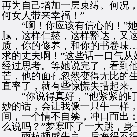
再为自己增加一层束缚。何况
何女人带来幸福！”
“啊！你应该有信心的！”她
腻，这样仁慈，这样豁达，又
质，你的修养，和你的书卷味
求的丈夫啊！”这些话一口气从
经过思考。等她说完了，看到
芒，他的面孔忽然变得无比的
直率了，就有些惊慌失措起来
“你说得真好，”他紧紧的盯
妙的话，会让我像一只牛一样，
间，一个情不自禁，冲口而出：
么说吗？”梦寒吓了一大跳，身
雨杭顿感失言，后悔得不得