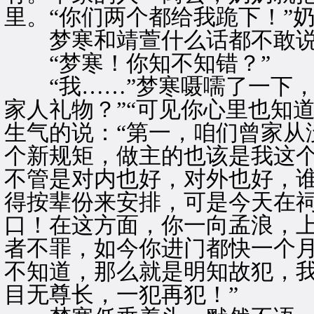
里。“你们两个都给我跪下！”
梦寒和靖萱什么话都不敢说
“梦寒！你知不知错？”
“我……”梦寒嗫嚅了一下，
家人礼物？”“可见你心里也知
生气的说：“第一，咱们曾家从
个新规矩，做主的也该是我这
不管是对内也好，对外也好，
得按辈份来安排，可是今天在
口！在这方面，你一向孟浪，
者不罪，如今你进门都快一个
不知道，那么就是明知故犯，
目无尊长，一犯再犯！”