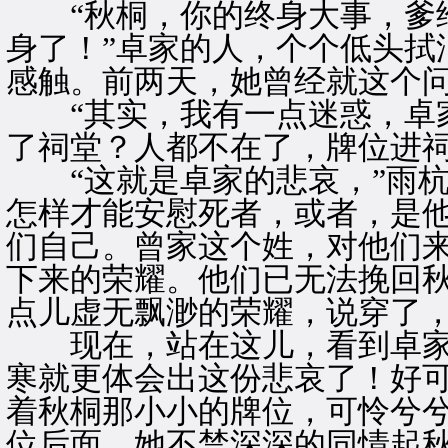
“秋桐，你的终身大事，爹给
身了！”卓家的人，个个低头拭
感触。前两天，她曾经就这个
“其实，我有一点迷惑，卓家
了祠堂？人都不在了，牌位进祠
“这就是卓家的悲哀，”雨杭
怎样才能安慰死者，或者，是
们自己。曾家这个姓，对他们
下来的荣耀。他们已无法挽回
点儿虚无飘渺的荣耀，说穿了，
现在，站在这儿，看到卓家
寒就更体会出这份悲哀了！好
着秋桐那小小的牌位，可怜兮
位后面，她不禁深深的同情起