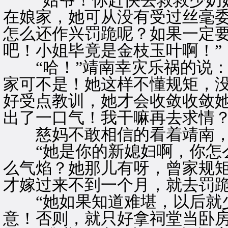
“姑爷！你赶快去救救少奶奶
在娘家，她可从没有受过丝毫
怎么还作兴罚跪呢？如果一定
吧！小姐毕竟是金枝玉叶啊！”
“哈！”靖南幸灾乐祸的说：
家可不是！她这样不懂规矩，
好受点教训，她才会收敛收敛
出了一口气！我干嘛再去求情？
慈妈不敢相信的看着靖南，
“她是你的新媳妇啊，你怎么
么气焰？她那儿有呀，曾家规
才嫁过来不到一个月，就去罚跪
“她如果知道难堪，以后就少
意！否则，就只好拿祠堂当卧房