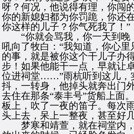
呀？何况，他说得有理，你闯
你的新媳妇都为你罚跪，你还
你这样的儿子？你气死我了！”
“你就会骂我，你一天到晚，
吼向了牧白：“我知道，你心里
的事，就是被你这个干儿子办
步！如果他能干一点，早就让
位进祠堂……”雨杭听到这儿，
抖，一转身，他掉头就奔出门
去住在那条“泰丰号”货船上面
板上，吹了一夜的笛子。每次
头上去，呆上一整夜，甚至好
梦寒和靖萱，就在祠堂内，