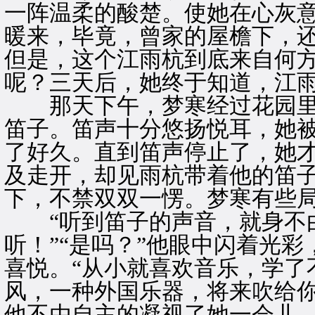
一阵温柔的酸楚。使她在心灰
暖来，毕竟，曾家的屋檐下，
但是，这个江雨杭到底来自何
呢？三天后，她终于知道，江
那天下午，梦寒经过花园里
笛子。笛声十分悠扬悦耳，她
了好久。直到笛声停止了，她
及走开，却见雨杭带着他的笛
下，不禁双双一愣。梦寒有些
“听到笛子的声音，就身不由
听！”“是吗？”他眼中闪着光
喜悦。“从小就喜欢音乐，学了
风，一种外国乐器，将来吹给你
他不由自主的凝视了她一会儿