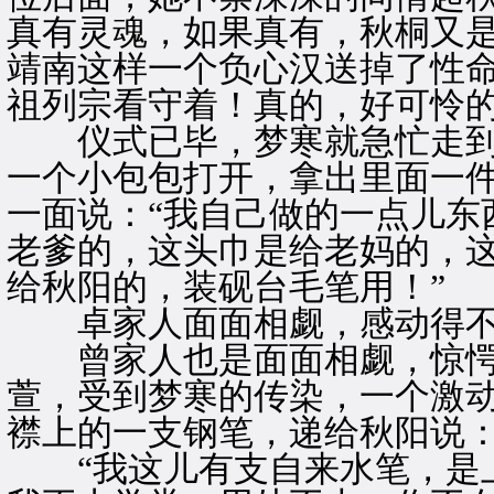
真有灵魂，如果真有，秋桐又
靖南这样一个负心汉送掉了性
祖列宗看守着！真的，好可怜
仪式已毕，梦寒就急忙走到
一个小包包打开，拿出里面一
一面说：“我自己做的一点儿东
老爹的，这头巾是给老妈的，
给秋阳的，装砚台毛笔用！”
卓家人面面相觑，感动得不
曾家人也是面面相觑，惊愕
萱，受到梦寒的传染，一个激
襟上的一支钢笔，递给秋阳说
“我这儿有支自来水笔，是上