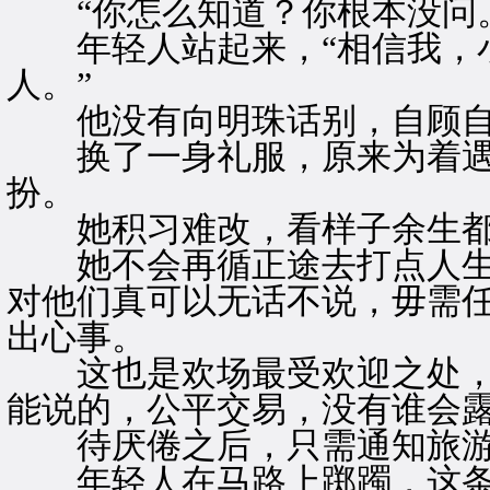
“你怎么知道？你根本没问。
年轻人站起来，“相信我，小
人。”
他没有向明珠话别，自顾自
换了一身礼服，原来为着遇
扮。
她积习难改，看样子余生都
她不会再循正途去打点人生
对他们真可以无话不说，毋需
出心事。
这也是欢场最受欢迎之处，
能说的，公平交易，没有谁会
待厌倦之后，只需通知旅游
年轻人在马路上踯躅，这条