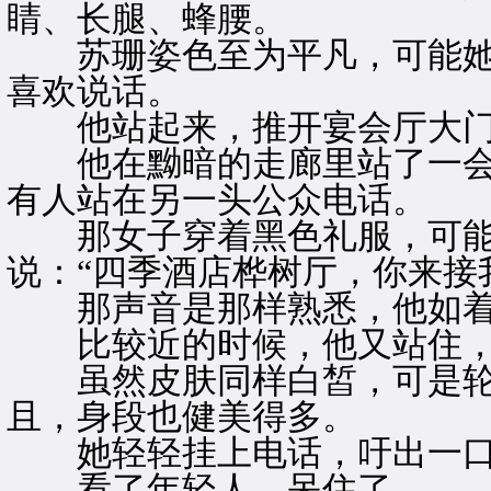
睛、长腿、蜂腰。
苏珊姿色至为平凡，可能她
喜欢说话。
他站起来，推开宴会厅大门
他在黝暗的走廊里站了一会
有人站在另一头公众电话。
那女子穿着黑色礼服，可能
说：“四季酒店桦树厅，你来接
那声音是那样熟悉，他如着
比较近的时候，他又站住，
虽然皮肤同样白皙，可是轮
且，身段也健美得多。
她轻轻挂上电话，吁出一口
看了年轻人，呆住了。