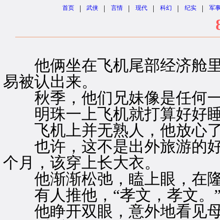
|
|
|
|
|
|
首页
武侠
言情
现代
科幻
纪实
军
他俩坐在飞机尾部经济舱里
易被认出来。
秋季，他们兄妹像是任何一
明珠一上飞机就打算好好睡
飞机上并无熟人，他放心
也许，这不是出外旅游的好
个月，该穿上长大衣。
他渐渐松弛，瞌上眼，在隆
有人推他，“孝文，孝文。
他睁开双眼，意外地看见母