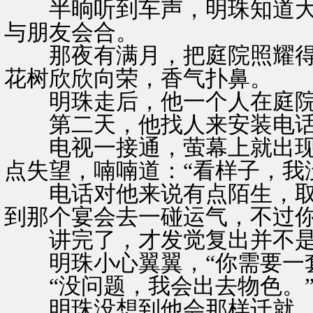
半晌听到车声，明珠知道大
与朋友会合。
那夜有满月，把庭院照耀得
花树欣欣向荣，香气扑鼻。
明珠走后，他一个人在庭院
第二天，他找人来安装电话
电视一接通，萤幕上就出现
点失望，喃喃道：“看样子，我
电话对他来说有点陌生，取起
到那个宴会去一碰运气，不过你
讲完了，才发觉复出并不是
明珠小心翼翼，“你需要一套
“没问题，我会出去物色。
明珠没想到他会那样迁就，