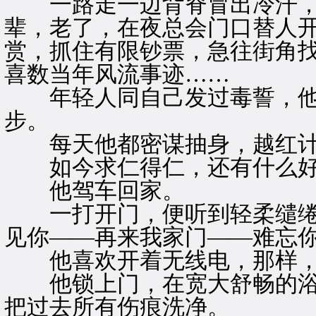
一路走一边背脊冒出冷汗，
辈，老了，在夜总会门口替人
赏，抓住有限钞票，急往街角
喜数当年风流事迹……
年轻人同自己发过毒誓，他
步。
每天他都密谋抽身，越红计
如今求仁得仁，还有什么好
他驾车回家。
一打开门，便听到轻柔缱绻的
见你——再来我家门——难忘你
他喜欢开着无线电，那样，
他锁上门，在宽大舒畅的浴
把过去所有伤痕洗净。