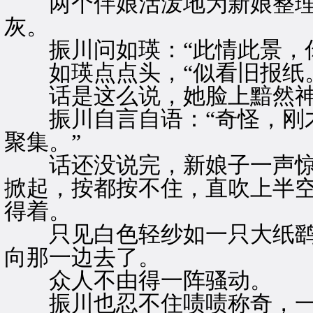
两个伴娘活泼地为新娘整理
灰。
振川问如瑛：“此情此景，你
如瑛点点头，“似看旧报纸。
话是这么说，她脸上黯然神
振川自言自语：“奇怪，刚才
聚集。”
话还没说完，新娘子一声惊
掀起，按都按不住，直吹上半
得着。
只见白色轻纱如一只大纸鹞
向那一边去了。
众人不由得一阵骚动。
振川也忍不住啧啧称奇，一