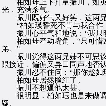
柏如珏上下打量振川，如英
光，充满杀气。
振川既好气又好笑，这两兄
“柏如瑛誓死不肯与我合作，
振川心平气和地说：“我只晓
柏如珏牵动嘴角，“只可惜家
弟。”
振川觉得这两兄妹不可思议
限接近，偏偏又异口同声地否
振川忍不住问：“那你趁如瑛
柏如珏居然脸红了。
振川不想逼他太甚。
很明显，柏如珏也是来做调
疑。