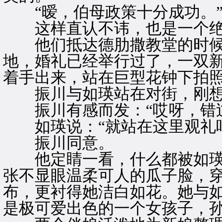
“暧，伯母政策十分成功。
这样直认不讳，也是一个绝
他们抵达德肋撒教堂的时候
地，婚礼已经举行过了，一双
着手出来，站在巨型花钟下拍
振川与如瑛站在对街，刚想
振川有感而发：“哎呀，错过
如瑛说：“就站在这里观礼吧
振川同意。
他定睛一看，什么都被如瑛
张不显眼温柔可人的瓜子脸，
布，更衬得她洁白如花。她与
是极可爱出色的一个女孩子，