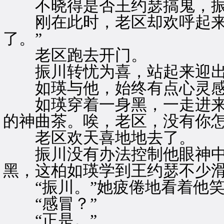
不晓得是否王约瑟搞鬼，振
刚在此时，老区却欢呼起来，
了。”
老区跑去开门。
振川转忧为喜，站起来迎出
如瑛与他，始终有点心灵感
如瑛穿着一身黑，一走进来见
的神曲茶。唉，老区，没有你怎
老区欢天喜地地去了。
振川没有办法控制他眼神中
黑，这柏如瑛学到王约瑟不少
“振川。”她疲倦地看着他笑
“感冒？”
“正是。”