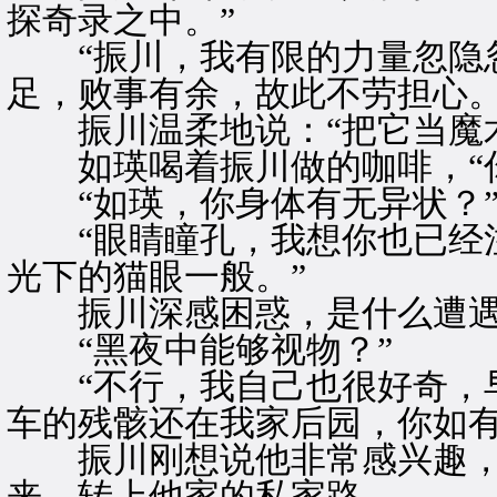
探奇录之中。”
“振川，我有限的力量忽隐忽
足，败事有余，故此不劳担心。
振川温柔地说：“把它当魔术
如瑛喝着振川做的咖啡，“你
“如瑛，你身体有无异状？
“眼睛瞳孔，我想你也已经注
光下的猫眼一般。”
振川深感困惑，是什么遭遇
“黑夜中能够视物？”
“不行，我自己也很好奇，早
车的残骸还在我家后园，你如有
振川刚想说他非常感兴趣，
来，转上他家的私家路。