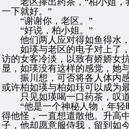
老区捧出药茶，“柏小姐，我
一下就好。”
“谢谢你，老区。”
“好说，柏小姐。”
他们两人应对得如鱼得水，
如瑛与老区的电子对上了，
访的女客冷淡，以致有娇娇女
显，如瑛没有这样的感觉，她
振川想，可否将各人体内感
或许柏如瑛与柏如珏可以成为
只见如瑛喝一口药茶，叹道：
“他是一个神秘人物，年轻时
得他怪，一直想遣散他。升高
子，他却愿意服侍我，留到如今