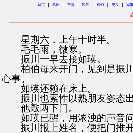
|
|
|
|
|
|
首页
武侠
言情
现代
科幻
纪实
军
星期六，上午十时半。
毛毛雨，微寒。
振川一早去接如瑛。
柏伯母来开门，见到是振川
心事。
如瑛还赖在床上。
振川也索性以熟朋友姿态出
他敲两下门。
如瑛已醒，用浓浊的声音问
振川报上姓名，便把门推