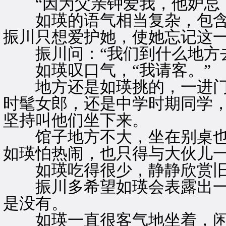
“因为父亲钟爱我，他妒忌，
如瑛的语气相当复杂，包含
振川只想爱护她，使她忘记这
振川问：“我们到什么地方去
如瑛叹口气，“我请客。”
地方还是如瑛挑的，一进门
时髦女郎，还是中学时期同学
坚持叫他们坐下来。
馆子地方不大，坐在别桌也
如瑛怕热闹，也只得与大伙儿
如瑛吃得很少，静静欣赏旧
振川多希望如瑛会表露出一
是没有。
如瑛一直很客气地坐着，闲