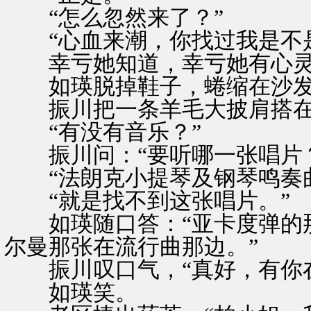
“怎么忽然来了？”
“心血来潮，你找过我是不是
幸亏她知道，幸亏她有心灵
如瑛脱掉鞋子，蜷缩在沙发
振川把一条羊毛大披肩搭在
“有没有音乐？”
振川问：“要听哪一张唱片？
“法朗克小提琴及钢琴鸣奏曲
“就是找不到这张唱片。”
如瑛随口答：“亚卡度弹的那
尔曼那张在流行曲那边。”
振川叹口气，“真好，有你在
如瑛笑。