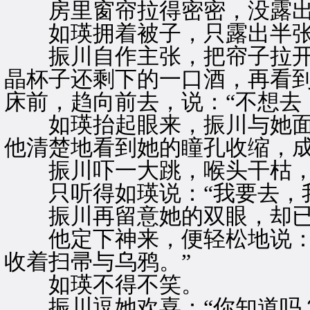
房里窗帘拉得密密，没露出
如瑛拥着被子，只露出半张
振川自作主张，把帘子拉开
晶杯子还剩下的一口酒，再看
床前，趋向前去，说：“不想去
如瑛抬起眼来，振川与她面
他清楚地看到她的瞳孔收缩，
振川吓一大跳，喉头干枯，
只听得如瑛说：“我要去，我
振川再留意她的双眼，却已
他定下神来，便轻松地说：“
收着扫帚与乌鸦。”
如瑛不得不笑。
振川逗她欢喜：“你知道吗？