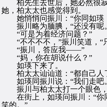
柏先生去世后，她必然很寂
她，柏太太也感觉得到。
她悄悄问振川：“你同如瑛，
振川略为腼腆，“还没有呢。
“可是为着经济问题？”
“不不不不，”振川笑道，“
“振川，答应我——”
“妈，你在胡说什么？”
如瑛下来了。
柏太太讪讪道：“都自己人了
如瑛同振川说：“我们走吧。
振川与柏太太打一个眼色，
在街上，如瑛问振川：“你同
笑的。”