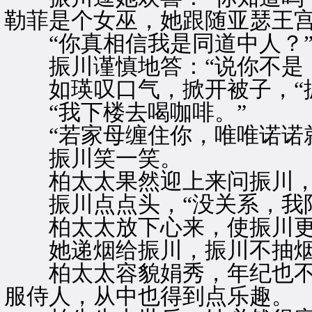
勒菲是个女巫，她跟随亚瑟王宫
“你真相信我是同道中人？
振川谨慎地答：“说你不是，
如瑛叹口气，掀开被子，“振
“我下楼去喝咖啡。”
“若家母缠住你，唯唯诺诺就
振川笑一笑。
柏太太果然迎上来问振川，“
振川点点头，“没关系，我陪
柏太太放下心来，使振川更
她递烟给振川，振川不抽烟
柏太太容貌娟秀，年纪也不
服侍人，从中也得到点乐趣。