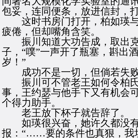
间著名大规模化学实验室的通
包妥，连同便条，放进信封，
这时书房门打开，柏如瑛与
疲倦，但却嘴角含笑。
振川知道大功告成，取出克
子，“噗”一声开了瓶塞，斟出
岁！”
成功不是一切，但倘若失败
振川可不管老王如何令柏氏
事，王约瑟与他手下又有机会
个得力助手。
老王放下杯子就告辞了。
如瑛很兴奋，她许久都没有
报：“……要的条件也真狠，我