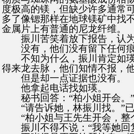
度极高的镁，但缺少许多通常
多了像锶那样在地球镁矿中找
金属片上有普通的尼龙纤维。
振川苦笑着放下报告，认为
没有，他们没有留下任何痕
不知为什么，振川肯定如瑛的
得来龙去脉，他们知情不报，
但是却一点证据也没有。
他拿起电话找如瑛。
秘书回答：“柏小姐开会。
“请告诉她，林振川找。”已
“柏小姐与王先生开会，整个
振川不得不说：“我等她回复