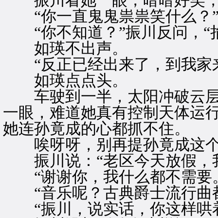
振川看她一眼，暗暗好笑，
“你一直鬼鬼祟祟笑什么？
“你不知道？”振川反问，“
如瑛不出声。
“反正已经出来了，到我家来
如瑛点点头。
车驶到一半，太阳冲破云层
一眼，难道她真有控制天体运
她连孙竟成的心都抓不住。
唉呀呀，别再提孙竟成这个
振川说：“老区今天放假，我
“谢谢你，我什么都不需要。
“音乐呢？古典爵士流行曲都
“振川，说实话，你这样哄着