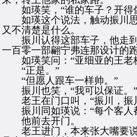
如瑛笑，“谁的车子？开得像
如瑛这个说法，触动振川思
又不清楚是什么。
振川认得这部车子，他走到窗
一百零一部翩宁弗连那设计的跑
如瑛笑问：“亚细亚的王老板
“正是。”
“但愿人跟车一样帅。”
振川也笑，“我可以保证。
老王在门口叫，“振川，振川
振川同如瑛说：“每个客人都
他前去开门。
老王进门，本来张大嘴要说