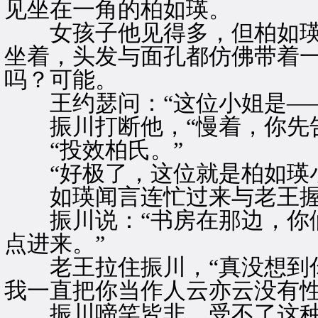
见坐在一角的柏如瑛。
女孩子他见得多，但柏如瑛
坐着，头发与面孔都仿佛带着
吗？可能。
王约瑟问：“这位小姐是——
振川打断他，“慢着，你先告
“投效柏氏。”
“好极了，这位就是柏如瑛小
如瑛闻言连忙过来与老王握
振川说：“书房在那边，你们
点进来。”
老王拉住振川，“真没想到你
我一直把你当作人云亦云没有性
振川啼笑皆非，受不了这种