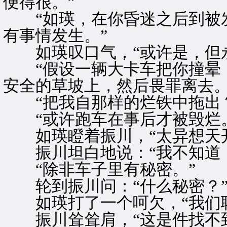
便得很。”
“如瑛，在你昏迷之后到被发
有事情发生。”
如瑛叹口气，“或许是，但永
“假设一辆大卡车把你撞晕，
安全的草坡上，然后畏罪离去。
“把我自那样的烂铁中拖出？
“或许跑车在事后才被毁烂。
如瑛瞪着振川，“太异想天开
振川坦白地说：“我不知道，
“除非车子里有秘密。”
轮到振川问：“什么秘密？
如瑛打了一个呵欠，“我们职
振川耸耸肩，“这是件找不到