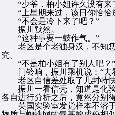
“少爷，柏小姐许久没有来了
“上星期来过，该日你恰恰放
“不会是冷下来了吧？”
振川默然。
“这种事要一鼓作气。”
老区是个老独身汉，不知恁
究。
“不是柏小姐有了别人吧？
门铃响，振川乘机说：“去看
老区自信差处取了几封特快
振川一看信壳，知道是化验
各自进行分析之后，竟然分别
英国实验室发觉样本不溶于
物质与蜘蛛网的氨基酸成份相